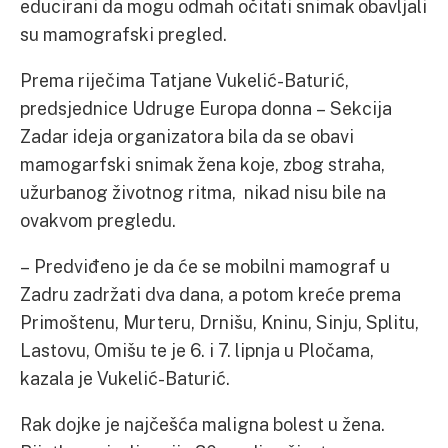
educirani da mogu odmah očitati snimak obavljali
su mamografski pregled.
Prema riječima Tatjane Vukelić-Baturić,
predsjednice Udruge Europa donna – Sekcija
Zadar ideja organizatora bila da se obavi
mamogarfski snimak žena koje, zbog straha,
užurbanog životnog ritma, nikad nisu bile na
ovakvom pregledu.
– Predviđeno je da će se mobilni mamograf u
Zadru zadržati dva dana, a potom kreće prema
Primoštenu, Murteru, Drnišu, Kninu, Sinju, Splitu,
Lastovu, Omišu te je 6. i 7. lipnja u Pločama,
kazala je Vukelić-Baturić.
Rak dojke je najčešća maligna bolest u žena.