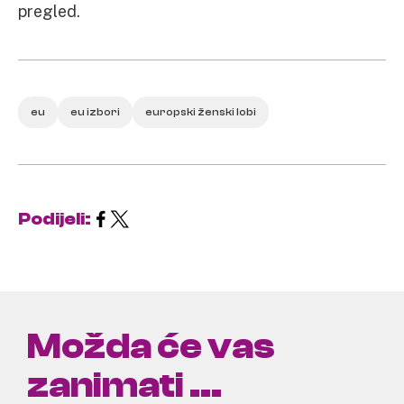
pregled.
eu
eu izbori
europski ženski lobi
Podijeli:
Možda će vas
zanimati ...