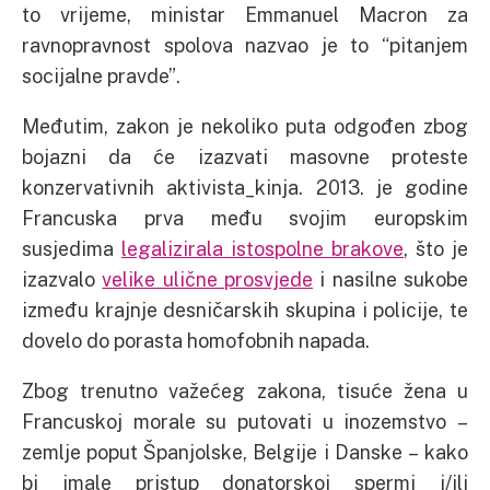
to vrijeme, ministar Emmanuel Macron za
ravnopravnost spolova nazvao je to “pitanjem
socijalne pravde”.
Međutim, zakon je nekoliko puta odgođen zbog
bojazni da će izazvati masovne proteste
konzervativnih aktivista_kinja. 2013. je godine
Francuska prva među svojim europskim
susjedima
legalizirala istospolne brakove
, što je
izazvalo
velike ulične prosvjede
i nasilne sukobe
između krajnje desničarskih skupina i policije, te
dovelo do porasta homofobnih napada.
Zbog trenutno važećeg zakona, tisuće žena u
Francuskoj morale su putovati u inozemstvo –
zemlje poput Španjolske, Belgije i Danske – kako
bi imale pristup donatorskoj spermi i/ili