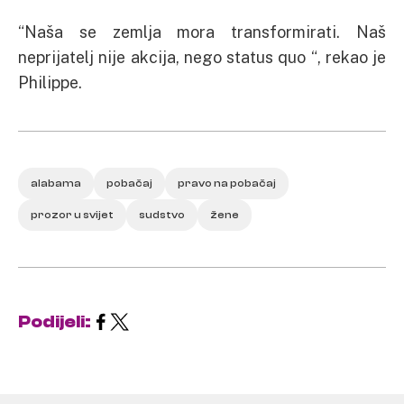
“Naša se zemlja mora transformirati. Naš
neprijatelj nije akcija, nego status quo “, rekao je
Philippe.
alabama
pobačaj
pravo na pobačaj
prozor u svijet
sudstvo
žene
Podijeli: