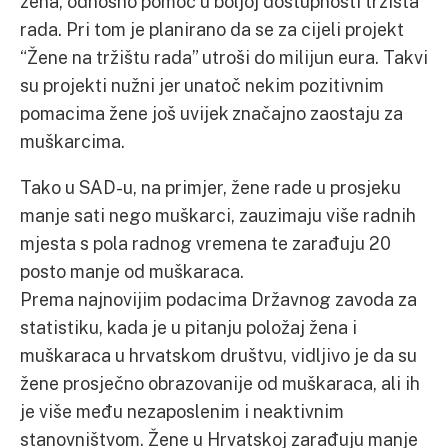
žena, odnosno pomoć u boljoj dostupnosti tržišta
rada. Pri tom je planirano da se za cijeli projekt
“Žene na tržištu rada” utroši do milijun eura. Takvi
su projekti nužni jer unatoč nekim pozitivnim
pomacima žene još uvijek značajno zaostaju za
muškarcima.
Tako u SAD-u, na primjer, žene rade u prosjeku
manje sati nego muškarci, zauzimaju više radnih
mjesta s pola radnog vremena te zarađuju 20
posto manje od muškaraca.
Prema najnovijim podacima Državnog zavoda za
statistiku, kada je u pitanju položaj žena i
muškaraca u hrvatskom društvu, vidljivo je da su
žene prosječno obrazovanije od muškaraca, ali ih
je više među nezaposlenim i neaktivnim
stanovništvom. Žene u Hrvatskoj zarađuju manje