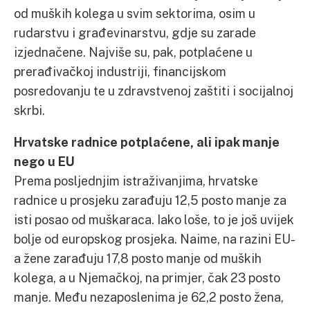
od muških kolega u svim sektorima, osim u
rudarstvu i građevinarstvu, gdje su zarade
izjednačene. Najviše su, pak, potplaćene u
prerađivačkoj industriji, financijskom
posredovanju te u zdravstvenoj zaštiti i socijalnoj
skrbi.
Hrvatske radnice potplaćene, ali ipak manje
nego u EU
Prema posljednjim istraživanjima, hrvatske
radnice u prosjeku zarađuju 12,5 posto manje za
isti posao od muškaraca. Iako loše, to je još uvijek
bolje od europskog prosjeka. Naime, na razini EU-
a žene zarađuju 17,8 posto manje od muških
kolega, a u Njemačkoj, na primjer, čak 23 posto
manje. Među nezaposlenima je 62,2 posto žena,