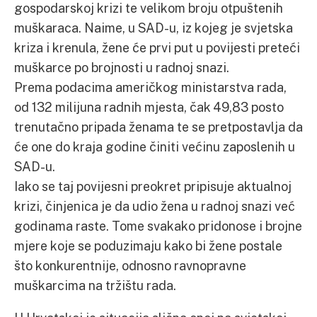
gospodarskoj krizi te velikom broju otpuštenih
muškaraca. Naime, u SAD-u, iz kojeg je svjetska
kriza i krenula, žene će prvi put u povijesti preteći
muškarce po brojnosti u radnoj snazi.
Prema podacima američkog ministarstva rada,
od 132 milijuna radnih mjesta, čak 49,83 posto
trenutačno pripada ženama te se pretpostavlja da
će one do kraja godine činiti većinu zaposlenih u
SAD-u.
Iako se taj povijesni preokret pripisuje aktualnoj
krizi, činjenica je da udio žena u radnoj snazi već
godinama raste. Tome svakako pridonose i brojne
mjere koje se poduzimaju kako bi žene postale
što konkurentnije, odnosno ravnopravne
muškarcima na tržištu rada.