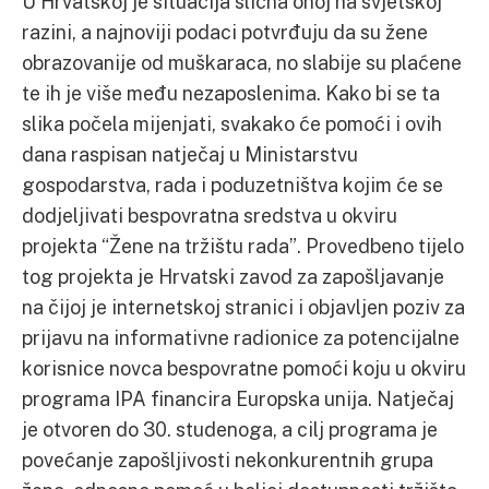
U Hrvatskoj je situacija slična onoj na svjetskoj
razini, a najnoviji podaci potvrđuju da su žene
obrazovanije od muškaraca, no slabije su plaćene
te ih je više među nezaposlenima. Kako bi se ta
slika počela mijenjati, svakako će pomoći i ovih
dana raspisan natječaj u Ministarstvu
gospodarstva, rada i poduzetništva kojim će se
dodjeljivati bespovratna sredstva u okviru
projekta “Žene na tržištu rada”. Provedbeno tijelo
tog projekta je Hrvatski zavod za zapošljavanje
na čijoj je internetskoj stranici i objavljen poziv za
prijavu na informativne radionice za potencijalne
korisnice novca bespovratne pomoći koju u okviru
programa IPA financira Europska unija. Natječaj
je otvoren do 30. studenoga, a cilj programa je
povećanje zapošljivosti nekonkurentnih grupa