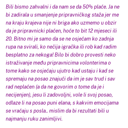
Bili bismo zahvalni i da nam se da 50% plaće. Ja ne
bi zadirala u smanjenje pripravničkog staža jer me
na kraju krajeva nije ni briga ako uzmemo u obzir
da je pripravnicki plaćen, hoće to bit 12 mjeseci ili
20. Bitno mi je samo da se ne osjećam ko zadnja
rupa na svirali, ko nečija igračka ili rob kad radim
besplatno za nekoga! Bilo bi dobro provesti neko
istraživanje među pripravnicima volonterima o
tome kako se osjećaju ujutro kad ustaju i kad se
spremaju na posao znajući da im je sav trud i sav
rad neplaćen (a da ne govorim o tome da je i
necijenjen), jesu li zadovoljni, vole li svoj posao,
odlaze li na posao puni elana, s kakvim emocijama
se vraćaju s posla.. mislim da bi rezultati bili u
najmanju ruku zanimljivi.