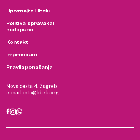
Upoznajte Libelu
Politika ispravaka i
nadopuna
Kontakt
Impressum
Pravila ponašanja
Nova cesta 4, Zagreb
e-mail:
info@libela.org