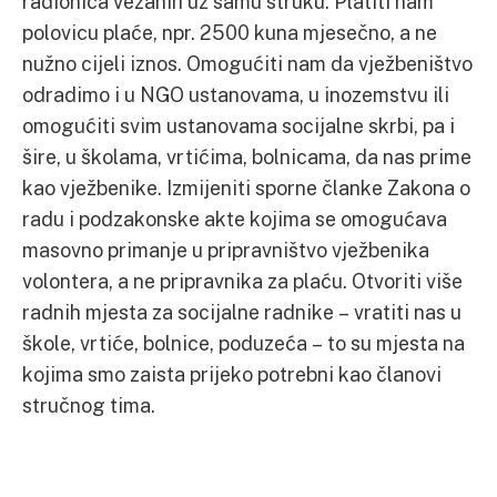
radionica vezanih uz samu struku. Platiti nam
polovicu plaće, npr. 2500 kuna mjesečno, a ne
nužno cijeli iznos. Omogućiti nam da vježbeništvo
odradimo i u NGO ustanovama, u inozemstvu ili
omogućiti svim ustanovama socijalne skrbi, pa i
šire, u školama, vrtićima, bolnicama, da nas prime
kao vježbenike. Izmijeniti sporne članke Zakona o
radu i podzakonske akte kojima se omogućava
masovno primanje u pripravništvo vježbenika
volontera, a ne pripravnika za plaću. Otvoriti više
radnih mjesta za socijalne radnike – vratiti nas u
škole, vrtiće, bolnice, poduzeća – to su mjesta na
kojima smo zaista prijeko potrebni kao članovi
stručnog tima.