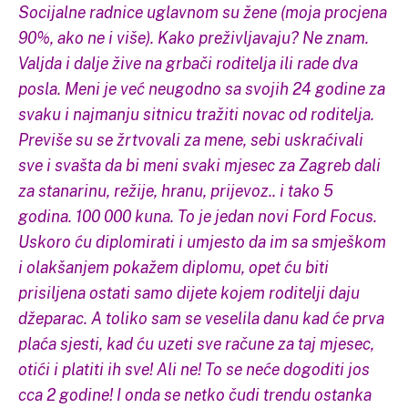
Socijalne radnice uglavnom su žene (moja procjena
90%, ako ne i više). Kako preživljavaju? Ne znam.
Valjda i dalje žive na grbači roditelja ili rade dva
posla. Meni je već neugodno sa svojih 24 godine za
svaku i najmanju sitnicu tražiti novac od roditelja.
Previše su se žrtvovali za mene, sebi uskraćivali
sve i svašta da bi meni svaki mjesec za Zagreb dali
za stanarinu, režije, hranu, prijevoz.. i tako 5
godina. 100 000 kuna. To je jedan novi Ford Focus.
Uskoro ću diplomirati i umjesto da im sa smješkom
i olakšanjem pokažem diplomu, opet ću biti
prisiljena ostati samo dijete kojem roditelji daju
džeparac. A toliko sam se veselila danu kad će prva
plaća sjesti, kad ću uzeti sve račune za taj mjesec,
otići i platiti ih sve! Ali ne! To se neće dogoditi jos
cca 2 godine! I onda se netko čudi trendu ostanka