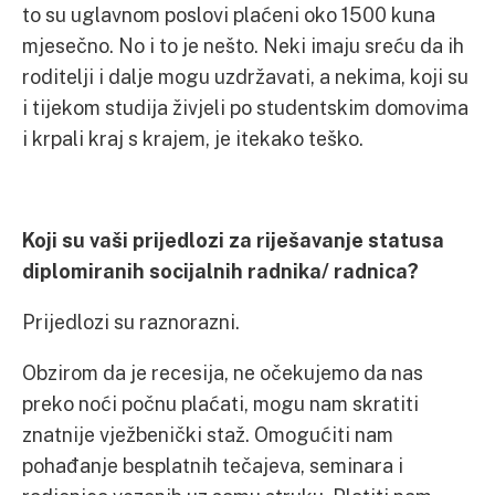
to su uglavnom poslovi plaćeni oko 1500 kuna
mjesečno. No i to je nešto. Neki imaju sreću da ih
roditelji i dalje mogu uzdržavati, a nekima, koji su
i tijekom studija živjeli po studentskim domovima
i krpali kraj s krajem, je itekako teško.
Koji su vaši prijedlozi za riješavanje statusa
diplomiranih socijalnih radnika/ radnica?
Prijedlozi su raznorazni.
Obzirom da je recesija, ne očekujemo da nas
preko noći počnu plaćati, mogu nam skratiti
znatnije vježbenički staž. Omogućiti nam
pohađanje besplatnih tečajeva, seminara i