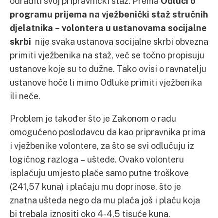
odraditi svoj pripravnički staž. Prema
Odluci o
programu prijema na vjež
benič
ki staž
struč
nih
djelatnika –
volontera u ustanovama socijalne
skrbi
nije svaka ustanova socijalne skrbi obvezna
primiti vježbenika na staž, već se točno propisuju
ustanove koje su to dužne. Tako ovisi o ravnatelju
ustanove hoće li mimo Odluke primiti vježbenika
ili neće.
Problem je također što je Zakonom o radu
omogućeno poslodavcu da kao pripravnika prima
i vježbenike volontere, za što se svi odlučuju iz
logičnog razloga – uštede. Ovako volonteru
isplaćuju umjesto plaće samo putne troškove
(241,57 kuna) i plaćaju mu doprinose, što je
znatna ušteda nego da mu plaća još i plaću koja
bi trebala iznositi oko 4-4,5 tisuće kuna.