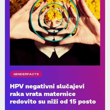
GENDERFACTS
HPV negativni slučajevi
raka vrata maternice
redovito su niži od 15 posto