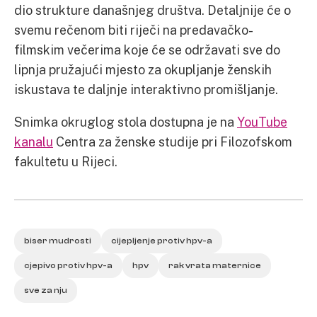
dio strukture današnjeg društva. Detaljnije će o
svemu rečenom biti riječi na predavačko-
filmskim večerima koje će se održavati sve do
lipnja pružajući mjesto za okupljanje ženskih
iskustava te daljnje interaktivno promišljanje.
Snimka okruglog stola dostupna je na
YouTube
kanalu
Centra za ženske studije pri Filozofskom
fakultetu u Rijeci.
biser mudrosti
cijepljenje protiv hpv-a
cjepivo protiv hpv-a
hpv
rak vrata maternice
sve za nju