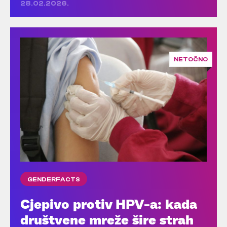
28.02.2026.
NETOČNO
GENDERFACTS
Cjepivo protiv HPV-a: kada
društvene mreže šire strah