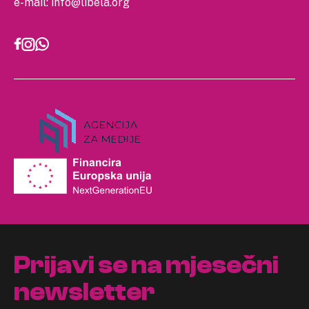
e-mail:
info@libela.org
Prijavi se na mjesečni
newsletter