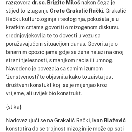
razgovora
dr.sc. Brigite Miloš
nakon čega je
slijedilo izlaganje
Grete Grakalić Rački
. Grakalić
Rački, kulturologinja i teologinja, pokušala je u
kratkim crtama govoriti o mizogenom diskursu
srednjovjekovlja te to dovesti u vezu sa
poražavajućom situacijom danas. Govorila je o
binarnim opozicijama gdje se žena nalazi na onoj
strani tjelesnosti, s manjkom racia ili umnog.
Navedeno je povezala sa samim izumom
‘ženstvenosti’ te objasnila kako to zaista jest
društveni konstukt koji se je mijenjao kroz
vrijeme, ali uvijek bio konstrukt.
{slika}
Nadovezujući se na Grakalić Rački,
Ivan Blažević
konstatira da se trajnost mizoginije može opisati