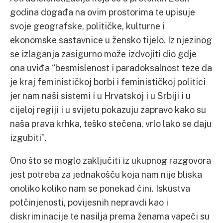
godina događa na ovim prostorima te upisuje
svoje geografske, političke, kulturne i
ekonomske sastavnice u žensko tijelo. Iz njezinog
se izlaganja zasigurno može izdvojiti dio gdje
ona uviđa “besmislenost i paradoksalnost teze da
je kraj feminističkoj borbi i feminističkoj politici
jer nam naši sistemi i u Hrvatskoj i u Srbiji i u
cijeloj regiji i u svijetu pokazuju zapravo kako su
naša prava krhka, teško stečena, vrlo lako se daju
izgubiti”.
Ono što se moglo zaključiti iz ukupnog razgovora
jest potreba za jednakošću koja nam nije bliska
onoliko koliko nam se ponekad čini. Iskustva
potčinjenosti, povijesnih nepravdi kao i
diskriminacije te nasilja prema ženama vapeći su