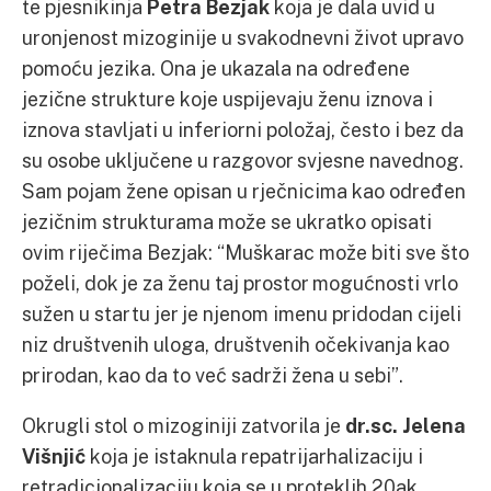
te pjesnikinja
Petra Bezjak
koja je dala uvid u
uronjenost mizoginije u svakodnevni život upravo
pomoću jezika. Ona je ukazala na određene
jezične strukture koje uspijevaju ženu iznova i
iznova stavljati u inferiorni položaj, često i bez da
su osobe uključene u razgovor svjesne navednog.
Sam pojam žene opisan u rječnicima kao određen
jezičnim strukturama može se ukratko opisati
ovim riječima Bezjak: “Muškarac može biti sve što
poželi, dok je za ženu taj prostor mogućnosti vrlo
sužen u startu jer je njenom imenu pridodan cijeli
niz društvenih uloga, društvenih očekivanja kao
prirodan, kao da to već sadrži žena u sebi”.
Okrugli stol o mizoginiji zatvorila je
dr.sc. Jelena
Višnjić
koja je istaknula repatrijarhalizaciju i
retradicionalizaciju koja se u proteklih 20ak