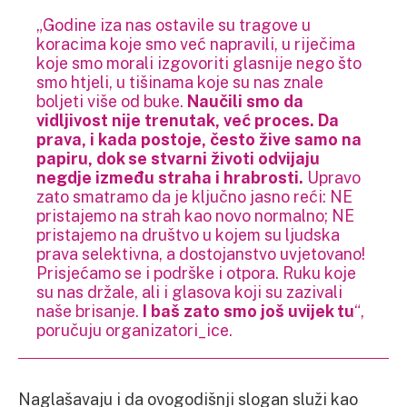
„Godine iza nas ostavile su tragove u
koracima koje smo već napravili, u riječima
koje smo morali izgovoriti glasnije nego što
smo htjeli, u tišinama koje su nas znale
boljeti više od buke.
Naučili smo da
vidljivost nije trenutak, već proces.
Da
prava, i kada postoje, često žive samo na
papiru, dok se stvarni životi odvijaju
negdje između straha i hrabrosti.
Upravo
zato smatramo da je ključno jasno reći: NE
pristajemo na strah kao novo normalno; NE
pristajemo na društvo u kojem su ljudska
prava selektivna, a dostojanstvo uvjetovano!
Prisjećamo se i podrške i otpora. Ruku koje
su nas držale, ali i glasova koji su zazivali
naše brisanje.
I baš zato smo još uvijek tu
“,
poručuju organizatori_ice.
Naglašavaju i da ovogodišnji slogan služi kao