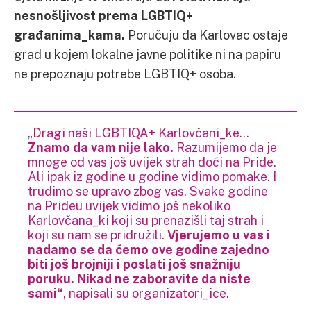
nesnošljivost prema LGBTIQ+
građanima_kama.
Poručuju da Karlovac ostaje
grad u kojem lokalne javne politike ni na papiru
ne prepoznaju potrebe LGBTIQ+ osoba.
„Dragi naši LGBTIQA+ Karlovčani_ke…
Znamo da vam nije lako.
Razumijemo da je
mnoge od vas još uvijek strah doći na Pride.
Ali ipak iz godine u godine vidimo pomake. I
trudimo se upravo zbog vas. Svake godine
na Prideu uvijek vidimo još nekoliko
Karlovčana_ki koji su prenazišli taj strah i
koji su nam se pridružili.
Vjerujemo u vas i
nadamo se da ćemo ove godine zajedno
biti još brojniji i poslati još snažniju
poruku. Nikad ne zaboravite da niste
sami“
, napisali su organizatori_ice.