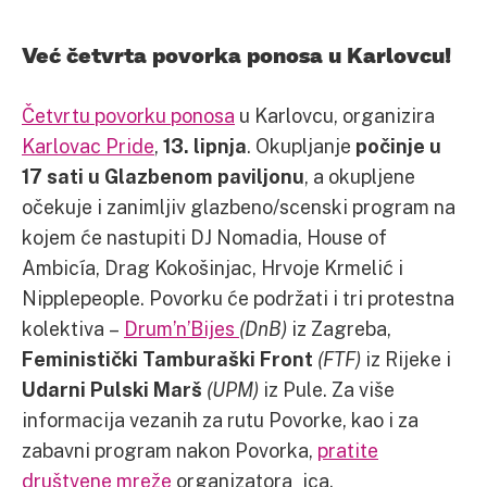
Već četvrta povorka ponosa u Karlovcu!
Četvrtu povorku ponosa
u Karlovcu, organizira
Karlovac Pride
,
13. lipnja
. Okupljanje
počinje u
17 sati u Glazbenom paviljonu
, a okupljene
očekuje i zanimljiv glazbeno/scenski program na
kojem će nastupiti DJ Nomadia, House of
Ambicía, Drag Kokošinjac, Hrvoje Krmelić i
Nipplepeople. Povorku će podržati i tri protestna
kolektiva –
Drum’n’Bijes
(DnB)
iz Zagreba,
Feministički Tamburaški Front
(FTF)
iz Rijeke i
Udarni Pulski Marš
(UPM)
iz Pule. Za više
informacija vezanih za rutu Povorke, kao i za
zabavni program nakon Povorka,
pratite
društvene mreže
organizatora_ica.