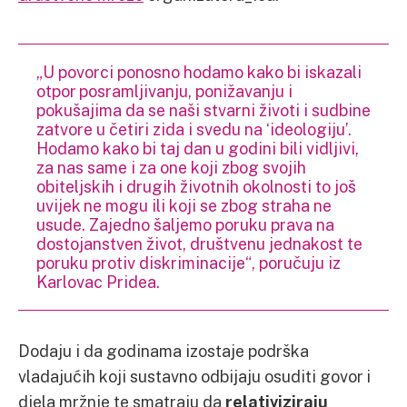
„U povorci ponosno hodamo kako bi iskazali
otpor posramljivanju, ponižavanju i
pokušajima da se naši stvarni životi i sudbine
zatvore u četiri zida i svedu na ‘ideologiju’.
Hodamo kako bi taj dan u godini bili vidljivi,
za nas same i za one koji zbog svojih
obiteljskih i drugih životnih okolnosti to još
uvijek ne mogu ili koji se zbog straha ne
usude. Zajedno šaljemo poruku prava na
dostojanstven život, društvenu jednakost te
poruku protiv diskriminacije“, poručuju iz
Karlovac Pridea.
Dodaju i da godinama izostaje podrška
vladajućih koji sustavno odbijaju osuditi govor i
djela mržnje te smatraju da
relativiziraju