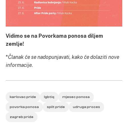
Vidimo se na Povorkama ponosa diljem
zemlje!
*
Članak će se nadopunjavati, kako će dolaziti nove
informacije
.
karlovac pride
lgbtiq
mjesec ponosa
povorka ponosa
spilt pride
udruga proces
zagreb pride