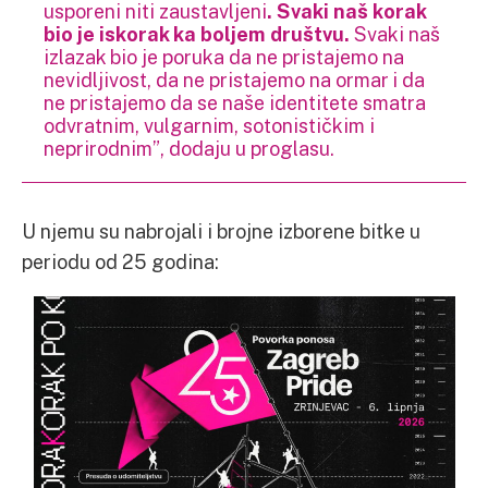
usporeni niti zaustavljeni
. Svaki naš korak
bio je iskorak ka boljem društvu.
Svaki naš
izlazak bio je poruka da ne pristajemo na
nevidljivost, da ne pristajemo na ormar i da
ne pristajemo da se naše identitete smatra
odvratnim, vulgarnim, sotonističkim i
neprirodnim”, dodaju u proglasu.
U njemu su nabrojali i brojne izborene bitke u
periodu od 25 godina: