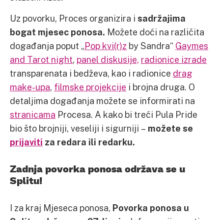
Uz povorku, Proces organizira i
sadržajima
bogat mjesec ponosa.
Možete doći na različita
događanja poput „
Pop kvi(r)z
by Sandra“
Gaymes
and Tarot night
,
panel diskusije,
radionice izrade
transparenata i bedževa, kao i radionice
drag
make-upa
,
filmske projekcije
i brojna druga. O
detaljima događanja možete se informirati na
stranicama
Procesa. A kako bi treći Pula Pride
bio što brojniji, veseliji i sigurniji –
možete se
prijaviti
za redara ili redarku.
Zadnja povorka ponosa održava se u
Splitu!
I za kraj Mjeseca ponosa,
Povorka ponosa u