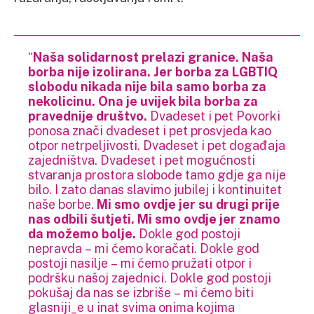
“
Naša solidarnost prelazi granice. Naša
borba nije izolirana. Jer borba za LGBTIQ
slobodu nikada nije bila samo borba za
nekolicinu. Ona je uvijek bila borba za
pravednije društvo.
Dvadeset i pet Povorki
ponosa znači dvadeset i pet prosvjeda kao
otpor netrpeljivosti. Dvadeset i pet događaja
zajedništva. Dvadeset i pet mogućnosti
stvaranja prostora slobode tamo gdje ga nije
bilo. I zato danas slavimo jubilej i kontinuitet
naše borbe.
Mi smo ovdje jer su drugi prije
nas odbili šutjeti. Mi smo ovdje jer znamo
da možemo bolje.
Dokle god postoji
nepravda – mi ćemo koračati. Dokle god
postoji nasilje – mi ćemo pružati otpor i
podršku našoj zajednici. Dokle god postoji
pokušaj da nas se izbriše – mi ćemo biti
glasniji_e u inat svima onima kojima