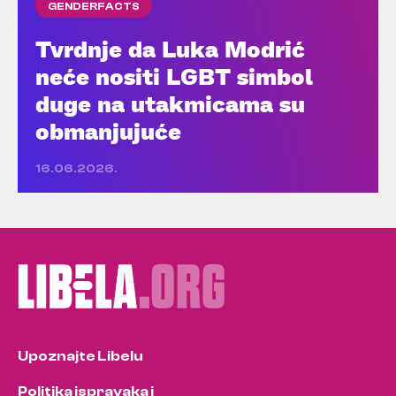
GENDERFACTS
Tvrdnje da Luka Modrić
neće nositi LGBT simbol
duge na utakmicama su
obmanjujuće
16.06.2026.
Upoznajte Libelu
Politika ispravaka i