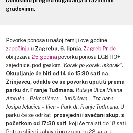
Donosimo pregled događanja u različitim
gradovima.
Povorke ponosa u našoj zemlji ove godine
započinju
u Zagrebu, 6. lipnja
.
Zagreb Pride
obilježava
25 godina
povorka ponosa LGBTIQ+
zajednice, pod geslom
“Korak po korak, iskorak”.
Okupljanje će biti od 14 do 15:30 sati na
Zrinjevcu, odakle će se povorka uputiti prema
parku dr. Franje Tuđmana.
Ruta je Ulica Milana
Amruša – Palmotićeva – Jurišićeva – Trg bana
Josipa Jelačića – Ilica – Park dr. Franje Tuđmana.
U
parku će se održati
prosvjedni i svečani skup, s
početkom od 17:30 sati
, koji će trajati do 18 sati.
Potom slijedi zabavni program do 23 sata, a