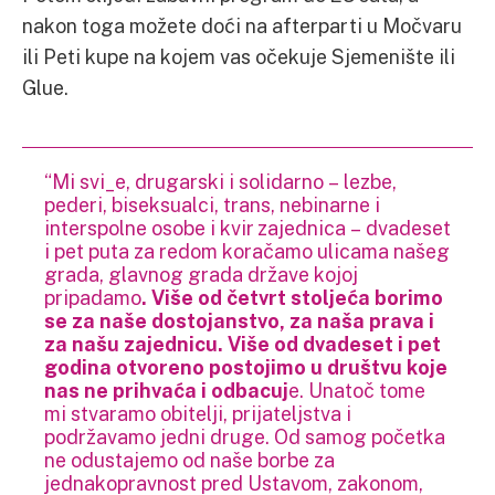
nakon toga možete doći na afterparti u Močvaru
ili Peti kupe na kojem vas očekuje Sjemenište ili
Glue.
“Mi svi_e, drugarski i solidarno – lezbe,
pederi, biseksualci, trans, nebinarne i
interspolne osobe i kvir zajednica – dvadeset
i pet puta za redom koračamo ulicama našeg
grada, glavnog grada države kojoj
pripadamo
. Više od četvrt stoljeća borimo
se za naše dostojanstvo, za naša prava i
za našu zajednicu. Više od dvadeset i pet
godina otvoreno postojimo u društvu koje
nas ne prihvaća i odbacuj
e. Unatoč tome
mi stvaramo obitelji, prijateljstva i
podržavamo jedni druge. Od samog početka
ne odustajemo od naše borbe za
jednakopravnost pred Ustavom, zakonom,