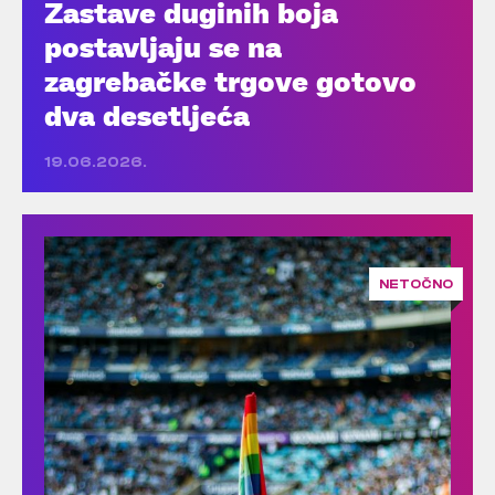
Zastave duginih boja
postavljaju se na
zagrebačke trgove gotovo
dva desetljeća
19.06.2026.
NETOČNO