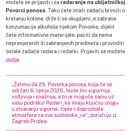
možete se prijaviti i za
redarenje na obljetničkoj
Povorci ponosa
. Tako ćete imati zadaću brinuti o
kretanju kolone, drže li se okupljeni_e zabrane
konzumacije alkohola tijekom Povorke, dijelit
ćete informativne materijale, paziti da nema
neprimjerenih ili zabranjenih predmeta i provoditi
ostale zadaće redara i redarki. Prijaviti se možete
ovdje
.
„Želimo da 25. Povorka ponosa, koja će se
održati 6. lipnja 2026., bude što sigurnija,
vidljivija i snažnija, a to je moguće samo uz
vašu podršku! Redari_ke imaju ključnu ulogu
u stvaranju sigurne, tople i dobrodošle
atmosfere za sve sudionike_ce“, poručuju iz
Zagreb Pridea.