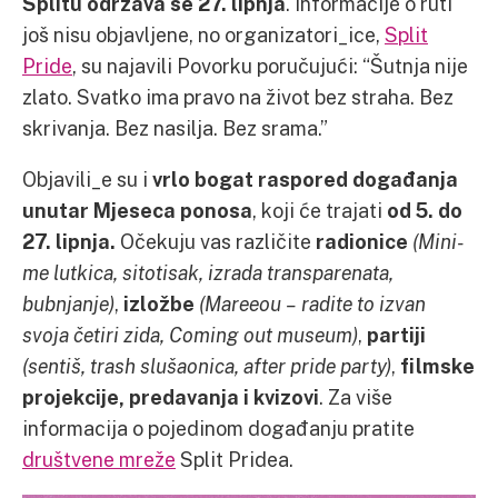
Splitu održava se 27. lipnja
. Informacije o ruti
još nisu objavljene, no organizatori_ice,
Split
Pride
, su najavili Povorku poručujući: “Šutnja nije
zlato. Svatko ima pravo na život bez straha. Bez
skrivanja. Bez nasilja. Bez srama.”
Objavili_e su i
vrlo bogat raspored događanja
unutar Mjeseca ponosa
, koji će trajati
od 5. do
27. lipnja.
Očekuju vas različite
radionice
(Mini-
me lutkica, sitotisak, izrada transparenata,
bubnjanje)
,
izložbe
(Mareeou – radite to izvan
svoja četiri zida, Coming out museum)
,
partiji
(sentiš, trash slušaonica, after pride party)
,
filmske
projekcije, predavanja i kvizovi
. Za više
informacija o pojedinom događanju pratite
društvene mreže
Split Pridea.