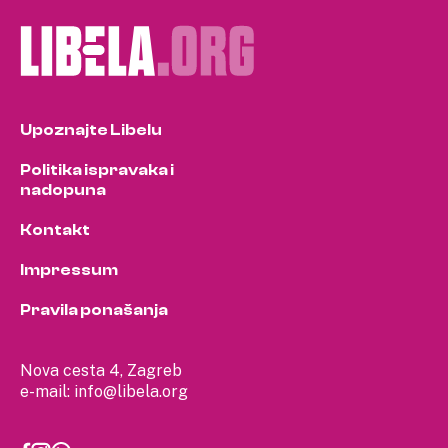
Upoznajte Libelu
Politika ispravaka i
nadopuna
Kontakt
Impressum
Pravila ponašanja
Nova cesta 4, Zagreb
e-mail:
info@libela.org