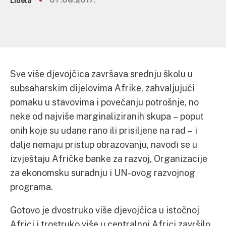
Libela
07.06.2017.
Sve više djevojčica završava srednju školu u
subsaharskim dijelovima Afrike, zahvaljujući
pomaku u stavovima i povećanju potrošnje, no
neke od najviše marginaliziranih skupa – poput
onih koje su udane rano ili prisiljene na rad – i
dalje nemaju pristup obrazovanju, navodi se u
izvještaju Afričke banke za razvoj, Organizacije
za ekonomsku suradnju i UN-ovog razvojnog
programa.
Gotovo je dvostruko više djevojčica u istočnoj
Africi i trostruko više u centralnoj Africi završilo