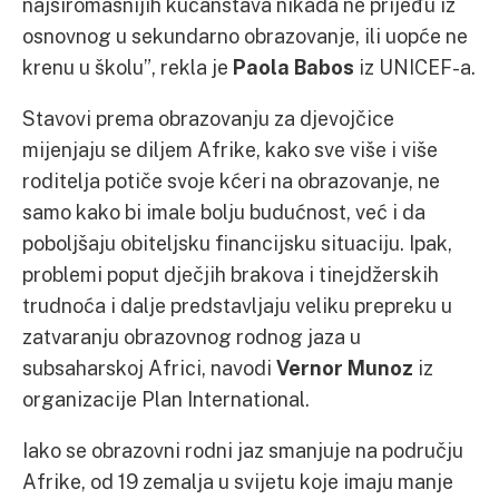
najsiromašnijih kućanstava nikada ne prijeđu iz
osnovnog u sekundarno obrazovanje, ili uopće ne
krenu u školu”, rekla je
Paola Babos
iz UNICEF-a.
Stavovi prema obrazovanju za djevojčice
mijenjaju se diljem Afrike, kako sve više i više
roditelja potiče svoje kćeri na obrazovanje, ne
samo kako bi imale bolju budućnost, već i da
poboljšaju obiteljsku financijsku situaciju. Ipak,
problemi poput dječjih brakova i tinejdžerskih
trudnoća i dalje predstavljaju veliku prepreku u
zatvaranju obrazovnog rodnog jaza u
subsaharskoj Africi, navodi
Vernor Munoz
iz
organizacije Plan International.
Iako se obrazovni rodni jaz smanjuje na području
Afrike, od 19 zemalja u svijetu koje imaju manje