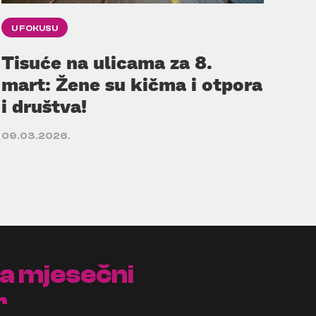
U FOKUSU
Tisuće na ulicama za 8.
mart: Žene su kičma i otpora
i društva!
09.03.2026.
na mjesečni
r