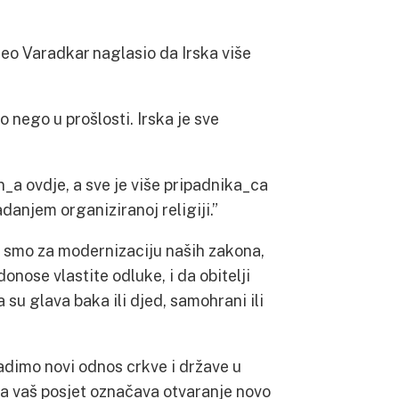
eo Varadkar naglasio da Irska više
to nego u prošlosti. Irska je sve
n_a ovdje, a sve je više pripadnika_ca
adanjem organiziranoj religiji.”
 smo za modernizaciju naših zakona,
onose vlastite odluke, i da obitelji
 su glava baka ili djed, samohrani ili
radimo novi odnos crkve i države u
 da vaš posjet označava otvaranje novo