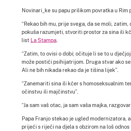
Novinari_ke su papu prilikom povratka u Rim pi
“Rekao bih mu, prije svega, da se moli, zatim,
pokuša razumjeti, stvoriti prostor za sina ili kć
list
La Stampa
.
“Zatim, to ovisi o dobi; očituje li se to u dječ
može postići psihijatrijom. Druga stvar ako 
Ali ne bih nikada rekao da je tišina lijek”.
“Zanemariti sina ili kćer s homoseksualnim t
očinstvu ili majčinstvu”.
“Ja sam vaš otac, ja sam vaša majka, razgovaraj
Papa Franjo stekao je ugled modernizatora, ali
prijeći s riječi na djela s obzirom na loš od