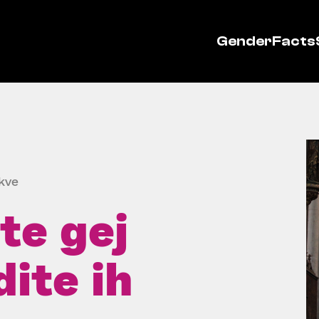
GenderFacts
kve
te gej
ite ih