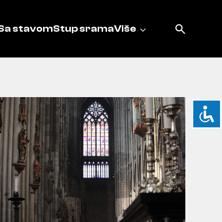
Sa stavom
Stup srama
Više