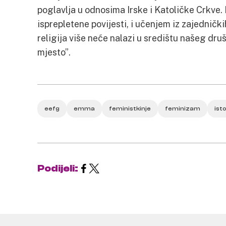
poglavlja u odnosima Irske i Katoličke Crkve
isprepletene povijesti, i učenjem iz zajedničk
religija više neće nalazi u središtu našeg druš
mjesto”.
eefg
emma
feministkinje
feminizam
ist
Podijeli: