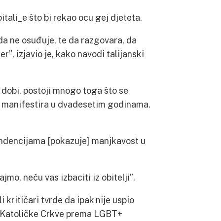
tali_e što bi rekao ocu gej djeteta.
 da ne osuđuje, te da razgovara, da
er”, izjavio je, kako navodi talijanski
joj dobi, postoji mnogo toga što se
se manifestira u dvadesetim godinama.
endencijama [pokazuje] manjkavost u
mo, neću vas izbaciti iz obitelji”.
 kritičari tvrde da ipak nije uspio
nos Katoličke Crkve prema LGBT+