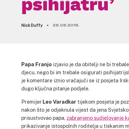
psihijatru’
Nick Duffy
28.08.2018.
Papa Franjo
izjavio je da obitelji ne bi treb
djecu, nego bi im trebale osigurati psihijatri
je komentare iznio vraćajući se iz posjeta Ir
dugo ključna pitanje podjele.
Premijer
Leo Varadkar
tijekom posjeta je po
nakon što je odjeknula vijest da jena Svjetsko
prisustvovao papa,
zabranjeno sudjelovanje 
prikazivanje istospolnih roditelja u tiskanim m