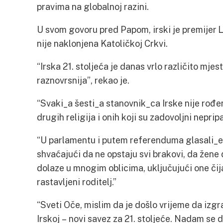
pravima na globalnoj razini.
U svom govoru pred Papom, irski je premijer L
nije naklonjena Katoličkoj Crkvi.
“Irska 21. stoljeća je danas vrlo različito mjes
raznovrsnija”, rekao je.
“Svaki_a šesti_a stanovnik_ca Irske nije rođe
drugih religija i onih koji su zadovoljni neprip
“U parlamentu i putem referenduma glasali_e
shvaćajući da ne opstaju svi brakovi, da žene d
dolaze u mnogim oblicima, uključujući one čija
rastavljeni roditelj.”
“Sveti Oče, mislim da je došlo vrijeme da izg
Irskoj – novi savez za 21. stoljeće. Nadam se