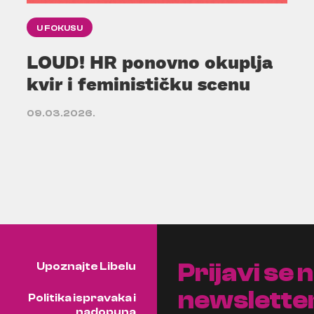
U FOKUSU
LOUD! HR ponovno okuplja
kvir i feminističku scenu
09.03.2026.
Prijavi se 
Upoznajte Libelu
newslette
Politika ispravaka i
nadopuna