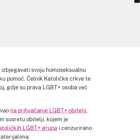
ale izbjegavati svoju homoseksualnu
jsku pomoć. Čelnik Katoličke crkve te
skoj, gdje su prava LGBT+ osoba već
zvao
na prihvaćanje LGBT+ obitelji
,
m susretu obitelji, kojem je
katoličkih LGBT+ grupa
i cenzurirano
aterijalima.