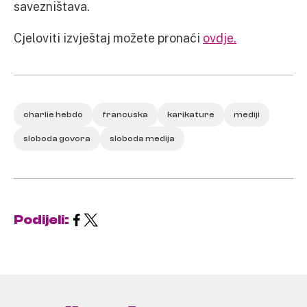
savezništava.
Cjeloviti izvještaj možete pronaći
ovdje.
charlie hebdo
francuska
karikature
mediji
sloboda govora
sloboda medija
Podijeli: