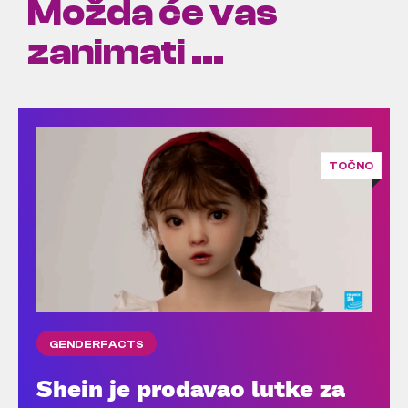
Možda će vas
zanimati ...
TOČNO
GENDERFACTS
Shein je prodavao lutke za