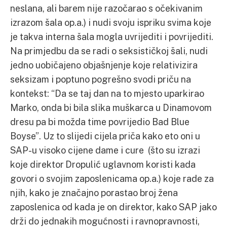
neslana, ali barem nije razočarao s očekivanim
izrazom šala op.a.) i nudi svoju ispriku svima koje
je takva interna šala mogla uvrijediti i povrijediti.
Na primjedbu da se radi o seksističkoj šali, nudi
jedno uobičajeno objašnjenje koje relativizira
seksizam i poptuno pogrešno svodi priču na
kontekst: “Da se taj dan na to mjesto uparkirao
Marko, onda bi bila slika muškarca u Dinamovom
dresu pa bi možda time povrijedio Bad Blue
Boyse”. Uz to slijedi cijela priča kako eto oni u
SAP-u visoko cijene dame i cure (što su izrazi
koje direktor Dropulić uglavnom koristi kada
govori o svojim zaposlenicama op.a.) koje rade za
njih, kako je značajno porastao broj žena
zaposlenica od kada je on direktor, kako SAP jako
drži do jednakih mogućnosti i ravnopravnosti,