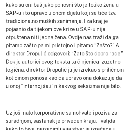
kako su oni baš jako ponosni što je toliko žena u
SAP-u i to upravo u onom dijelu koji se tiče tzv.
tradicionalno muških zanimanja. I za kraj je
pojasnio da tijekom ove krize u SAP-u nije
otpuštena niti jedna žena. Ovdje nas traži da ga
pitamo zašto pa mi pristojno i pitamo “Zašto?” A
direktor Dropulić odgovori: “Zato što dobro rade.”
Dok je autorici ovog teksta ta činjenica izuzetno
logična, direktor Dropulić ju je izrekao s priličnom
količinom ponosa kao da upravo ona dokazuje da
u onoj “internoj šali” nikakvog seksizma nije bilo.
Uz još malo korporativne samohvale i poziva za
suradnjom, sastanak je priveden kraju. I valjda
kako to biva, najzanimljivija stvar je izrečena u