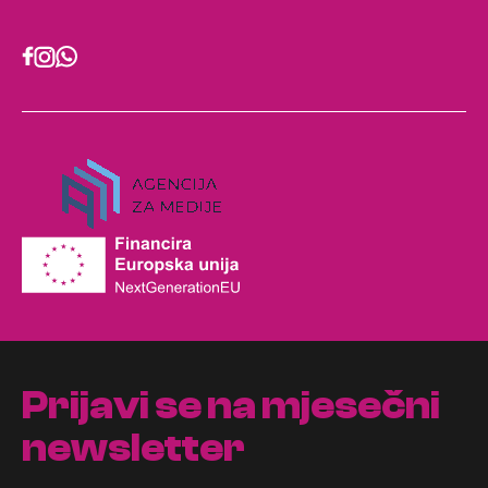
Prijavi se na mjesečni
newsletter