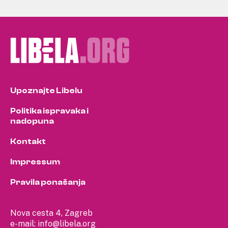
Upoznajte Libelu
Politika ispravaka i
nadopuna
Kontakt
Impressum
Pravila ponašanja
Nova cesta 4, Zagreb
e-mail:
info@libela.org