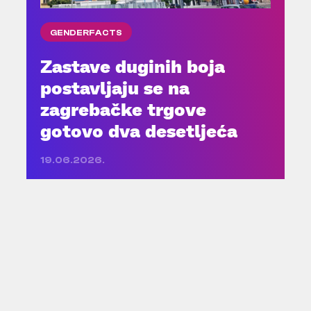
GENDERFACTS
Zastave duginih boja
postavljaju se na
zagrebačke trgove
gotovo dva desetljeća
19.06.2026.