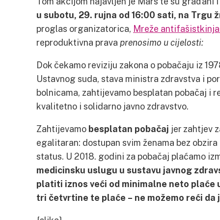
Tom akcijom najavljen je Marš te su građani 
u subotu, 29. rujna od 16:00 sati, na Trgu 
proglas organizatorica,
Mreže antifašistkinj
reproduktivna prava
prenosimo u cijelosti:
Dok čekamo reviziju zakona o pobačaju iz 197
Ustavnog suda, stava ministra zdravstva i por
bolnicama, zahtijevamo besplatan pobačaj i reg
kvalitetno i solidarno javno zdravstvo.
Zahtijevamo
besplatan pobačaj
jer zahtjev 
egalitaran: dostupan svim ženama bez obzira 
status. U 2018. godini za pobačaj plaćamo i
medicinsku uslugu u sustavu javnog zdra
platiti iznos veći od minimalne neto plaće 
tri četvrtine te plaće – ne možemo reći da