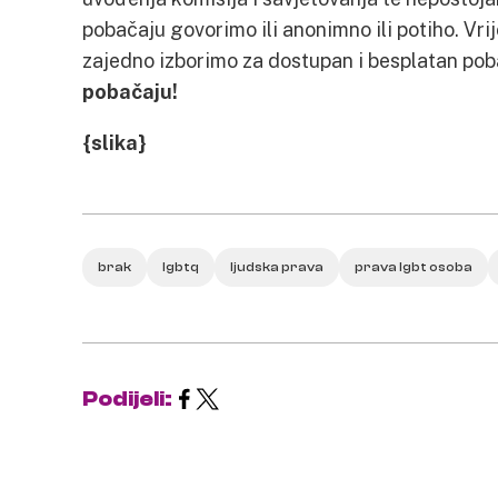
pobačaju govorimo ili anonimno ili potiho. Vri
zajedno izborimo za dostupan i besplatan pob
pobačaju!
{slika}
brak
lgbtq
ljudska prava
prava lgbt osoba
Podijeli: