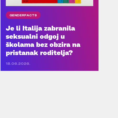
GENDERFACTS
Je li Italija zabranila
seksualni odgoj u
školama bez obzira na
pristanak roditelja?
18.06.2026.