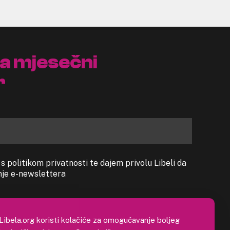
na mjesečni
r
 politikom privatnosti te dajem privolu Libeli da
anje e-newslettera
Libela.org koristi kolačiće za omogućavanje boljeg