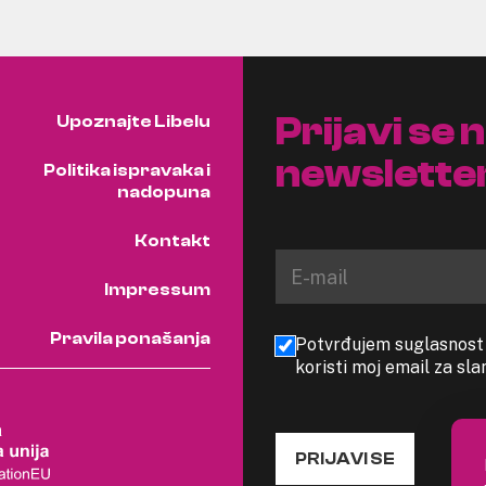
Prijavi se 
Upoznajte Libelu
newslette
Politika ispravaka i
nadopuna
Kontakt
Impressum
Pravila ponašanja
Potvrđujem suglasnost s
koristi moj email za sl
PRIJAVI SE