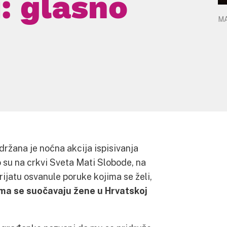
i: glasno
M
održana je noćna akcija ispisivanja
 su na crkvi Sveta Mati Slobode, na
jatu osvanule poruke kojima se želi,
ima se suočavaju žene u Hrvatskoj