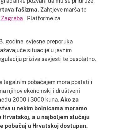
i građanke pozvani da mu se pridruže,
žrtava fašizma.
Zahtjeve marša te
a Zagreba
i Platforme za
8. godine, svjesne preporuka
ažavajuće situacije u javnim
ulaciju priziva savjesti te besplatno,
za legalnim pobačajem mora postati i
na njihov ekonomski i društveni
zmeđu 2000 i 3000 kuna.
Ako za
vstva u nekim bolnicama moramo
u Hrvatskoj, a u najboljem slučaju
 je pobačaj u Hrvatskoj dostupan.