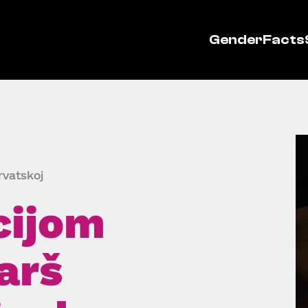
GenderFacts
rvatskoj
cijom
arš