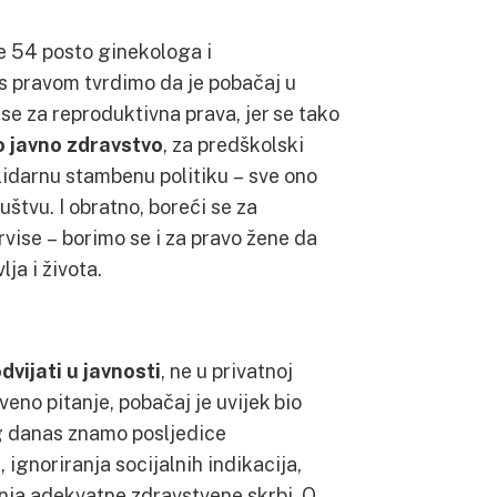
e 54 posto ginekologa i
 s pravom tvrdimo da je pobačaj u
se za reproduktivna prava, jer se tako
o javno zdravstvo
, za predškolski
lidarnu stambenu politiku – sve ono
štvu. I obratno, boreći se za
rvise – borimo se i za pravo žene da
ja i života.
vijati u javnosti
, ne u privatnoj
veno pitanje, pobačaj je uvijek bio
eg danas znamo posljedice
 ignoriranja socijalnih indikacija,
anja adekvatne zdravstvene skrbi. O