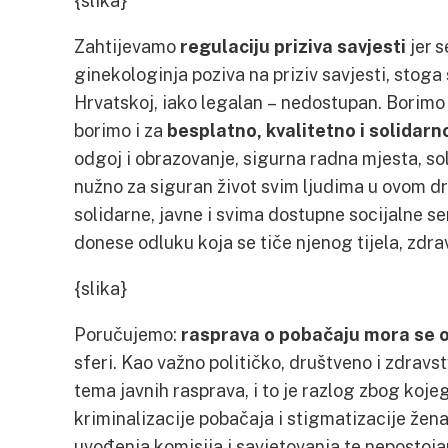
{slika}
Zahtijevamo
regulaciju priziva savjesti
jer s
ginekologinja poziva na priziv savjesti, stoga
Hrvatskoj, iako legalan – nedostupan. Borimo 
borimo i za
besplatno, kvalitetno i solidarn
odgoj i obrazovanje, sigurna radna mjesta, so
nužno za siguran život svim ljudima u ovom dru
solidarne, javne i svima dostupne socijalne se
donese odluku koja se tiče njenog tijela, zdravl
{slika}
Poručujemo:
rasprava o pobačaju mora se od
sferi. Kao važno političko, društveno i zdravst
tema javnih rasprava, i to je razlog zbog koj
kriminalizacije pobačaja i stigmatizacije žena,
uvođenja komisija i savjetovanja te nepostoj