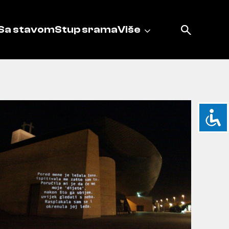
Sa stavom
Stup srama
Više