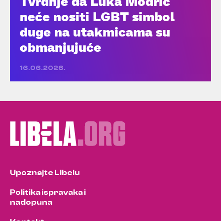
Tvrdnje da Luka Modrić
neće nositi LGBT simbol
duge na utakmicama su
obmanjujuće
16.06.2026.
Upoznajte Libelu
Politika ispravaka i
nadopuna