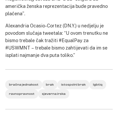
američka ženska reprezentacija bude pravedno
plaćena”.
Alexandria Ocasio-Cortez (DN.Y.) u nedjelju je
povodom slučaja tweetala: “U ovom trenutku ne
bismo trebale čak tražiti #EqualPay za
#USWMNT – trebale bismo zahtijevati da im se
isplati najmanje dva puta toliko.”
bračna jednakost
brak
istospolni brak
lgbtiq
ravnopravnost
sjeverna irska