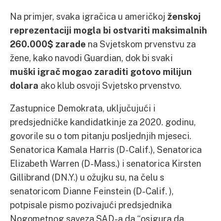
Na primjer, svaka igračica u američkoj
ženskoj
reprezentaciji mogla bi ostvariti maksimalnih
260.000$ zarade
na Svjetskom prvenstvu za
žene, kako navodi Guardian, dok bi svaki
muški igrač mogao zaraditi gotovo milijun
dolara
ako klub osvoji Svjetsko prvenstvo.
Zastupnice Demokrata, uključujući i
predsjedničke kandidatkinje za 2020. godinu,
govorile su o tom pitanju posljednjih mjeseci.
Senatorica Kamala Harris (D-Calif.), Senatorica
Elizabeth Warren (D-Mass.) i senatorica Kirsten
Gillibrand (DN.Y.) u ožujku su, na čelu s
senatoricom Dianne Feinstein (D-Calif. ),
potpisale pismo pozivajući predsjednika
Nogometnog saveza SAD-a da “osigura da