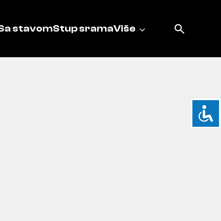
Sa stavom
Stup srama
Više