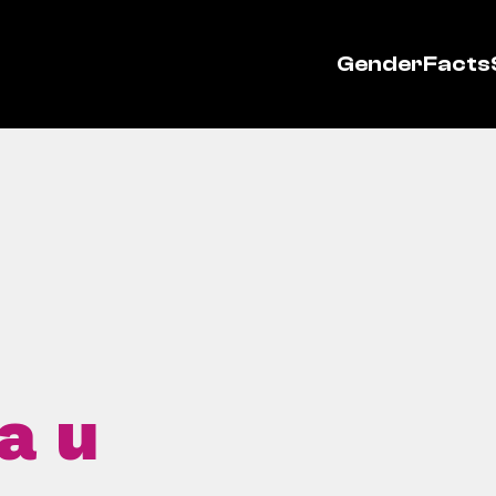
GenderFacts
a u