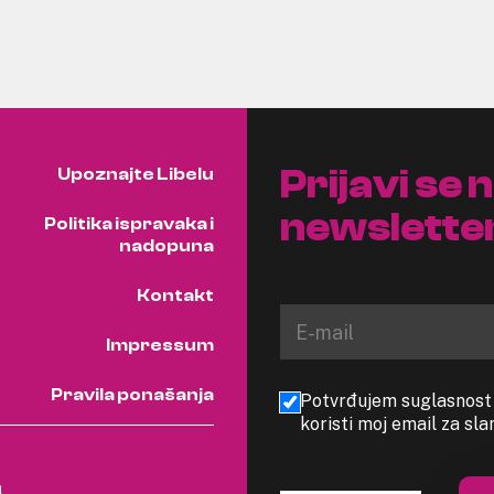
Prijavi se 
Upoznajte Libelu
newslette
Politika ispravaka i
nadopuna
Kontakt
Impressum
Pravila ponašanja
Potvrđujem suglasnost s
koristi moj email za sl