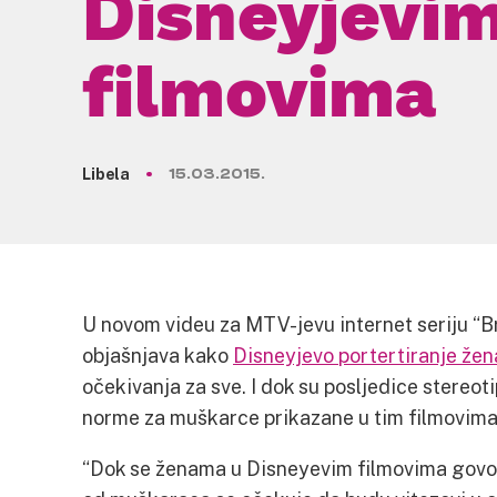
Disneyjevi
filmovima
Libela
15.03.2015.
U novom videu za MTV-jevu internet seriju “B
objašnjava kako
Disneyjevo portertiranje že
očekivanja za sve. I dok su posljedice stereot
norme za muškarce prikazane u tim filmovima
“Dok se ženama u Disneyevim filmovima govori