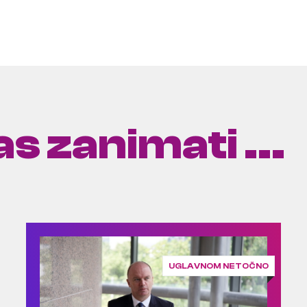
s zanimati ...
UGLAVNOM NETOČNO