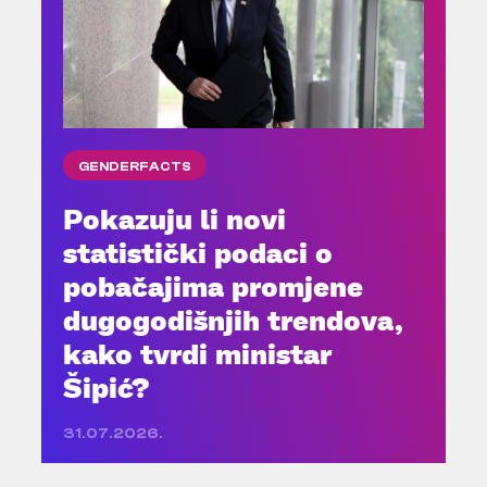
GENDERFACTS
Pokazuju li novi
statistički podaci o
pobačajima promjene
dugogodišnjih trendova,
kako tvrdi ministar
Šipić?
31.07.2026.