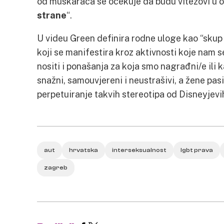
od muškaraca se očekuje da budu vitezovi u o
strane
“.
U videu Green definira rodne uloge kao “skup 
koji se manifestira kroz aktivnosti koje nam s
nositi i ponašanja za koja smo nagrađni/e ili k
snažni, samouvjereni i neustrašivi, a žene pasiv
perpetuiranje takvih stereotipa od Disneyjevi
aut
hrvatska
interseksualnost
lgbt prava
zagreb