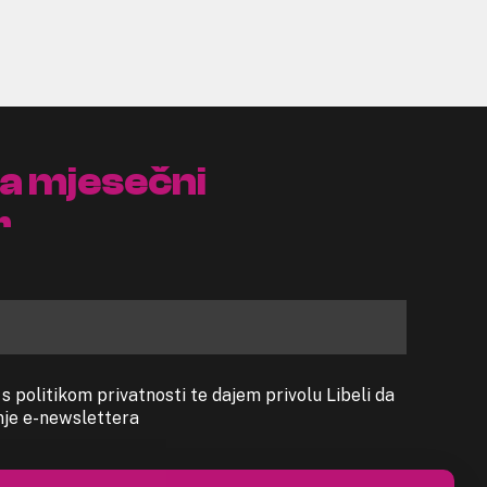
na mjesečni
r
 politikom privatnosti te dajem privolu Libeli da
anje e-newslettera