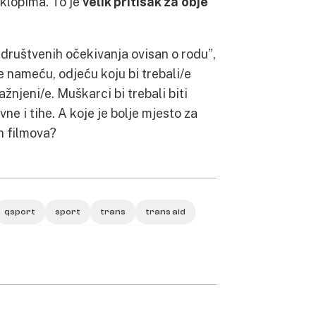
klopima. To je
velik pritisak za obje
društvenih očekivanja ovisan o rodu”,
e nameću, odjeću koju bi trebali/e
ažnjeni/e. Muškarci bi trebali biti
ne i tihe. A koje je bolje mjesto za
h filmova?
qsport
sport
trans
trans aid