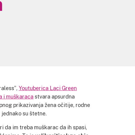
m
raless”,
Youtuberica Laci Green
na i muškaraca
stvara apsurdna
ipnog prikazivanja žena očitije, rodne
 jednako su štetne.
 da im treba muškarac da ih spasi,