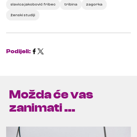
slavica jakobović fribec
tribina
zagorka
ženski studiji
Podijeli:
Možda će vas
zanimati ...