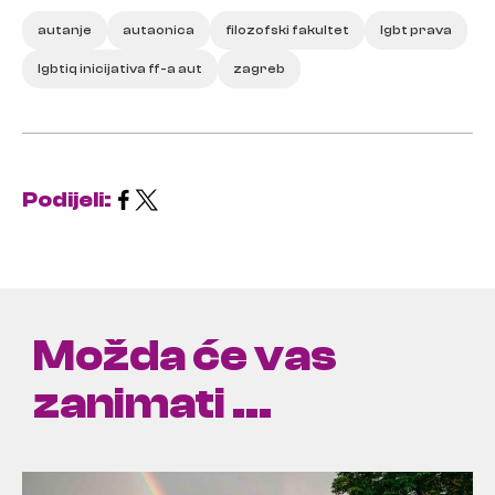
autanje
autaonica
filozofski fakultet
lgbt prava
lgbtiq inicijativa ff-a aut
zagreb
Podijeli:
Možda će vas
zanimati ...