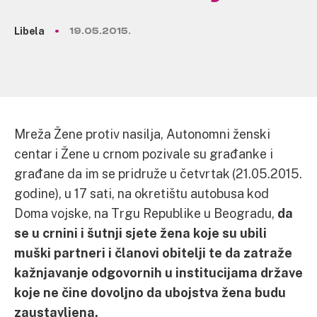
Libela
19.05.2015.
Mreža Žene protiv nasilja, Autonomni ženski
centar i Žene u crnom pozivale su građanke i
građane da im se pridruže u četvrtak (21.05.2015.
godine), u 17 sati, na okretištu autobusa kod
Doma vojske, na Trgu Republike u Beogradu,
da
se u crnini i šutnji sjete žena koje su ubili
muški partneri i članovi obitelji te da zatraže
kažnjavanje odgovornih u institucijama države
koje ne čine dovoljno da ubojstva žena budu
zaustavljena.