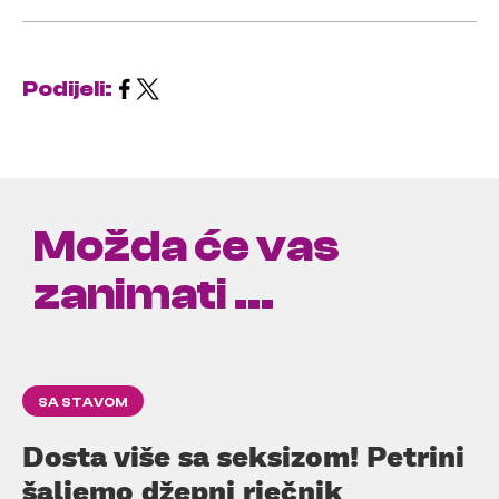
Podijeli:
Možda će vas
zanimati ...
SA STAVOM
Dosta više sa seksizom! Petrini
šaljemo džepni rječnik