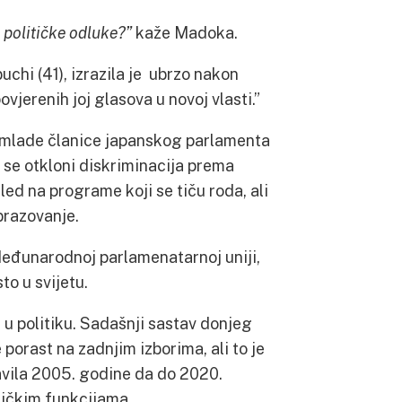
 političke odluke?”
kaže Madoka.
chi (41), izrazila je ubrzo nakon
vjerenih joj glasova u novoj vlasti.”
i mlade članice japanskog parlamenta
a se otkloni diskriminacija prema
ed na programe koji se tiču roda, ali
obrazovanje.
Međunarodnoj parlamenatarnoj uniji,
o u svijetu.
u politiku. Sadašnji sastav donjeg
 porast na zadnjim izborima, ali to je
stavila 2005. godine da do 2020.
tičkim funkcijama.