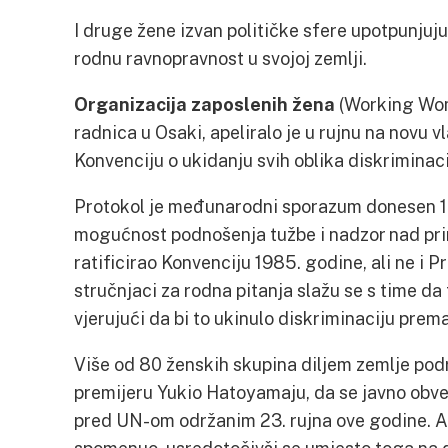
I druge žene izvan političke sfere upotpunjuj
rodnu ravnopravnost u svojoj zemlji.
Organizacija zaposlenih žena
(Working Wom
radnica u Osaki, apeliralo je u rujnu na novu vl
Konvenciju o ukidanju svih oblika diskrimina
Protokol je međunarodni sporazum donesen 19
mogućnost podnošenja tužbe i nadzor nad pri
ratificirao Konvenciju 1985. godine, ali ne i 
stručnjaci za rodna pitanja slažu se s time da t
vjerujući da bi to ukinulo diskriminaciju pre
Više od 80 ženskih skupina diljem zemlje po
premijeru Yukio Hatoyamaju, da se javno obve
pred UN-om održanim 23. rujna ove godine. Ali