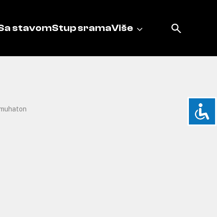
Sa stavom
Stup srama
Više
muhaton