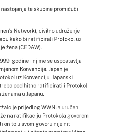
u nastojanja te skupine promičući
en’s Network), civilno udruženje
adu kako bi ratificirali Protokol uz
cije žena (CEDAW).
99. godine i njime se uspostavlja
mjenom Konvencije. Japan je
Protokol uz Konvenciju. Japanski
reba pod hitno ratificirati i Protokol
ma ženama u Japanu.
držalo je prijedlog WWN-a uručen
že na ratifikaciju Protokola govorom
 on to u svom govoru nije niti