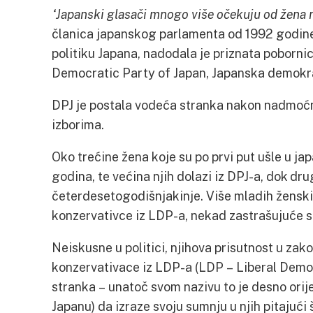
“Japanski glasači mnogo više očekuju od žena n
članica japanskog parlamenta od 1992 godine
politiku Japana, nadodala je priznata poborni
Democratic Party of Japan, Japanska demokra
DPJ je postala vodeća stranka nakon nadmoć
izborima.
Oko trećine žena koje su po prvi put ušle u ja
godina, te većina njih dolazi iz DPJ-a, dok dru
četerdesetogodišnjakinje. Više mladih ženskih
konzervativce iz LDP-a, nekad zastrašujuće s
Neiskusne u politici, njihova prisutnost u za
konzervativace iz LDP-a (LDP – Liberal Demo
stranka – unatoč svom nazivu to je desno orij
Japanu) da izraze svoju sumnju u njih pitajući 