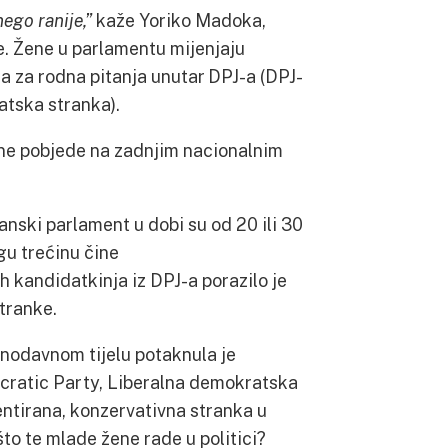
ego ranije,”
kaže Yoriko Madoka,
. Žene u parlamentu mijenjaju
ca za rodna pitanja unutar DPJ-a (DPJ-
tska stranka).
ne pobjede na zadnjim nacionalnim
panski parlament u dobi su od 20 ili 30
gu trećinu čine
 kandidatkinja iz DPJ-a porazilo je
tranke.
konodavnom tijelu potaknula je
cratic Party, Liberalna demokratska
entirana, konzervativna stranka u
što te mlade žene rade u politici?