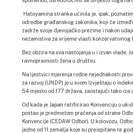
spomenuo, usredotočivši se umjesto toga na d
Hatoyamina stranka učinila je, ipak, poznati
odredbe građanskog zakonika, koji će izmeđ
zadrže svoje djevojačko prezime i nakon udaje
nezamisliva za vrijeme vlasti konzervativnog
Bez obzira na sva nastojanja u i izvan vlade, 
ravnopravnosti žena u društvu.
Na ljestvici mjerenja rodne nejednakosti 
za razvoj (UNDP) je u svom Izvještaju o indek
54 mjesto od 177 država, zaostajući tako iza d
Od kada je Japan ratificirao Konvenciju o ukid
postao je predmetom praćenja od strane Odb
Konvencije (CEDAW Odbor). U kolovozu, Odbor 
jedne od 11 zemalja koje su preispitane te godi