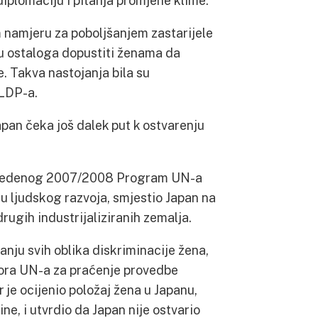
iplomaciju i pitanja promjene klime.
m namjeru za poboljšanjem zastarijele
u ostaloga dopustiti ženama da
. Takva nastojanja bila su
 LDP-a.
Japan čeka još dalek put k ostvarenju
provedenog 2007/2008 Program UN-a
su ljudskog razvoja, smjestio Japan na
rugih industrijaliziranih zemalja.
anju svih oblika diskriminacije žena,
ora UN-a za praćenje provedbe
je ocijenio položaj žena u Japanu,
ne, i utvrdio da Japan nije ostvario