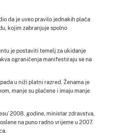
dio da je uveo pravilo jednakih plaća
du, kojim zabranjuje spolno
ntu je postaviti temelj za ukidanje
akva ograničenja manifestiraju se na
ada u niži platni razred. Ženama je
nom, manje su plaćene i imaju manje
su’ 2008. godine, ministar zdravstva,
aposlene na puno radno vrijeme u 2007.
ca.