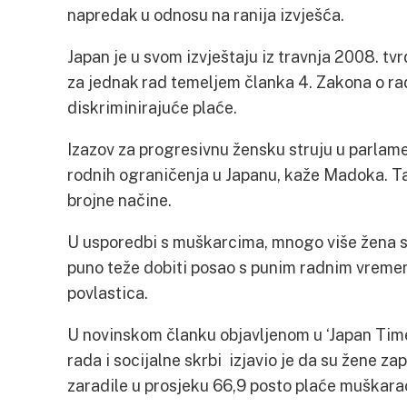
napredak u odnosu na ranija izvješća.
Japan je u svom izvještaju iz travnja 2008. tvr
za jednak rad temeljem članka 4. Zakona o ra
diskriminirajuće plaće.
Izazov za progresivnu žensku struju u parlame
rodnih ograničenja u Japanu, kaže Madoka. T
brojne načine.
U usporedbi s muškarcima, mnogo više žena sp
puno teže dobiti posao s punim radnim vreme
povlastica.
U novinskom članku objavljenom u ‘Japan Time
rada i socijalne skrbi izjavio je da su žene z
zaradile u prosjeku 66,9 posto plaće muškara