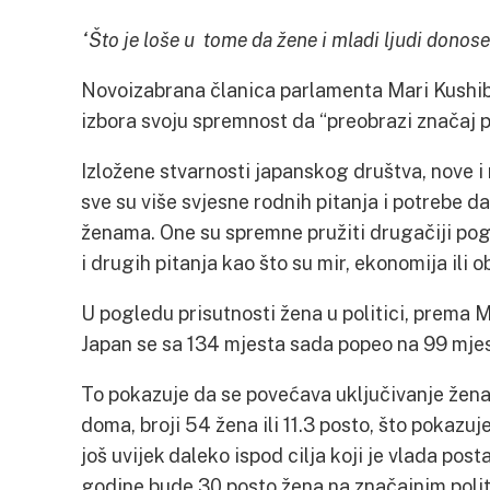
“Što je loše u tome da žene i mladi ljudi donose
Novoizabrana članica parlamenta Mari Kushibu
izbora svoju spremnost da “preobrazi značaj po
Izložene stvarnosti japanskog društva, nove 
sve su više svjesne rodnih pitanja i potrebe d
ženama. One su spremne pružiti drugačiji pogl
i drugih pitanja kao što su mir, ekonomija ili 
U pogledu prisutnosti žena u politici, prema 
Japan se sa 134 mjesta sada popeo na 99 mjest
To pokazuje da se povećava uključivanje žena 
doma, broji 54 žena ili 11.3 posto, što pokazuje
još uvijek daleko ispod cilja koji je vlada po
godine bude 30 posto žena na značajnim poli