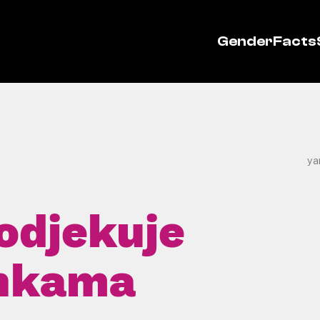
GenderFacts
ya
odjekuje
nkama