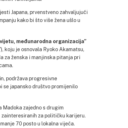
jesti Japana, prvenstveno zahvaljujući
panju kako bi što više žena ušlo u
vijetu, međunarodna organizacija”
), koju je osnovala Ryoko Akamatsu,
da za ženska i manjinska pitanja pri
icama.
n, podržava progresivne
bi se japansko društvo promijenilo
ula Madoka zajedno s drugim
ainteresiranih za političku karijeru.
jmanje 70 posto u lokalna vijeća.