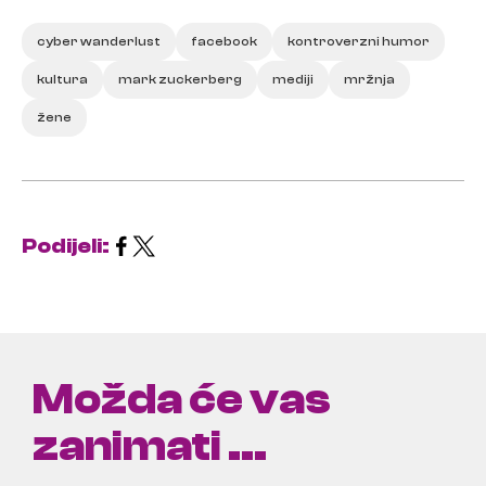
cyber wanderlust
facebook
kontroverzni humor
kultura
mark zuckerberg
mediji
mržnja
žene
Podijeli:
Možda će vas
zanimati ...