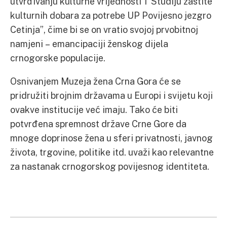
utvrđivanju kulturne vrijednosti’ i ‘Studiju zaštite
kulturnih dobara za potrebe UP Povijesno jezgro
Cetinja”, čime bi se on vratio svojoj prvobitnoj
namjeni – emancipaciji ženskog dijela
crnogorske populacije.
Osnivanjem Muzeja žena Crna Gora će se
pridružiti brojnim državama u Europi i svijetu koji
ovakve institucije već imaju. Tako će biti
potvrđena spremnost države Crne Gore da
mnoge doprinose žena u sferi privatnosti, javnog
života, trgovine, politike itd. uvaži kao relevantne
za nastanak crnogorskog povijesnog identiteta.