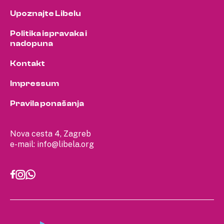
Upoznajte Libelu
Politika ispravaka i
nadopuna
Kontakt
Impressum
Pravila ponašanja
Nova cesta 4, Zagreb
e-mail:
info@libela.org