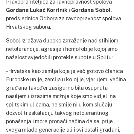
Pravobraniteljica za ravnopravnost spolova
Gordana Lukač Koritnik
i
Gordana Sobol
,
predsjednica Odbora za ravnopravnost spolova
Hrvatskog sabora.
Sobol izražava duboko zgražanje nad stihijom
netolerancije, agresije i homofobije kojoj smo
nažalost svjedočili protekle subote u Splitu:
-Hrvatska kao zemlja koja je već gotovo članica
Europske unije, zemlja u kojoj je, vjerujem, većina
građana također zasigurno bila osupnuta
nasiljem i izrazima mržnje koje smo vidjeli na
splitskim ulicama, ne smije ni u kom slučaju
dozvoliti eskalaciju takvog netolerantnog
ponašanja i mora pronaći načina da se, prije
svega mlade generacije ali i svi ostali građani,