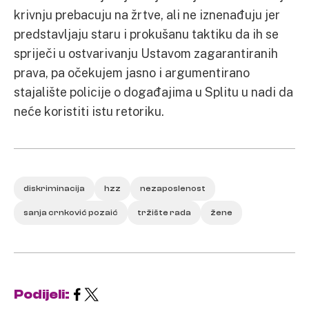
krivnju prebacuju na žrtve, ali ne iznenađuju jer
predstavljaju staru i prokušanu taktiku da ih se
spriječi u ostvarivanju Ustavom zagarantiranih
prava, pa očekujem jasno i argumentirano
stajalište policije o događajima u Splitu u nadi da
neće koristiti istu retoriku.
diskriminacija
hzz
nezaposlenost
sanja crnković pozaić
tržište rada
žene
Podijeli: