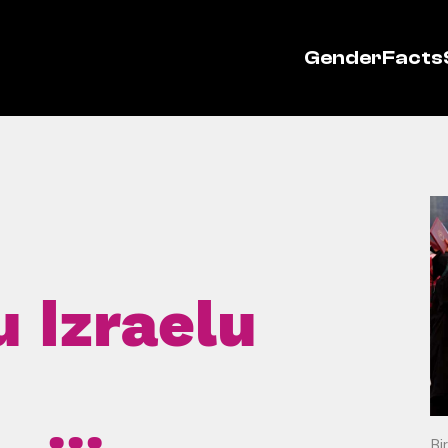
GenderFacts
u Izraelu
Bi