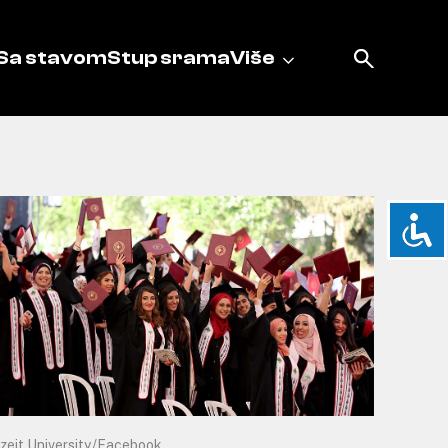
Sa stavom
Stup srama
Više
rzeit University/Facebook