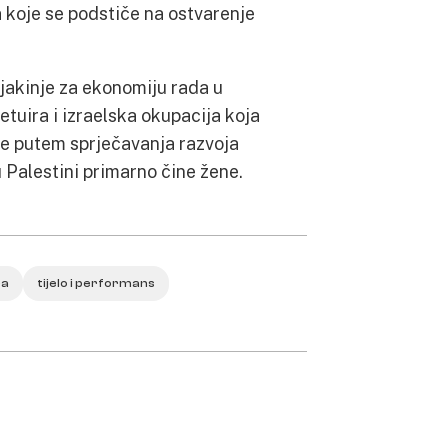
 koje se podstiče na ostvarenje
njakinje za ekonomiju rada u
etuira i izraelska okupacija koja
ne putem sprječavanja razvoja
 Palestini primarno čine žene.
ra
tijelo i performans