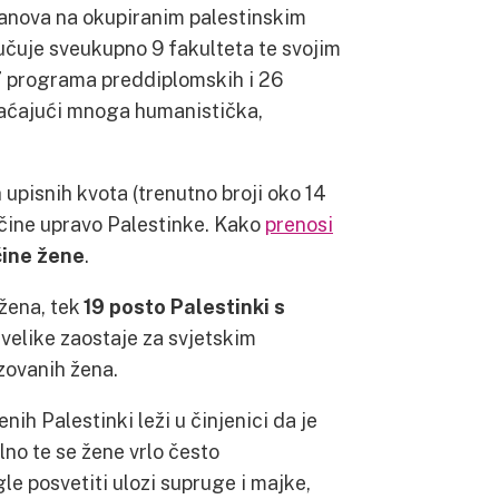
tanova na okupiranim palestinskim
jučuje sveukupno 9 fakulteta te svojim
 programa preddiplomskih i 26
vaćajući mnoga humanistička,
 upisnih kvota (trenutno broji oko 14
a čine upravo Palestinke. Kako
prenosi
čine žene
.
žena, tek
19 posto Palestinki s
 uvelike zaostaje za svjetskim
zovanih žena.
nih Palestinki leži u činjenici da je
lno te se žene vrlo često
le posvetiti ulozi supruge i majke,