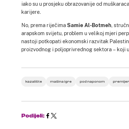
iako su u prosjeku obrazovanije od muškaraca
karijere.
No, prema riječima
Samie Al-Botmeh
, struč
arapskom svijetu, problem u velikoj mjeri perp
nastoji potkopati ekonomski razvitak Palesti
proizvodnog i poljoprivrednog sektora – koji u
kazalište
mašina igre
pod naponom
premije
Podijeli: