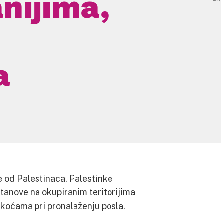
nijima,
a
e od Palestinaca, Palestinke
anove na okupiranim teritorijima
škoćama pri pronalaženju posla.