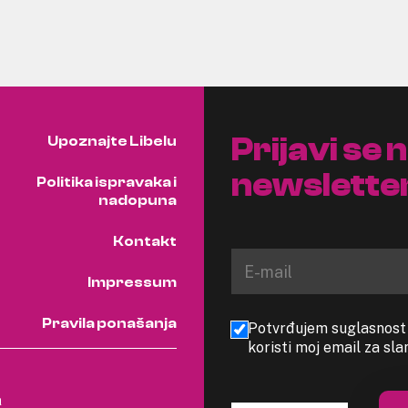
Prijavi se 
Upoznajte Libelu
newslette
Politika ispravaka i
nadopuna
Kontakt
Impressum
Pravila ponašanja
Potvrđujem suglasnost s
koristi moj email za sl