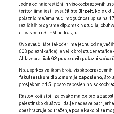
Jedna od najprestižnijih visokoobrazovnih us
teritorijima jest i sveučilište
Birzeit
, koje ukl
polaznicima/ama nudi mogućnost upisa na 47
različitih programa diplomskih studija, obuh
društvena i STEM područja.
Ovo sveučilište također ima jednu od najvećih
000 polaznika/ica), a velik broj studenata/ic
Al Jazeera,
čak 62 posto svih polaznika/ca 
No, usprkos velikom broju visokoobrazovanih 
fakultetskom diplomom je zaposleno
, što
prosjekom od 51 posto zaposlenih visokoobra
Razlog koji stoji iza ovako malog broja zaposle
palestinsko društvo i dalje nadasve patrijarha
obeshrabruje od traženja posla kako bi se mog