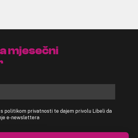
na mjesečni
r
 politikom privatnosti te dajem privolu Libeli da
anje e-newslettera