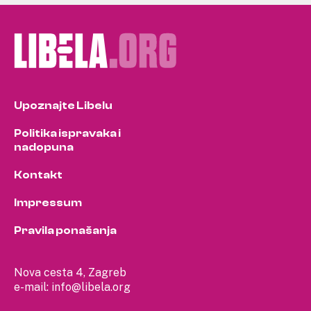
Upoznajte Libelu
Politika ispravaka i
nadopuna
Kontakt
Impressum
Pravila ponašanja
Nova cesta 4, Zagreb
e-mail:
info@libela.org