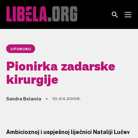
Skip
to
content
U FOKUSU
Pionirka zadarske
kirurgije
Sandra Bolanča
10.04.2009.
Ambicioznoj i uspješnoj liječnici Nataliji Lučev