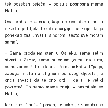
tek poseban osjećaj – opisuje posnosna mama
Natalija.
Ova hrabra doktorica, koja na rivalstvo u poslu
nikad nije htjela trošiti energiju, ne krije da je
ponekad zna uhvatiti sindrom “zašto sve moram
sama”.
– Sama prodajem stan u Osijeku, sama selim
stvari u Zadar, sama mijenjam gumu na autu,
sama vodim Petru u kino … Pomisliš katkad “pa ja,
zaboga, ništa ne stignem od ovog djeteta”, a
onda shvatiš da te ono drži i da ti je veliki
pokretač. To samo mame znaju – nasmijala se
Natalija.
Iako radi “muški” posao, te iako je samohrana