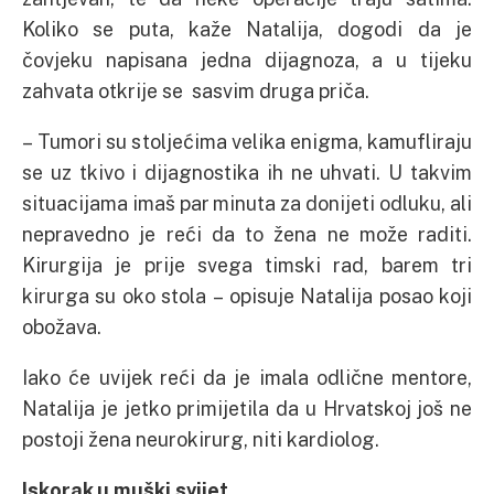
Koliko se puta, kaže Natalija, dogodi da je
čovjeku napisana jedna dijagnoza, a u tijeku
zahvata otkrije se sasvim druga priča.
– Tumori su stoljećima velika enigma, kamufliraju
se uz tkivo i dijagnostika ih ne uhvati. U takvim
situacijama imaš par minuta za donijeti odluku, ali
nepravedno je reći da to žena ne može raditi.
Kirurgija je prije svega timski rad, barem tri
kirurga su oko stola – opisuje Natalija posao koji
obožava.
Iako će uvijek reći da je imala odlične mentore,
Natalija je jetko primijetila da u Hrvatskoj još ne
postoji žena neurokirurg, niti kardiolog.
Iskorak u muški svijet