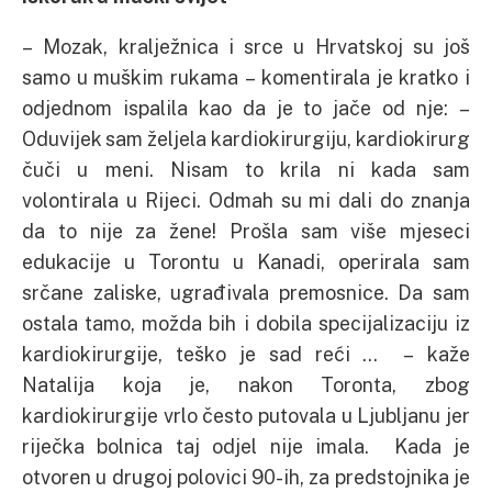
– Mozak, kralježnica i srce u Hrvatskoj su još
samo u muškim rukama – komentirala je kratko i
odjednom ispalila kao da je to jače od nje: –
Oduvijek sam željela kardiokirurgiju, kardiokirurg
čuči u meni. Nisam to krila ni kada sam
volontirala u Rijeci. Odmah su mi dali do znanja
da to nije za žene! Prošla sam više mjeseci
edukacije u Torontu u Kanadi, operirala sam
srčane zaliske, ugrađivala premosnice. Da sam
ostala tamo, možda bih i dobila specijalizaciju iz
kardiokirurgije, teško je sad reći … – kaže
Natalija koja je, nakon Toronta, zbog
kardiokirurgije vrlo često putovala u Ljubljanu jer
riječka bolnica taj odjel nije imala. Kada je
otvoren u drugoj polovici 90-ih, za predstojnika je