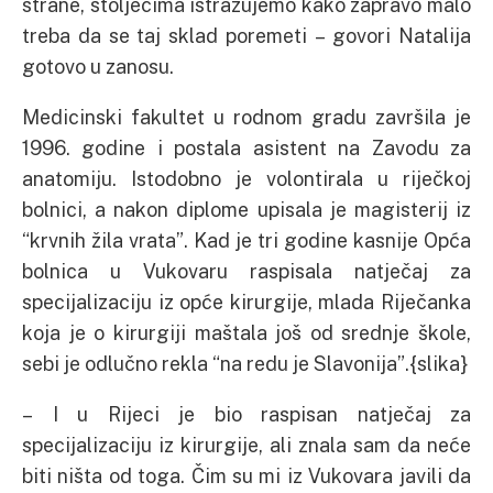
strane, stoljećima istražujemo kako zapravo malo
treba da se taj sklad poremeti – govori Natalija
gotovo u zanosu.
Medicinski fakultet u rodnom gradu završila je
1996. godine i postala asistent na Zavodu za
anatomiju. Istodobno je volontirala u riječkoj
bolnici, a nakon diplome upisala je magisterij iz
“krvnih žila vrata”. Kad je tri godine kasnije Opća
bolnica u Vukovaru raspisala natječaj za
specijalizaciju iz opće kirurgije, mlada Riječanka
koja je o kirurgiji maštala još od srednje škole,
sebi je odlučno rekla “na redu je Slavonija”.{slika}
– I u Rijeci je bio raspisan natječaj za
specijalizaciju iz kirurgije, ali znala sam da neće
biti ništa od toga. Čim su mi iz Vukovara javili da