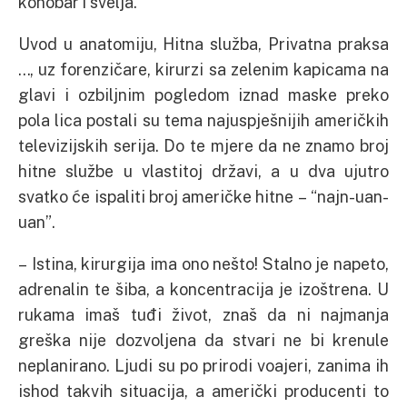
konobar i švelja.
Uvod u anatomiju, Hitna služba, Privatna praksa
…, uz forenzičare, kirurzi sa zelenim kapicama na
glavi i ozbiljnim pogledom iznad maske preko
pola lica postali su tema najuspješnijih američkih
televizijskih serija. Do te mjere da ne znamo broj
hitne službe u vlastitoj državi, a u dva ujutro
svatko će ispaliti broj američke hitne – “najn-uan-
uan”.
– Istina, kirurgija ima ono nešto! Stalno je napeto,
adrenalin te šiba, a koncentracija je izoštrena. U
rukama imaš tuđi život, znaš da ni najmanja
greška nije dozvoljena da stvari ne bi krenule
neplanirano. Ljudi su po prirodi voajeri, zanima ih
ishod takvih situacija, a američki producenti to