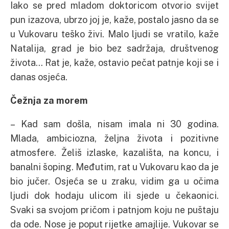
Iako se pred mladom doktoricom otvorio svijet
pun izazova, ubrzo joj je, kaže, postalo jasno da se
u Vukovaru teško živi. Malo ljudi se vratilo, kaže
Natalija, grad je bio bez sadržaja, društvenog
života… Rat je, kaže, ostavio pečat patnje koji se i
danas osjeća.
Čežnja za morem
– Kad sam došla, nisam imala ni 30 godina.
Mlada, ambiciozna, željna života i pozitivne
atmosfere. Želiš izlaske, kazališta, na koncu, i
banalni šoping. Međutim, rat u Vukovaru kao da je
bio jučer. Osjeća se u zraku, vidim ga u očima
ljudi dok hodaju ulicom ili sjede u čekaonici.
Svaki sa svojom pričom i patnjom koju ne puštaju
da ode. Nose je poput rijetke amajlije. Vukovar se