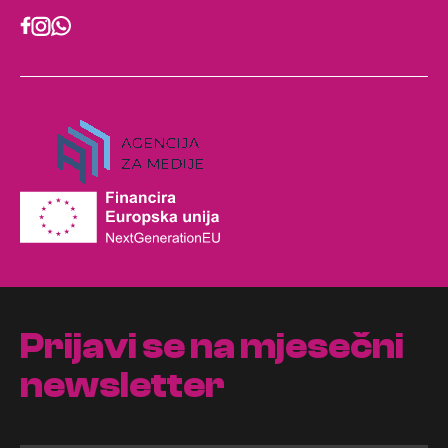
Prijavi se na mjesečni
newsletter