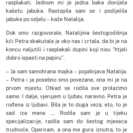
rasplakati. Jednom mi je jedna baka donijela
kašetu jabuka. Rastopila sam se i podijelila
jabuke po odjelu – kaže Natalija.
Dok smo razgovorale, Natalijina šestogodišnja
kći Petra skakutala je oko nas i crtala, da bi je na
koncu naljutili i rasplakali dupini koji nisu “htjeli
dobro ispasti na papiru”.
– Ja sam samohrana majka – pojašnjava Natalija.
– Petra i ja posebno smo povezane, ona mi je na
prvom mjestu. Otkad se rodila sve prolazimo
same. I dalje, vjerujem u ljubav, naravno. Petra je
rođena iz ljubavi. Bila je to duga veza, eto, to je
sad iza mene … Rodila sam je u tijeku
specijalizacije, radila sam do šestog mjeseca
trudnoće. Operiram, a ona me gura iznutra, to je