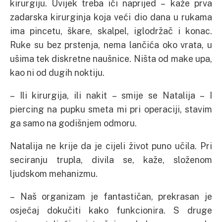
kirurgiju. Uvijek treba ići naprijed – kaže prva
zadarska kirurginja koja veći dio dana u rukama
ima pincetu, škare, skalpel, iglodržač i konac.
Ruke su bez prstenja, nema lančića oko vrata, u
ušima tek diskretne naušnice. Ništa od make upa,
kao ni od dugih noktiju.
– Ili kirurgija, ili nakit – smije se Natalija – I
piercing na pupku smeta mi pri operaciji, stavim
ga samo na godišnjem odmoru.
Natalija ne krije da je cijeli život puno učila. Pri
seciranju trupla, divila se, kaže, složenom
ljudskom mehanizmu.
– Naš organizam je fantastičan, prekrasan je
osjećaj dokučiti kako funkcionira. S druge