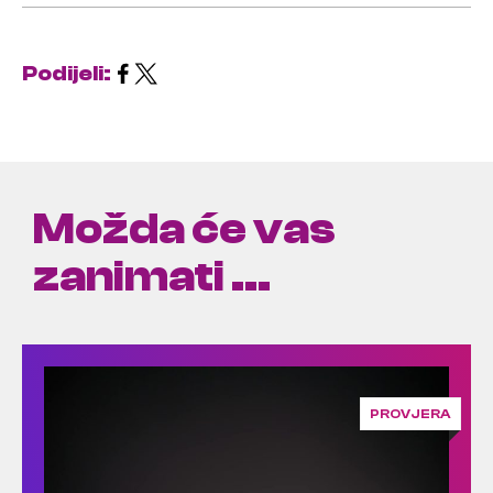
Podijeli:
Možda će vas
zanimati ...
PROVJERA