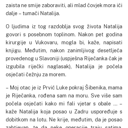
zaista ne smije zaboraviti, ali mlad čovjek mora ići
dalje – tumači Natalija.
O ljudima iz tog razdoblja svog života Natalija
govori s posebnom toplinom. Nakon pet godina
kirurgije u Vukovaru, mogla bi, kaže, napisati
knjigu. Međutim, nakon zanimljivog desetljeća
provedenog u Slavoniji (uspješna Riječanka čak je
izgubila riječki naglasak), Natalija je počela
osjećati čežnju za morem.
– Moj otac je iz Prvić Luke pokraj Šibenika, mama
je Riječanka, rođena sam na moru. Sve više sam
počela osjećati kako mi fali vjetar s obale … –
kaže Natalija koja posao u Zadru uspoređuje s
dobitkom na lotu. Ne krije, međutim, da je posao
zahtjevan, te da neke operacije traju satima.