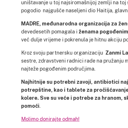
uništavanje u toj najsiromašnijoj zemlji na toj 
pogodio najgušće naseljeni dio Haitija, glavni
MADRE, međunarodna organizacija za žens
devedesetih pomagala i
ženama pogođenim 
već dulje vrijeme i pokrenula je hitnu akciju
Kroz svoju partnersku organizaciju
Zanmi La
sestre, zdravstveni radnici rade na pružanju 
najteže pogođenim područjima.
Najhitnije su potrebni zavoji, antibiotici n
potrepštine, kao i tablete za pročišćavanje
kolere. Sve su veće i potrebe za hranom, 
pomoći
.
Molimo donirajte odmah!