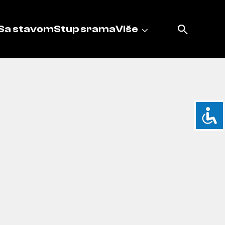
Sa stavom
Stup srama
Više