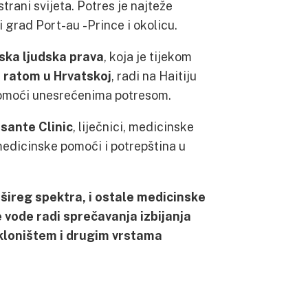
strani svijeta. Potres je najteže
 grad Port-au -Prince i okolicu.
ka ljudska prava
, koja je tijekom
ratom u Hrvatskoj
, radi na Haitiju
 pomoći unesrećenima potresom.
sante Clinic
, liječnici, medicinske
medicinske pomoći i potrepština u
ajšireg spektra, i ostale medicinske
 vode radi sprečavanja izbijanja
skloništem i drugim vrstama