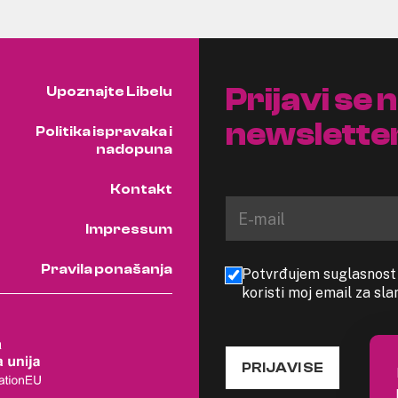
Prijavi se 
Upoznajte Libelu
newslette
Politika ispravaka i
nadopuna
Kontakt
Impressum
Pravila ponašanja
Potvrđujem suglasnost s
koristi moj email za sl
PRIJAVI SE