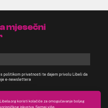
na mjesečni
r
 politikom privatnosti te dajem privolu Libeli da
anje e-newslettera
Libela.org koristi kolačiće za omogućavanje boljeg
korisničkog iskustva.
Saznaj više
.