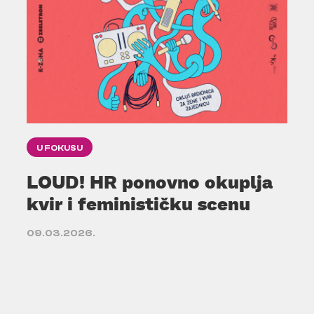
U FOKUSU
LOUD! HR ponovno okuplja
kvir i feminističku scenu
09.03.2026.