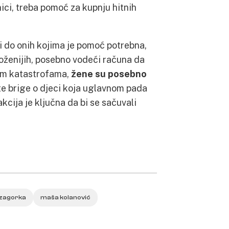
i, treba pomoć za kupnju hitnih
 do onih kojima je pomoć potrebna,
oženijih, posebno vodeći računa da
nim katastrofama,
žene su posebno
te brige o djeci koja uglavnom pada
akcija je ključna da bi se sačuvali
 zagorka
maša kolanović