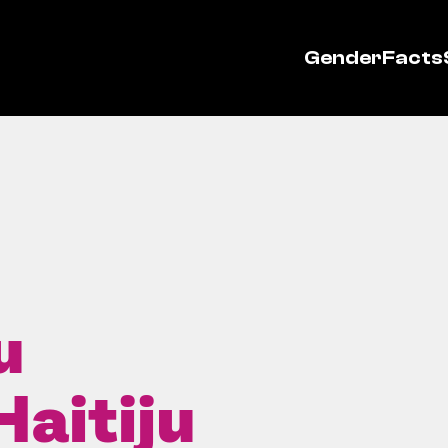
GenderFacts
u
Haitiju