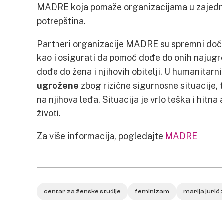
MADRE koja pomaže organizacijama u zajednic
potrepština.
Partneri organizacije MADRE su spremni doći
kao i osigurati da pomoć dođe do onih najugr
dođe do žena i njihovih obitelji. U humanitar
ugrožene
zbog rizične sigurnosne situacije, 
na njihova leđa. Situacija je vrlo teška i hitna 
životi.
Za više informacija, pogledajte
MADRE
centar za ženske studije
feminizam
marija jurić