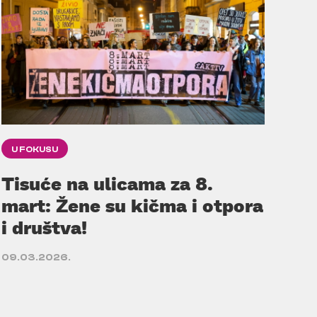
U FOKUSU
Tisuće na ulicama za 8.
mart: Žene su kičma i otpora
i društva!
09.03.2026.