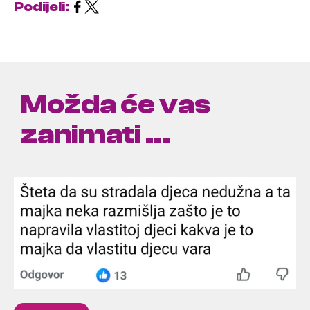
Podijeli:
Možda će vas
zanimati ...