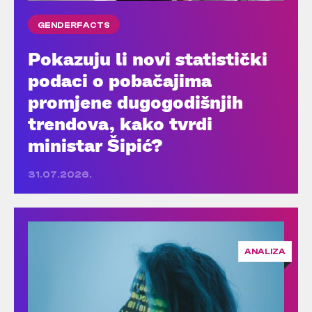
GENDERFACTS
Pokazuju li novi statistički
podaci o pobačajima
promjene dugogodišnjih
trendova, kako tvrdi
ministar Šipić?
31.07.2026.
ANALIZA