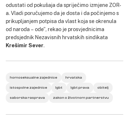
odustati od pokušaja da spriječimo izmjene ZOR-
a. Vladi poručujemo da je dosta i da počinjemo s
prikupljanjem potpisa da vlast koja se okrenula
od naroda – ode”, rekao je prosvjednicima
predsjednik Nezavisnih hrvatskih sindikata
Krešimir Sever
.
homoseksualne zajednice
hrvatska
istospolne zajednice
lgbt
lgbt prava
obitelj
saborska rasprava
zakon o životnom partnerstvu