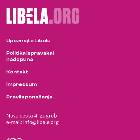
Upoznajte Libelu
Politika ispravaka i
nadopuna
Kontakt
Impressum
Pravila ponašanja
Nova cesta 4, Zagreb
e-mail:
info@libela.org