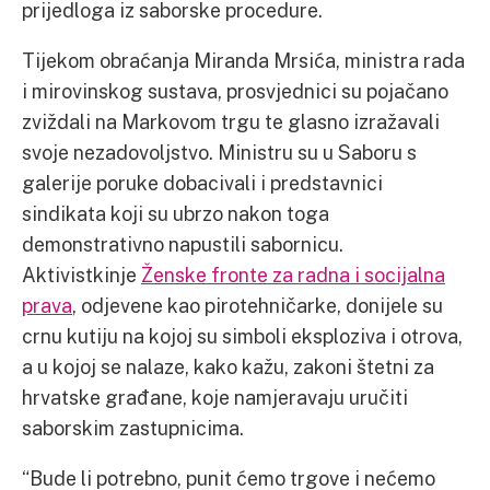
prijedloga iz saborske procedure.
Tijekom obraćanja Miranda Mrsića, ministra rada
i mirovinskog sustava, prosvjednici su pojačano
zviždali na Markovom trgu te glasno izražavali
svoje nezadovoljstvo. Ministru su u Saboru s
galerije poruke dobacivali i predstavnici
sindikata koji su ubrzo nakon toga
demonstrativno napustili sabornicu.
Aktivistkinje
Ženske fronte za radna i socijalna
prava
, odjevene kao pirotehničarke, donijele su
crnu kutiju na kojoj su simboli eksploziva i otrova,
a u kojoj se nalaze, kako kažu, zakoni štetni za
hrvatske građane, koje namjeravaju uručiti
saborskim zastupnicima.
“Bude li potrebno, punit ćemo trgove i nećemo