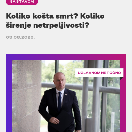
SA STAVOM
Koliko košta smrt? Koliko
širenje netrpeljivosti?
03.08.2026.
UGLAVNOM NETOČNO