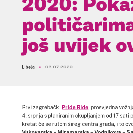
2020: Poka
političarim
još uvijek o
Libela
03.07.2020.
Prvi zagrebački
Pride Ride
, prosvjedna vožnj
4. srpnja s planiranim okupljanjem od 17 sat
kretat će se rutom šireg centra grada, i to o
Vukovarska – Miramarska – Vodnikova – S