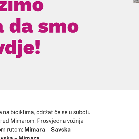
žimo
a da smo
vdje!
a na biciklima, održat će se u subotu
i pred Mimarom. Prosvjedna vožnja
vom rutom:
Mimara – Savska –
avska – Mimara
.