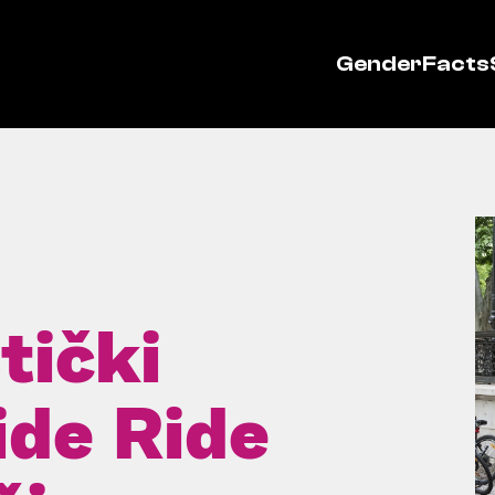
GenderFacts
stički
ide Ride