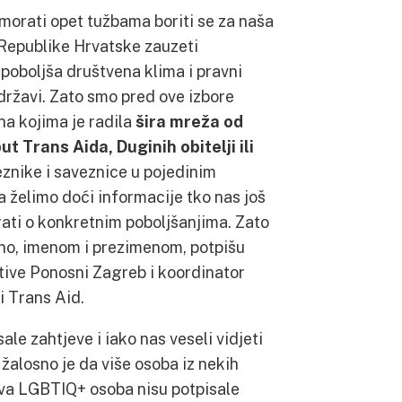
orati opet tužbama boriti se za naša
 Republike Hrvatske zauzeti
 poboljša društvena klima i pravni
 državi. Zato smo pred ove izbore
 na kojima je radila
šira mreža od
 Trans Aida, Duginih obitelji ili
nike i saveznice u pojedinim
a želimo doći informacije tko nas još
ti o konkretnim poboljšanjima. Zato
asno, imenom i prezimenom, potpišu
jative Ponosni Zagreb i koordinator
i Trans Aid.
ale zahtjeve i iako nas veseli vidjeti
 žalosno je da više osoba iz nekih
rava LGBTIQ+ osoba nisu potpisale