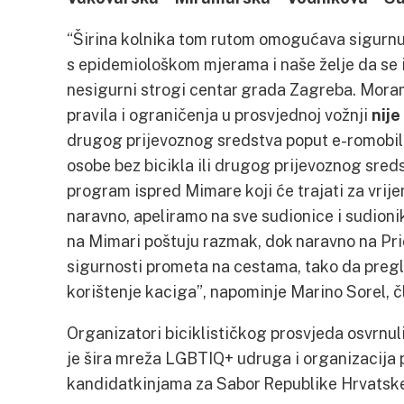
“Širina kolnika tom rutom omogućava sigurnu 
s epidemiološkom mjerama i naše želje da se 
nesigurni strogi centar grada Zagreba. Mor
pravila i ograničenja u prosvjednoj vožnji
nije
drugog prijevoznog sredstva poput e-romobila 
osobe bez bicikla ili drugog prijevoznog sred
program ispred Mimare koji će trajati za vrije
naravno, apeliramo na sve sudionice i sudioni
na Mimari poštuju razmak, dok naravno na Prid
sigurnosti prometa na cestama, tako da pregl
korištenje kaciga”, napominje Marino Sorel, č
Organizatori biciklističkog prosvjeda osvrnuli
je šira mreža LGBTIQ+ udruga i organizacija 
kandidatkinjama za Sabor Republike Hrvatsk