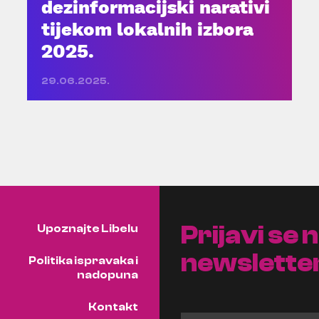
dezinformacijski narativi
tijekom lokalnih izbora
2025.
29.06.2025.
Prijavi se 
Upoznajte Libelu
newslette
Politika ispravaka i
nadopuna
Kontakt