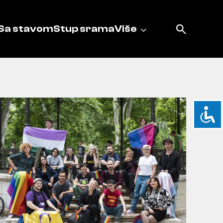
Sa stavom
Stup srama
Više