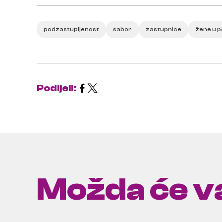
podzastupljenost
sabor
zastupnice
žene u po
Podijeli:
Možda će va