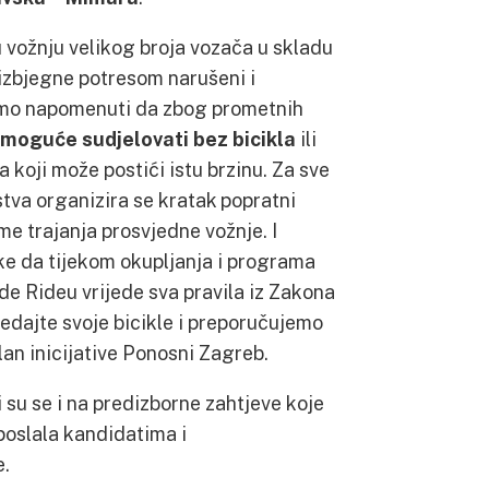
vožnju velikog broja vozača u skladu
izbjegne potresom narušeni i
amo napomenuti da zbog prometnih
 moguće sudjelovati bez bicikla
ili
koji može postići istu brzinu. Za sve
stva organizira se kratak popratni
me trajanja prosvjedne vožnje. I
ke da tijekom okupljanja i programa
e Rideu vrijede sva pravila iz Zakona
edajte svoje bicikle i preporučujemo
lan inicijative Ponosni Zagreb.
 su se i na predizborne zahtjeve koje
poslala kandidatima i
e.