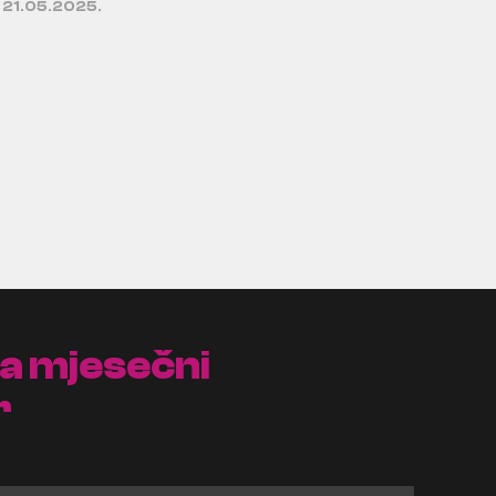
21.05.2025.
na mjesečni
r