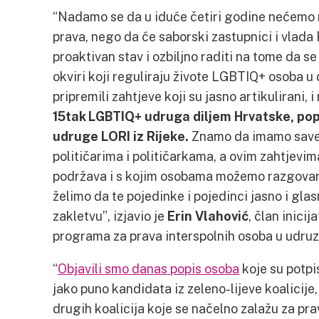
“Nadamo se da u iduće četiri godine nećemo m
prava, nego da će saborski zastupnici i vlada
proaktivan stav i ozbiljno raditi na tome da se
okviri koji reguliraju živote LGBTIQ+ osoba u
pripremili zahtjeve koji su jasno artikulirani, i
15tak LGBTIQ+ udruga diljem Hrvatske, poput
udruge LORI iz Rijeke.
Znamo da imamo savez
političarima i političarkama, a ovim zahtjevim
podržava i s kojim osobama možemo razgovara
želimo da te pojedinke i pojedinci jasno i gl
zakletvu”, izjavio je
Erin Vlahović
, član inici
programa za prava interspolnih osoba u udruz
“
Objavili smo danas popis osoba
koje su potpis
jako puno kandidata iz zeleno-lijeve koalicije,
drugih koalicija koje se načelno zalažu za p