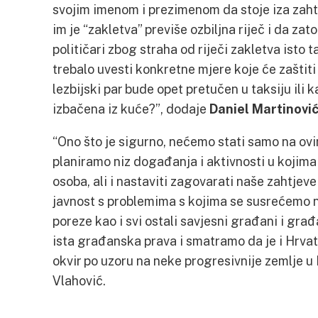
svojim imenom i prezimenom da stoje iza zahtj
im je “zakletva” previše ozbiljna riječ i da zato
političari zbog straha od riječi zakletva isto
trebalo uvesti konkretne mjere koje će zaštiti
lezbijski par bude opet pretučen u taksiju il
izbačena iz kuće?”, dodaje
Daniel Martinovi
“Ono što je sigurno, nećemo stati samo na ov
planiramo niz događanja i aktivnosti u kojima
osoba, ali i nastaviti zagovarati naše zahtjeve 
javnost s problemima s kojima se susrećemo n
poreze kao i svi ostali savjesni građani i g
ista građanska prava i smatramo da je i Hrvat
okvir po uzoru na neke progresivnije zemlje u Eu
Vlahović.