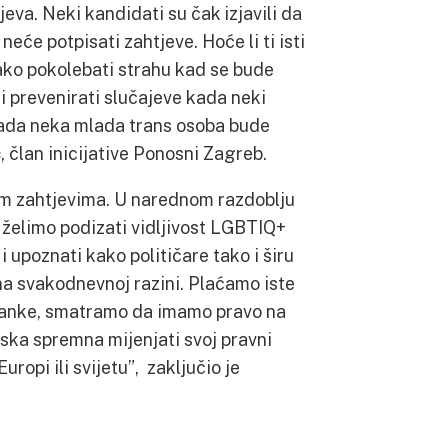
eva. Neki kandidati su čak izjavili da
 neće potpisati zahtjeve. Hoće li ti isti
 tako pokolebati strahu kad se bude
 i prevenirati slučajeve kada neki
i kada neka mlada trans osoba bude
ć
, član inicijative Ponosni Zagreb.
im zahtjevima. U narednom razdoblju
 želimo podizati vidljivost LGBTIQ+
i upoznati kako političare tako i širu
a svakodnevnoj razini. Plaćamo iste
rađanke, smatramo da imamo pravo na
ska spremna mijenjati svoj pravni
ropi ili svijetu”, zaključio je