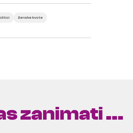
litici
ženske kvote
s zanimati ...