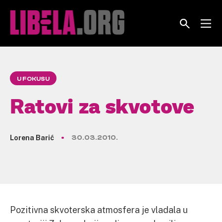
Skip
to
content
U FOKUSU
Ratovi za skvotove
Lorena Barić
30.03.2010.
Pozitivna skvoterska atmosfera je vladala u