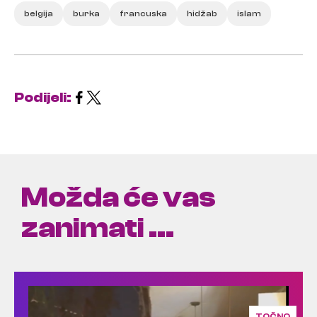
belgija
burka
francuska
hidžab
islam
Podijeli:
Možda će vas
zanimati ...
TOČNO