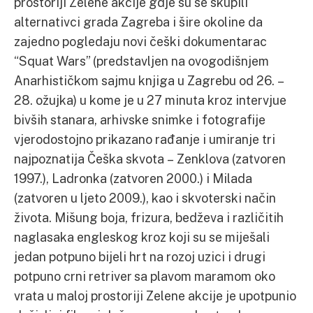
prostoriji Zelene akcije gdje su se skupili
alternativci grada Zagreba i šire okoline da
zajedno pogledaju novi češki dokumentarac
“Squat Wars” (predstavljen na ovogodišnjem
Anarhističkom sajmu knjiga u Zagrebu od 26. –
28. ožujka) u kome je u 27 minuta kroz intervjue
bivših stanara, arhivske snimke i fotografije
vjerodostojno prikazano rađanje i umiranje tri
najpoznatija Češka skvota – Zenklova (zatvoren
1997.), Ladronka (zatvoren 2000.) i Milada
(zatvoren u ljeto 2009.), kao i skvoterski način
života. Mišung boja, frizura, bedževa i različitih
naglasaka engleskog kroz koji su se miješali
jedan potpuno bijeli hrt na rozoj uzici i drugi
potpuno crni retriver sa plavom maramom oko
vrata u maloj prostoriji Zelene akcije je upotpunio