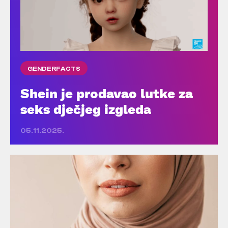
GENDERFACTS
Shein je prodavao lutke za
seks dječjeg izgleda
05.11.2025.