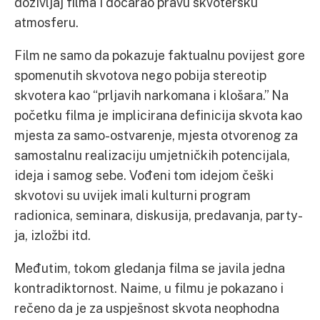
doživljaj filma i dočarao pravu skvotersku
atmosferu.
Film ne samo da pokazuje faktualnu povijest gore
spomenutih skvotova nego pobija stereotip
skvotera kao “prljavih narkomana i klošara.” Na
početku filma je implicirana definicija skvota kao
mjesta za samo-ostvarenje, mjesta otvorenog za
samostalnu realizaciju umjetničkih potencijala,
ideja i samog sebe. Vođeni tom idejom češki
skvotovi su uvijek imali kulturni program
radionica, seminara, diskusija, predavanja, party-
ja, izložbi itd.
Međutim, tokom gledanja filma se javila jedna
kontradiktornost. Naime, u filmu je pokazano i
rečeno da je za uspješnost skvota neophodna