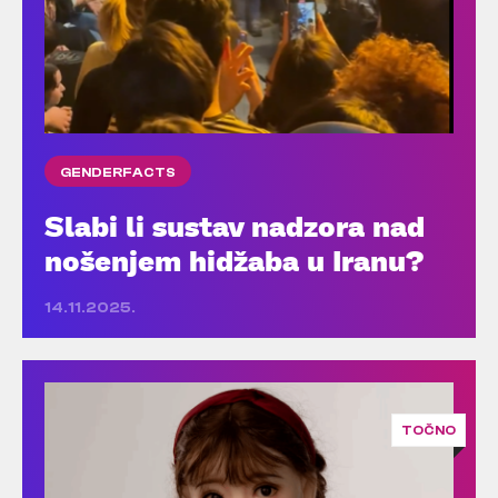
GENDERFACTS
Slabi li sustav nadzora nad
nošenjem hidžaba u Iranu?
14.11.2025.
TOČNO