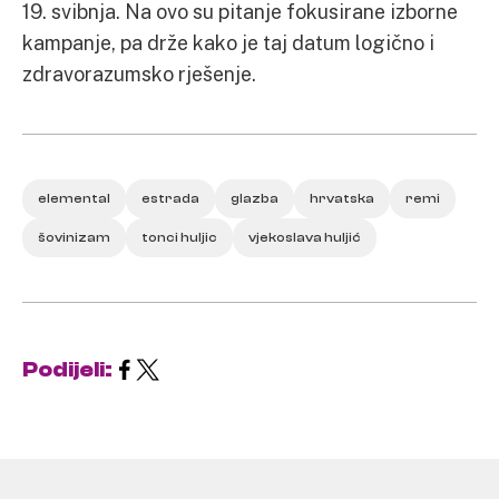
19. svibnja. Na ovo su pitanje fokusirane izborne
kampanje, pa drže kako je taj datum logično i
zdravorazumsko rješenje.
elemental
estrada
glazba
hrvatska
remi
šovinizam
tonci huljic
vjekoslava huljić
Podijeli: