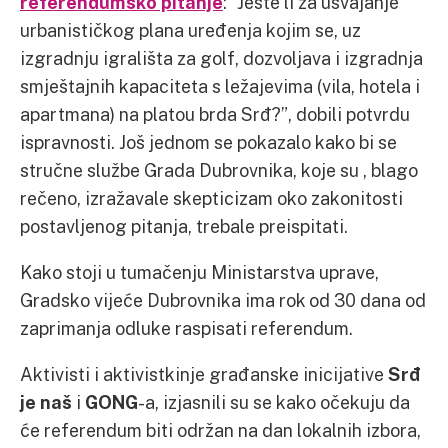
referendumsko pitanje
: “Jeste li za usvajanje
urbanističkog plana uređenja kojim se, uz
izgradnju igrališta za golf, dozvoljava i izgradnja
smještajnih kapaciteta s ležajevima (vila, hotela i
apartmana) na platou brda Srđ?”, dobili potvrdu
ispravnosti. Još jednom se pokazalo kako bi se
stručne službe Grada Dubrovnika, koje su , blago
rečeno, izražavale skepticizam oko zakonitosti
postavljenog pitanja, trebale preispitati.
Kako stoji u tumačenju Ministarstva uprave,
Gradsko vijeće Dubrovnika ima rok od 30 dana od
zaprimanja odluke raspisati referendum.
Aktivisti i aktivistkinje građanske inicijative
Srđ
je naš
i
GONG
-a, izjasnili su se kako očekuju da
će referendum biti održan na dan lokalnih izbora,