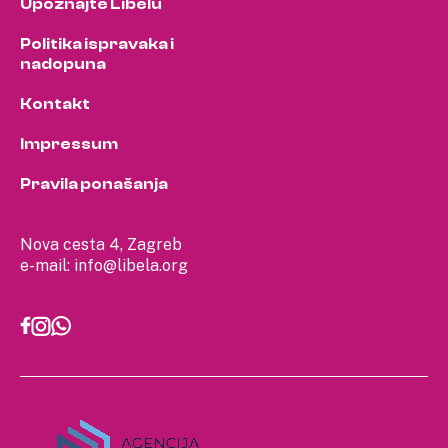
Upoznajte Libelu
Politika ispravaka i
nadopuna
Kontakt
Impressum
Pravila ponašanja
Nova cesta 4, Zagreb
e-mail:
info@libela.org