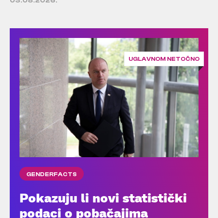
03.08.2026.
UGLAVNOM NETOČNO
GENDERFACTS
Pokazuju li novi statistički
podaci o pobačajima