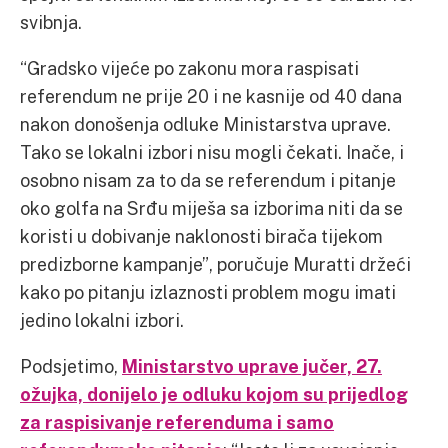
svibnja.
“Gradsko vijeće po zakonu mora raspisati
referendum ne prije 20 i ne kasnije od 40 dana
nakon donošenja odluke Ministarstva uprave.
Tako se lokalni izbori nisu mogli čekati. Inače, i
osobno nisam za to da se referendum i pitanje
oko golfa na Srđu miješa sa izborima niti da se
koristi u dobivanje naklonosti birača tijekom
predizborne kampanje”, poručuje Muratti držeći
kako po pitanju izlaznosti problem mogu imati
jedino lokalni izbori.
Podsjetimo,
Ministarstvo uprave jučer, 27.
ožujka, donijelo je odluku kojom su prijedlog
za raspisivanje referenduma i samo