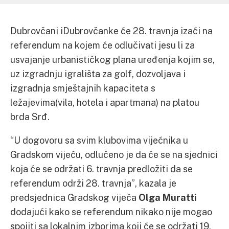
Dubrovčani iDubrovčanke će 28. travnja izaći na
referendum na kojem će odlučivati jesu li za
usvajanje urbanističkog plana uređenja kojim se,
uz izgradnju igrališta za golf, dozvoljava i
izgradnja smještajnih kapaciteta s
ležajevima(vila, hotela i apartmana) na platou
brda Srđ.
“U dogovoru sa svim klubovima vijećnika u
Gradskom vijeću, odlučeno je da će se na sjednici
koja će se održati 6. travnja predložiti da se
referendum održi 28. travnja”, kazala je
predsjednica Gradskog vijeća
Olga Muratti
dodajući kako se referendum nikako nije mogao
spojiti sa lokalnim izborima koji će se održati 19.