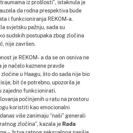
raumama iz prošlosti”, istaknula je
zauzela da rodna prespektiva bude
ata i funkcioniranja REKOM-a.
la svjetsku pažnju, sada su
iko sudskih postupaka zbog zločina
ć, nije završen.
ebnost je REKOM- a da se on osniva ne
da je načelo kaznene pravde
ločine u Haagu, što do sada nije bio
sije, bit će potrebno, upozorila je
 zajedno funkcionirati.
ilovanja počinjenih u ratu na prostoru
ogu koristiti kao emocionalni
anas više zanimaju “naši” generali
ratnog zločina”, kazala je
Rada
ene – žrtve ratnog seksualnog nasilja,