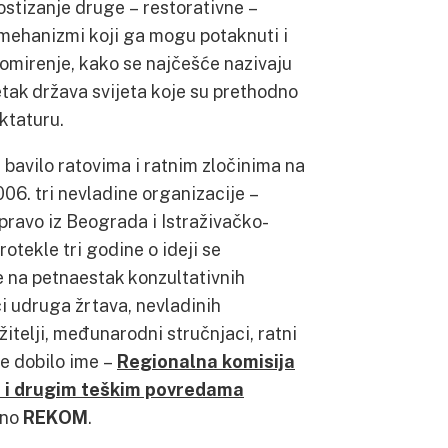
postizanje druge – restorativne –
 mehanizmi koji ga mogu potaknuti i
 pomirenje, kako se najčešće nazivaju
etak država svijeta koje su prethodno
iktaturu.
se bavilo ratovima i ratnim zločinima na
06. tri nevladine organizacije –
ravo iz Beograda i Istraživačko-
otekle tri godine o ideji se
e na petnaestak konzultativnih
i udruga žrtava, nevladinih
užitelji, međunarodni stručnjaci, ratni
je dobilo ime –
Regionalna komisija
ma i drugim teškim povredama
ćeno
REKOM
.