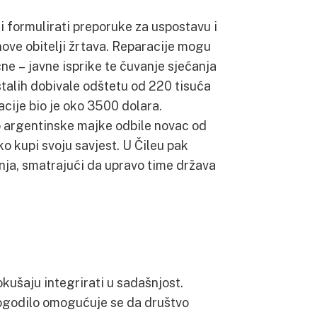
i formulirati preporuke za uspostavu i
nove obitelji žrtava. Reparacije mogu
čne – javne isprike te čuvanje sjećanja
estalih dobivale odštetu od 220 tisuća
acije bio je oko 3500 dolara.
ko argentinske majke odbile novac od
ko kupi svoju savjest. U Čileu pak
enja, smatrajući da upravo time država
okušaju integrirati u sadašnjost.
godilo omogućuje se da društvo