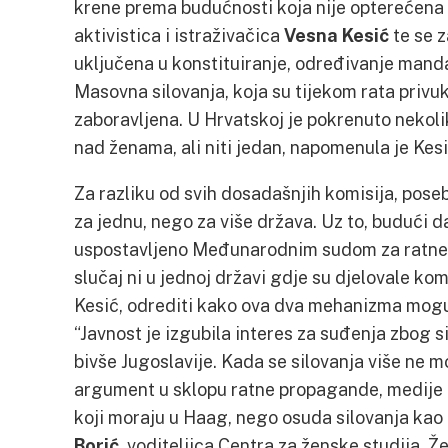
krene prema budućnosti koja nije opterećena t
aktivistica i istraživačica
Vesna Kesić
te se 
uključena u konstituiranje, određivanje mand
Masovna silovanja, koja su tijekom rata privuk
zaboravljena. U Hrvatskoj je pokrenuto nekol
nad ženama, ali niti jedan, napomenula je Kesi
Za razliku od svih dosadašnjih komisija, pos
za jednu, nego za više država. Uz to, budući 
uspostavljeno Međunarodnim sudom za ratne z
slučaj ni u jednoj državi gdje su djelovale komi
Kesić, odrediti kako ova dva mehanizma mogu
“Javnost je izgubila interes za suđenja zbog s
bivše Jugoslavije. Kada se silovanja više ne m
argument u sklopu ratne propagande, medije d
koji moraju u Haag, nego osuda silovanja kao 
Borić
, voditeljica Centra za ženske studija. Ž