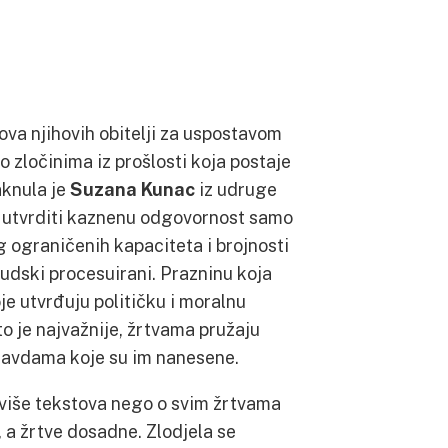
ova njihovih obitelji za uspostavom
 o zločinima iz prošlosti koja postaje
aknula je
Suzana Kunac
iz udruge
u utvrditi kaznenu odgovornost samo
g ograničenih kapaciteta i brojnosti
sudski procesuirani. Prazninu koja
je utvrđuju političku i moralnu
o je najvažnije, žrtvama pružaju
ravdama koje su im nanesene.
 više tekstova nego o svim žrtvama
, a žrtve dosadne. Zlodjela se