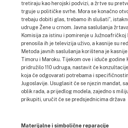
tretiraju kao herojski podvizi, a žrtve su pret
trguje u političke svrhe. Mora se konačno otvor
trebaju dobiti glas, trebamo ih slušati”, istakn
udruge Žene u crnom. Javna saslušanja žrtava, a
Komisija za istinu i pomirenje u Južnoafričkoj
prenosila ih je televizija uživo, a kasnije su r
Metoda javnih saslušanja korištena je kasnije
Timoru i Maroku. Tijekom ove i iduće godine 
pridružilo 110 udruga, nastavit će konzultacij
koja će odgovarati potrebama i specifičnosti
Jugoslavije. Usuglasit će se njezin mandat, s
oblik rada, a prijedlog modela, zajedno s mil
prikupiti, uručit će se predsjednicima država
Materijalne i simbolične reparacije