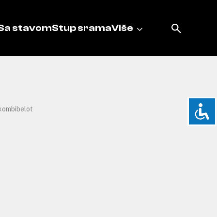
Sa stavom
Stup srama
Više
kombibelot