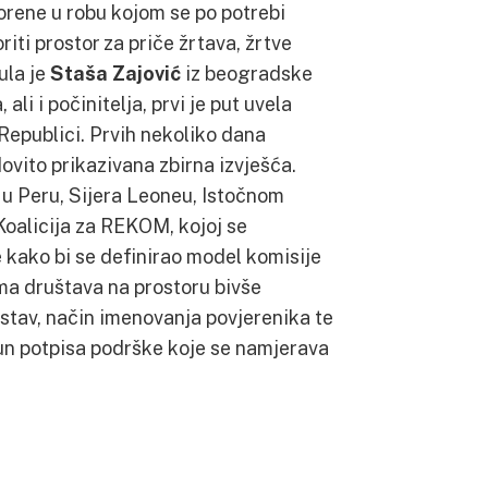
vorene u robu kojom se po potrebi
iti prostor za priče žrtava, žrtve
ula je
Staša Zajović
iz beogradske
li i počinitelja, prvi je put uvela
 Republici. Prvih nekoliko dana
edovito prikazivana zbirna izvješća.
 u Peru, Sijera Leoneu, Istočnom
Koalicija za REKOM, kojoj se
e kako bi se definirao model komisije
ma društava na prostoru bivše
astav, način imenovanja povjerenika te
ijun potpisa podrške koje se namjerava