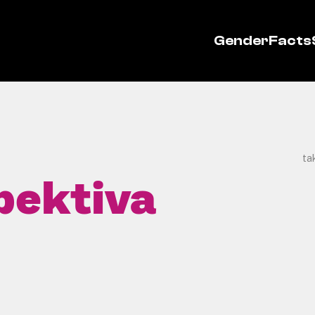
GenderFacts
ta
pektiva