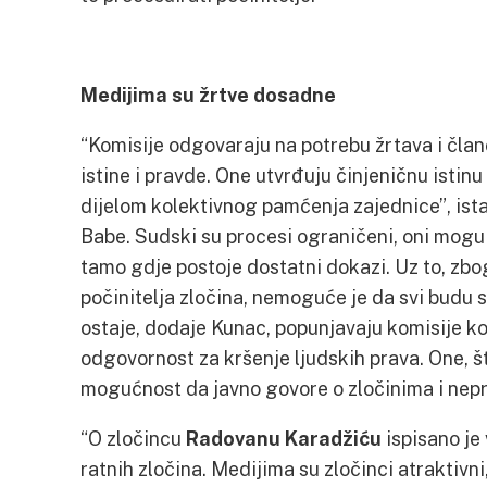
Medijima su žrtve dosadne
“Komisije odgovaraju na potrebu žrtava i član
istine i pravde. One utvrđuju činjeničnu istinu
dijelom kolektivnog pamćenja zajednice”, ist
Babe. Sudski su procesi ograničeni, oni mog
tamo gdje postoje dostatni dokazi. Uz to, zbo
počinitelja zločina, nemoguće je da svi budu 
ostaje, dodaje Kunac, popunjavaju komisije ko
odgovornost za kršenje ljudskih prava. One, št
mogućnost da javno govore o zločinima i nep
“O zločincu
Radovanu Karadžiću
ispisano je
ratnih zločina. Medijima su zločinci atraktivni