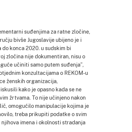
mentarni suđenjima za ratne zločine,
učju bivše Jugoslavije ubijeno je i
, a do konca 2020. u sudskim bi
oj zločina nije dokumentiran, nisu o
moguće učiniti samo putem suđenja”,
otjednim konzultacijama o REKOM-u
ce ženskih organizacija,
 iskusili kako je opasno kada se ne
hovim žrtvama. To nije učinjeno nakon
lič, omogućilo manipulacije kojima je
novilo, treba prikupiti podatke o svim
 njihova imena i okolnosti stradanja