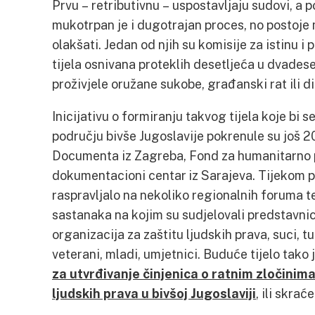
Prvu – retributivnu – uspostavljaju sudovi, a 
mukotrpan je i dugotrajan proces, no postoje
olakšati. Jedan od njih su komisije za istinu i
tijela osnivana proteklih desetljeća u dvades
proživjele oružane sukobe, građanski rat ili d
Inicijativu o formiranju takvog tijela koje bi 
području bivše Jugoslavije pokrenule su još 20
Documenta iz Zagreba, Fond za humanitarno p
dokumentacioni centar iz Sarajeva. Tijekom pr
raspravljalo na nekoliko regionalnih foruma t
sastanaka na kojim su sudjelovali predstavnic
organizacija za zaštitu ljudskih prava, suci, t
veterani, mladi, umjetnici. Buduće tijelo tako 
za utvrđivanje činjenica o ratnim zločini
ljudskih prava u bivšoj Jugoslaviji
, ili skra