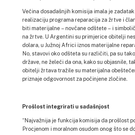
Većina dosadašnjih komisija imala je zadatak 
realizaciju programa reparacija za žrtve i čla
biti materijalne – novčane odštete – i simboli
na žrtve. U Argentini su primjerice obitelji n
dolara, u Južnoj Africi iznos materijalne repar
No, stavovi oko odšteta su različiti, pa su ta
države, ne želeći da ona, kako su objasnile, ta
obitelji žrtava tražile su materijalna obešteć
priznaje odgovornost za počinjene zločine.
Prošlost integrirati u sadašnjost
“Najvažnija je funkcija komisija da prošlost p
Procjenom i moralnom osudom onog što se do