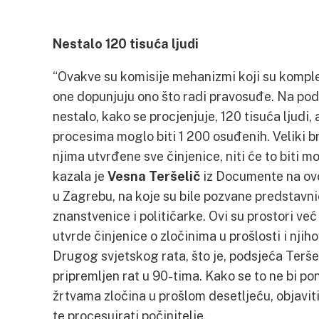
Nestalo 120 tisuća ljudi
“Ovakve su komisije mehanizmi koji su komple
one dopunjuju ono što radi pravosuđe. Na podr
nestalo, kako se procjenjuje, 120 tisuća ljudi
procesima moglo biti 1 200 osuđenih. Veliki br
njima utvrđene sve činjenice, niti će to biti 
kazala je
Vesna Teršelič
iz Documente na ov
u Zagrebu, na koje su bile pozvane predstavni
znanstvenice i političarke. Ovi su prostori već
utvrde činjenice o zločinima u prošlosti i nji
Drugog svjetskog rata, što je, podsjeća Terše
pripremljen rat u 90-tima. Kako se to ne bi po
žrtvama zločina u prošlom desetljeću, objaviti
te procesuirati počinitelje.