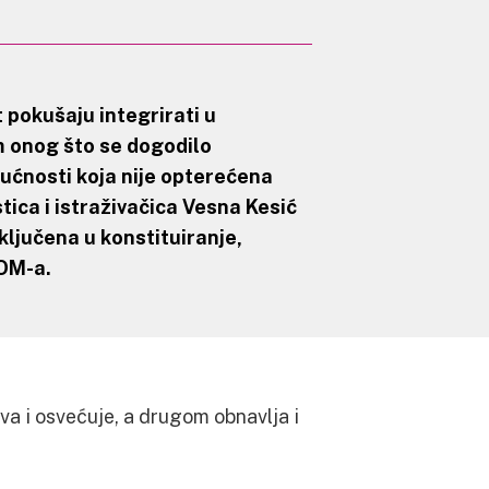
t pokušaju integrirati u
 onog što se dogodilo
ćnosti koja nije opterećena
tica i istraživačica
Vesna Kesić
ljučena u konstituiranje,
KOM-a.
va i osvećuje, a drugom obnavlja i