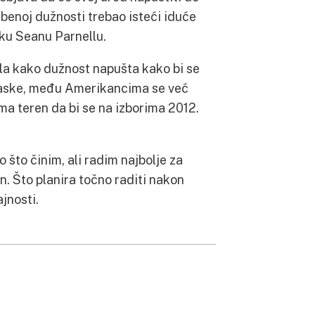
užbenoj dužnosti trebao isteći iduće
iku Seanu Parnellu.
la kako dužnost napušta kako bi se
Aljaske, među Amerikancima se već
ma teren da bi se na izborima 2012.
o što činim, ali radim najbolje za
n. Što planira točno raditi nakon
jnosti.