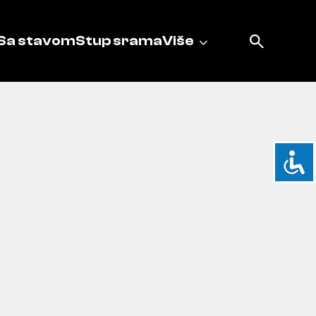
Sa stavom
Stup srama
Više