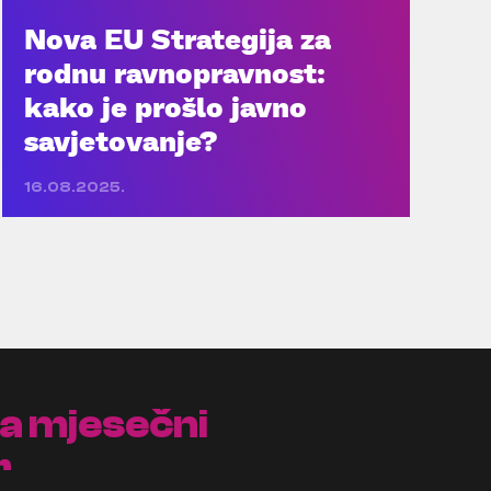
Nova EU Strategija za
rodnu ravnopravnost:
kako je prošlo javno
savjetovanje?
16.08.2025.
na mjesečni
r