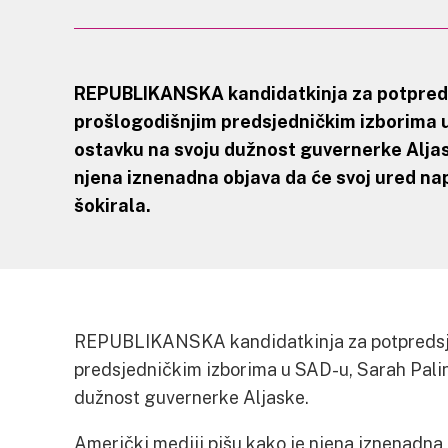
REPUBLIKANSKA kandidatkinja za potpred
prošlogodišnjim predsjedničkim izborima u
ostavku na svoju dužnost guvernerke Aljask
njena iznenadna objava da će svoj ured nap
šokirala.
REPUBLIKANSKA kandidatkinja za potpredsj
predsjedničkim izborima u SAD-u, Sarah Palin,
dužnost guvernerke Aljaske.
Američki mediji pišu kako je njena iznenadna 