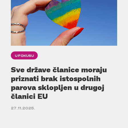
U FOKUSU
Sve države članice moraju
priznati brak istospolnih
parova sklopljen u drugoj
članici EU
27.11.2025.