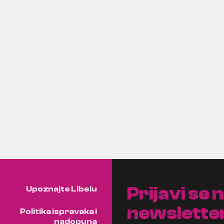
Prijavi se 
Upoznajte Libelu
newslette
Politika ispravaka i
nadopuna