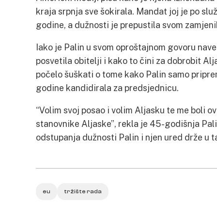
kraja srpnja sve šokirala. Mandat joj je po sl
godine, a dužnosti je prepustila svom zamjen
Iako je Palin u svom oproštajnom govoru nave
posvetila obitelji i kako to čini za dobrobit 
počelo šuškati o tome kako Palin samo pripre
godine kandidirala za predsjednicu.
“Volim svoj posao i volim Aljasku te me boli ov
stanovnike Aljaske”, rekla je 45-godišnja Pali
odstupanja dužnosti Palin i njen ured drže u ta
eu
tržište rada