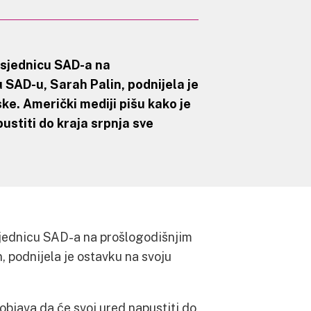
sjednicu SAD-a na
 SAD-u, Sarah Palin, podnijela je
e. Američki mediji pišu kako je
ustiti do kraja srpnja sve
ednicu SAD-a na prošlogodišnjim
 podnijela je ostavku na svoju
objava da će svoj ured napustiti do