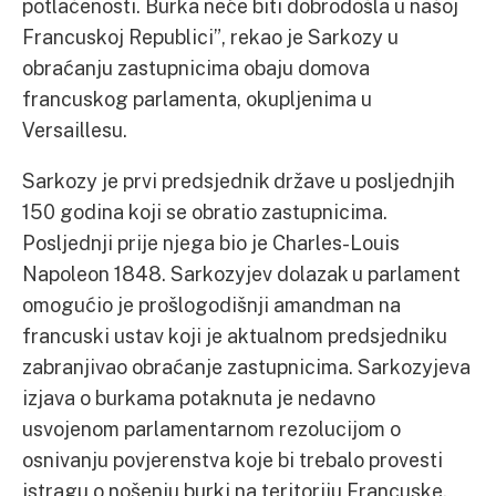
potlačenosti. Burka neće biti dobrodošla u našoj
Francuskoj Republici”, rekao je Sarkozy u
obraćanju zastupnicima obaju domova
francuskog parlamenta, okupljenima u
Versaillesu.
Sarkozy je prvi predsjednik države u posljednjih
150 godina koji se obratio zastupnicima.
Posljednji prije njega bio je Charles-Louis
Napoleon 1848. Sarkozyjev dolazak u parlament
omogućio je prošlogodišnji amandman na
francuski ustav koji je aktualnom predsjedniku
zabranjivao obraćanje zastupnicima. Sarkozyjeva
izjava o burkama potaknuta je nedavno
usvojenom parlamentarnom rezolucijom o
osnivanju povjerenstva koje bi trebalo provesti
istragu o nošenju burki na teritoriju Francuske.