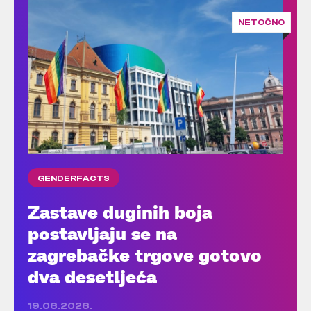
NETOČNO
GENDERFACTS
Zastave duginih boja
postavljaju se na
zagrebačke trgove gotovo
dva desetljeća
19.06.2026.