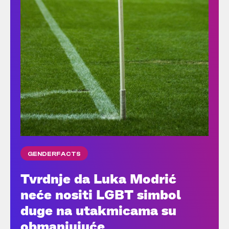
GENDERFACTS
Tvrdnje da Luka Modrić
neće nositi LGBT simbol
duge na utakmicama su
obmanjujuće