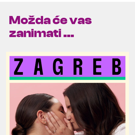
Možda će vas
zanimati ...