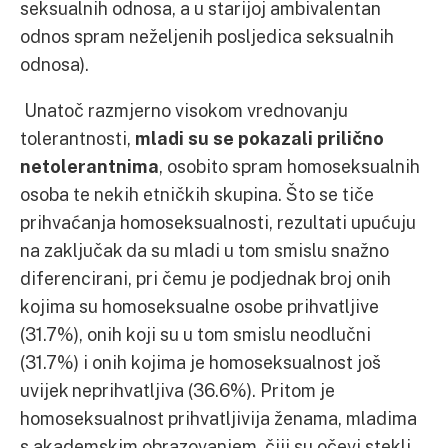
seksualnih odnosa, a u starijoj ambivalentan
odnos spram neželjenih posljedica seksualnih
odnosa).
Unatoč razmjerno visokom vrednovanju
tolerantnosti,
mladi su se pokazali prili
č
no
netolerantnima
, osobito spram homoseksualnih
osoba te nekih etničkih skupina. Što se tiče
prihvaćanja homoseksualnosti, rezultati upućuju
na zaključak da su mladi u tom smislu snažno
diferencirani, pri čemu je podjednak broj onih
kojima su homoseksualne osobe prihvatljive
(31.7%), onih koji su u tom smislu neodlučni
(31.7%) i onih kojima je homoseksualnost još
uvijek neprihvatljiva (36.6%). Pritom je
homoseksualnost prihvatljivija ženama, mladima
s akademskim obrazovanjem, čiji su očevi stekli