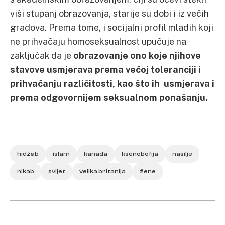
viši stupanj obrazovanja, starije su dobi i iz većih
gradova. Prema tome, i socijalni profil mladih koji
ne prihvaćaju homoseksualnost upućuje na
zaključak da je
obrazovanje ono koje njihove
stavove usmjerava prema ve
ć
oj toleranciji i
prihva
ć
anju razli
č
itosti, kao što ih usmjerava i
prema odgovornijem seksualnom ponašanju.
hidžab
islam
kanada
ksenobofija
nasilje
nikab
svijet
velika britanija
žene