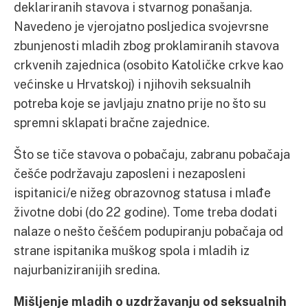
deklariranih stavova i stvarnog ponašanja.
Navedeno je vjerojatno posljedica svojevrsne
zbunjenosti mladih zbog proklamiranih stavova
crkvenih zajednica (osobito Katoličke crkve kao
većinske u Hrvatskoj) i njihovih seksualnih
potreba koje se javljaju znatno prije no što su
spremni sklapati bračne zajednice.
Što se tiče stavova o pobačaju, zabranu pobačaja
češće podržavaju zaposleni i nezaposleni
ispitanici/e nižeg obrazovnog statusa i mlađe
životne dobi (do 22 godine). Tome treba dodati
nalaze o nešto češćem podupiranju pobačaja od
strane ispitanika muškog spola i mladih iz
najurbaniziranijih sredina.
Mišljenje mladih o uzdržavanju od seksualnih