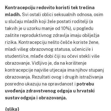
Kontracepciju redovito koristi tek tre
ć
ina
mladih.
Svi ostali oblici seksualnih odnosa, osim
u slučaju mladih koji žele postati roditelji (a
takvih je u uzorku manje od 10%), u pogledu
zaštite reproduktivnog zdravlja imaju obilježja
rizika. Kontracepciju nešto češće koriste žene,
mladi višeg obrazovnog statusa, učenici/e i
studenti/ce, mlađe dobi čiji su očevi stekli više
obrazovanje. Vidljivo je, da na korištenje
kontracepcije najviše utjecaja ima njihov stupanj
obrazovanja. Rezultati ovog i drugih istraživanja
posredno ukazuju na
opravdanost i
potrebu
uvo
đ
enja zdravstvenog odgoja u hrvatski
sustav odgoja i obrazovanja.
{slika}