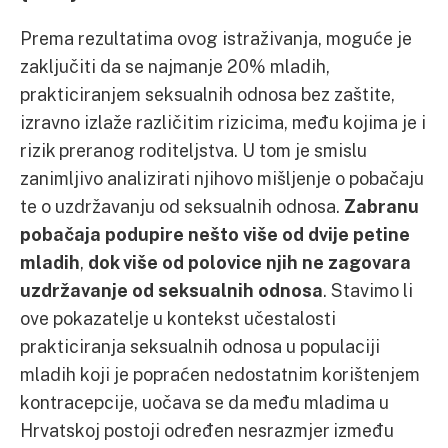
Prema rezultatima ovog istraživanja, moguće je
zaključiti da se najmanje 20% mladih,
prakticiranjem seksualnih odnosa bez zaštite,
izravno izlaže različitim rizicima, među kojima je i
rizik preranog roditeljstva. U tom je smislu
zanimljivo analizirati njihovo mišljenje o pobačaju
te o uzdržavanju od seksualnih odnosa.
Zabranu
poba
č
aja podupire nešto više od dvije petine
mladih
,
dok više od polovice njih ne zagovara
uzdržavanje od seksualnih odnosa
. Stavimo li
ove pokazatelje u kontekst učestalosti
prakticiranja seksualnih odnosa u populaciji
mladih koji je popraćen nedostatnim korištenjem
kontracepcije, uočava se da među mladima u
Hrvatskoj postoji određen nesrazmjer između