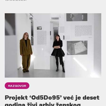
RAZGOVOR
Projekt ‘Od5Do95’ već je deset
godina živi arhiv ženskog