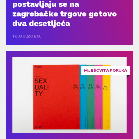
postavljaju se na
zagrebačke trgove gotovo
dva desetljeća
19.06.2026.
MJEŠOVITA PORUKA