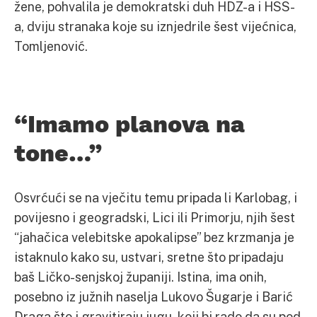
žene, pohvalila je demokratski duh HDZ-a i HSS-
a, dviju stranaka koje su iznjedrile šest vijećnica,
Tomljenović.
“Imamo planova na
tone…”
Osvrćući se na vječitu temu pripada li Karlobag, i
povijesno i geogradski, Lici ili Primorju, njih šest
“jahačica velebitske apokalipse” bez krzmanja je
istaknulo kako su, ustvari, sretne što pripadaju
baš Ličko-senjskoj županiji. Istina, ima onih,
posebno iz južnih naselja Lukovo Šugarje i Barić
Draga što i gravitiraju jugu, koji bi rado da su pod