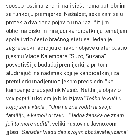
sposobnostima, znanjima i vještinama potrebnim
za funkciju premijerke. Nažalost, seksizam se u
protekla dva dana pojavio u najrazličitijim
oblicima diskriminirajući kandidatkinju temeljem
spola i vrlo često bračnog statusa. Jedan je
zagrebački radio jutro nakon objave u eter pustio
pjesmu Vlade Kalembera “Suzo, Suzana”
posvetivši je budućoj premijerki, a pritom
aludirajući na nadimak koji je kandidatkinji za
premijerku nadjenuo tijekom predsjedničke
kampanje predsjednik Mesić. Net.hr je objavio
vox populi
u kojem je bilo izjava “
Teško je kući u
kojoj žena vlada
“, “
Ona ne zna voditi ni svoju
familiju, a kamoli državu
“, “
Jedna ženska ne znam
jeli to more voditi
“, veliki naslov na Javno.com
glasi “
Sanader Vladu dao svojim obožavateljicama
”