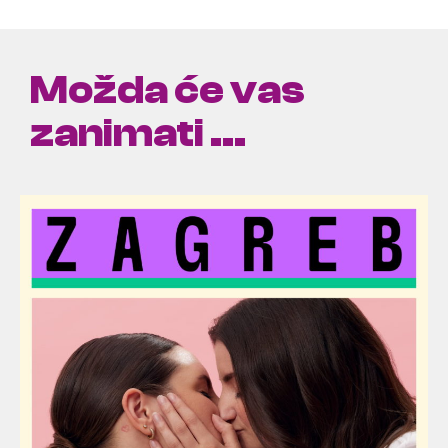
Možda će vas
zanimati ...