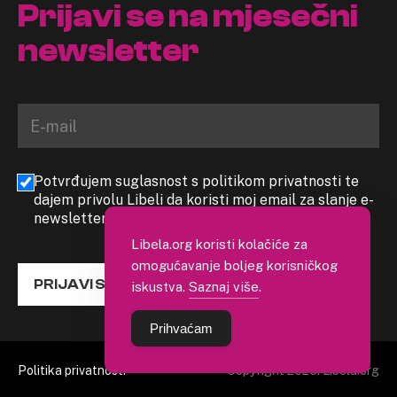
Prijavi se na mjesečni
newsletter
Potvrđujem suglasnost s politikom privatnosti te
dajem privolu Libeli da koristi moj email za slanje e-
newslettera
Libela.org koristi kolačiće za
omogućavanje boljeg korisničkog
PRIJAVI SE
iskustva.
Saznaj više
.
Prihvaćam
Politika privatnosti
Copyright 2026. Libela.org