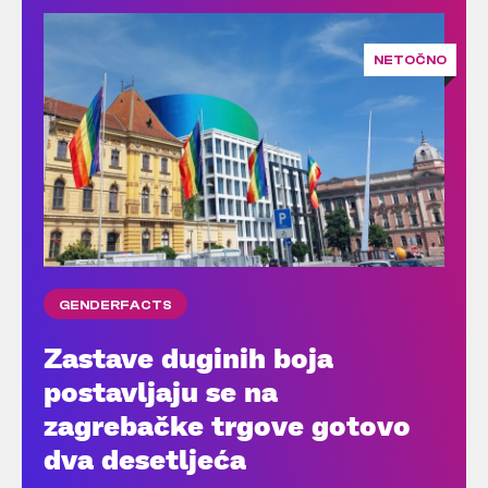
NETOČNO
GENDERFACTS
Zastave duginih boja
postavljaju se na
zagrebačke trgove gotovo
dva desetljeća