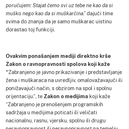
poručujem: Stajat ćemo svi uz tebe ne kao da si
muško nego kao da si muškarčina
.” dajući time
svima do znanja da je samo muškarac uistinu
dorastao toj funkciji.
Ovakvim ponašanjem
mediji direktno krše
Zakon o ravnopravnosti spolova
koji kaže
“
Zabranjeno je javno prikazivanje i predstavljanje
žena i muškaraca na uvredljiv, omalovažavajući ili
ponižavajući način, s obzirom na spol i spolnu
orijentaciju.”, te
Zakon o medijima
koji kaže
“Zabranjeno je prenošenjem programskih
sadržaja u medijima poticati ili veličati
nacionalnu, rasnu, vjersku, spolnu ili drugu
neravnopravnost ili neravnopravnost na temelju