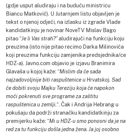
(gdje usput aludiraju i na buduću ministricu
Biancu Matković). U Jutarnjem listu objavljen je
tekst o njenoj odjeći, na izlasku iz zgrade Vlade
kandidatkinju je novinar NoveTV Mislav Bago
pitao “
Je li Vas strah?
” aludirajući na funkciju koju
preuzima (isto nije pitao recimo Darka Milinovića
koji preuzima funkciju zamjenika predsjednika/ce
HDZ-a). Javno.com objavio je izjavu Branimira
Glavaša u kojoj kaže: “
Mislim da će sada
najzadovoljnije biti raspuštenice u Hrvatskoj. Sad
će dobiti svoju Majku Tereziju koja će napokon
moći pokrenuti sve programe za zaštitu
raspuštenica u zemlji.
“. Čak i Andrija Hebrang u
pokušaju da podrži stranačku kandidatkinju za
premijerku kaže: “
Mi u HDZ-u smo ponosni da je na
red za tu funkciju došla jedna žena. Ja joj osobno