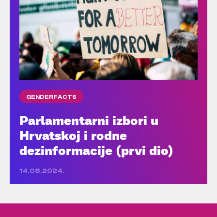
GENDERFACTS
Parlamentarni izbori u
Hrvatskoj i rodne
dezinformacije (prvi dio)
14.08.2024.