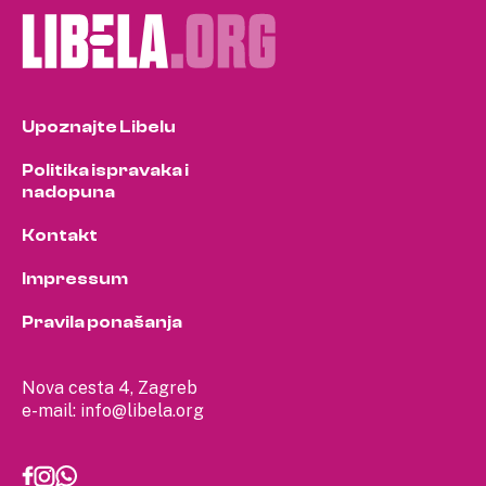
Upoznajte Libelu
Politika ispravaka i
nadopuna
Kontakt
Impressum
Pravila ponašanja
Nova cesta 4, Zagreb
e-mail:
info@libela.org