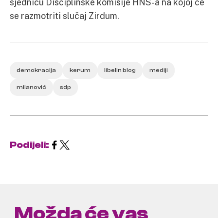
sjednicu Disciplinske komisije HNS-a na kojoj će
se razmotriti slučaj Zirdum.
demokracija
kerum
libelin blog
mediji
milanović
sdp
Podijeli:
Možda će vas