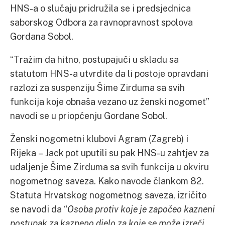
HNS-a o slučaju pridružila se i predsjednica
saborskog Odbora za ravnopravnost spolova
Gordana Sobol.
“Tražim da hitno, postupajući u skladu sa
statutom HNS-a utvrdite da li postoje opravdani
razlozi za suspenziju Šime Zirduma sa svih
funkcija koje obnaša vezano uz ženski nogomet”
navodi se u priopćenju Gordane Sobol.
Ženski nogometni klubovi Agram (Zagreb) i
Rijeka – Jack pot uputili su pak HNS-u zahtjev za
udaljenje Šime Zirduma sa svih funkcija u okviru
nogometnog saveza. Kako navode člankom 82.
Statuta Hrvatskog nogometnog saveza, izričito
se navodi da “
Osoba protiv koje je započeo kazneni
postupak za kazneno djelo za koje se može izreći