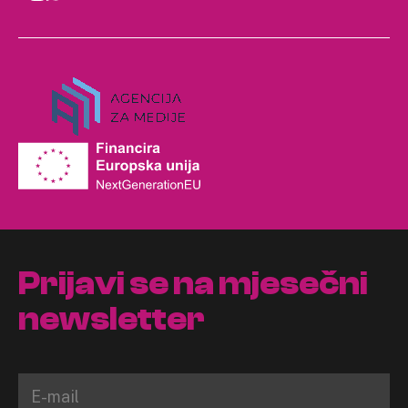
Prijavi se na mjesečni
newsletter