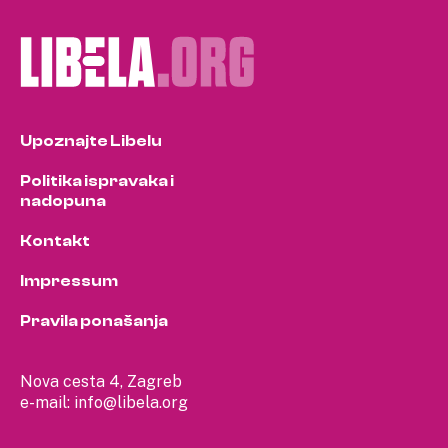
Upoznajte Libelu
Politika ispravaka i
nadopuna
Kontakt
Impressum
Pravila ponašanja
Nova cesta 4, Zagreb
e-mail:
info@libela.org