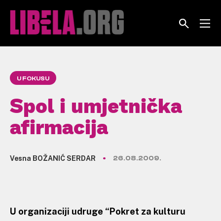
Skip
to
content
U FOKUSU
Spol i umjetnička
afirmacija
Vesna BOŽANIĆ SERDAR
26.08.2009.
U organizaciji udruge “Pokret za kulturu