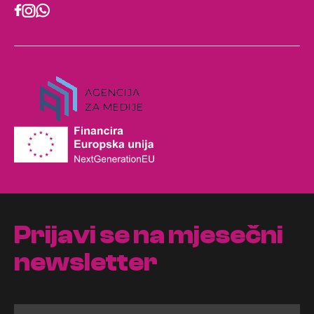
Prijavi se na mjesečni
newsletter