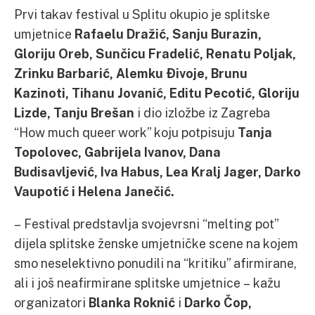
Prvi takav festival u Splitu okupio je splitske
umjetnice
Rafaelu Dražić, Sanju Burazin,
Gloriju Oreb, Sunčicu Fradelić, Renatu Poljak,
Zrinku Barbarić, Alemku Đivoje, Brunu
Kazinoti, Tihanu Jovanić, Editu Pecotić, Gloriju
Lizde, Tanju Brešan
i dio izložbe iz Zagreba
“How much queer work” koju potpisuju
Tanja
Topolovec, Gabrijela Ivanov, Dana
Budisavljević, Iva Habus, Lea Kralj Jager, Darko
Vaupotić i Helena Janečić.
– Festival predstavlja svojevrsni “melting pot”
dijela splitske ženske umjetničke scene na kojem
smo neselektivno ponudili na “kritiku” afirmirane,
ali i još neafirmirane splitske umjetnice – kažu
organizatori
Blanka Roknić
i
Darko Čop,