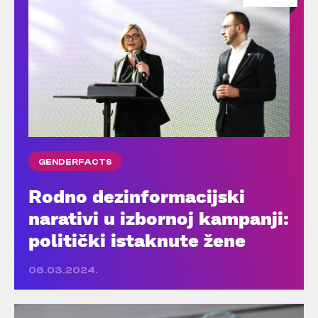
GENDERFACTS
Rodno dezinformacijski
narativi u izbornoj kampanji:
politički istaknute žene
06.03.2024.