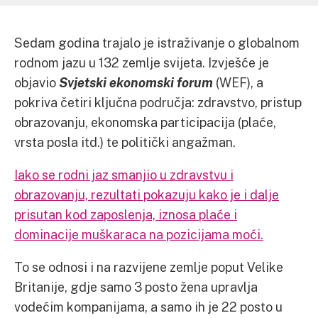
Sedam godina trajalo je istraživanje o globalnom
rodnom jazu u 132 zemlje svijeta. Izvješće je
objavio
Svjetski ekonomski forum
(WEF), a
pokriva četiri ključna područja: zdravstvo, pristup
obrazovanju, ekonomska participacija (plaće,
vrsta posla itd.) te politički angažman.
Iako se rodni jaz smanjio u zdravstvu i
obrazovanju, rezultati pokazuju kako je i dalje
prisutan kod zaposlenja, iznosa plaće i
dominacije muškaraca na pozicijama moći.
To se odnosi i na razvijene zemlje poput Velike
Britanije, gdje samo 3 posto žena upravlja
vodećim kompanijama, a samo ih je 22 posto u