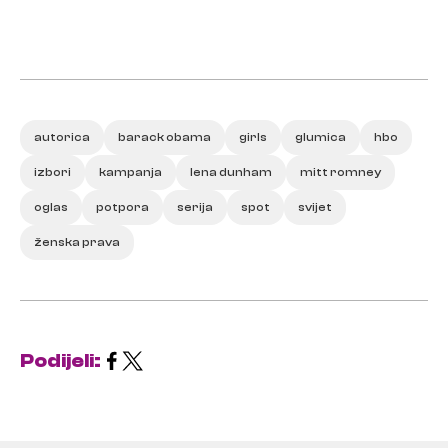
autorica
barack obama
girls
glumica
hbo
izbori
kampanja
lena dunham
mitt romney
oglas
potpora
serija
spot
svijet
ženska prava
Podijeli: