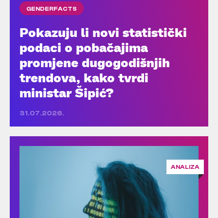
GENDERFACTS
Pokazuju li novi statistički
podaci o pobačajima
promjene dugogodišnjih
trendova, kako tvrdi
ministar Šipić?
31.07.2026.
ANALIZA