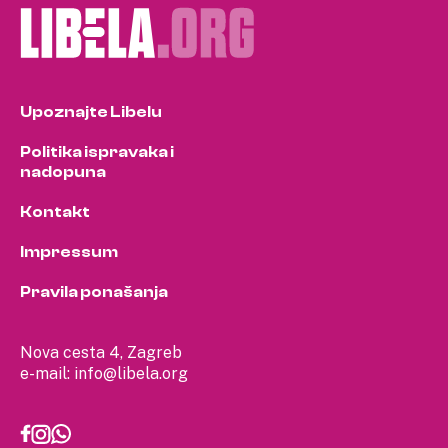
Upoznajte Libelu
Politika ispravaka i
nadopuna
Kontakt
Impressum
Pravila ponašanja
Nova cesta 4, Zagreb
e-mail:
info@libela.org