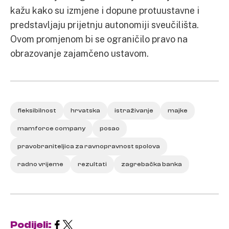
kažu kako su izmjene i dopune protuustavne i
predstavljaju prijetnju autonomiji sveučilišta.
Ovom promjenom bi se ograničilo pravo na
obrazovanje zajamčeno ustavom.
fleksibilnost
hrvatska
istraživanje
majke
mamforce company
posao
pravobraniteljica za ravnopravnost spolova
radno vrijeme
rezultati
zagrebačka banka
Podijeli: