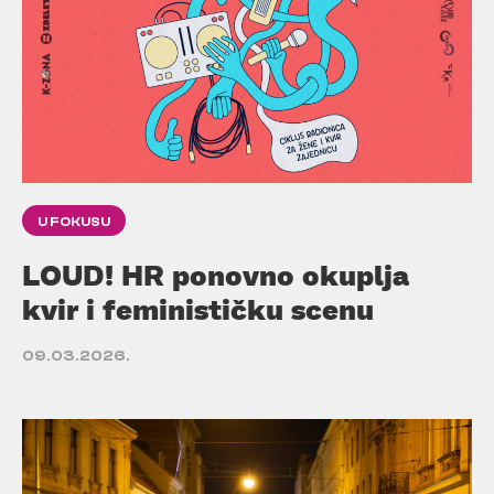
U FOKUSU
LOUD! HR ponovno okuplja
kvir i feminističku scenu
09.03.2026.