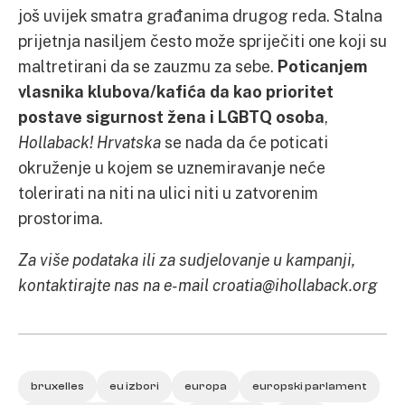
još uvijek smatra građanima drugog reda. Stalna
prijetnja nasiljem često može spriječiti one koji su
maltretirani da se zauzmu za sebe.
Poticanjem
vlasnika klubova/kafića da kao prioritet
postave sigurnost žena i LGBTQ osoba
,
Hollaback! Hrvatska
se nada da će poticati
okruženje u kojem se uznemiravanje neće
tolerirati na niti na ulici niti u zatvorenim
prostorima.
Za više podataka ili za sudjelovanje u kampanji,
kontaktirajte nas na e-mail croatia@ihollaback.org
bruxelles
eu izbori
europa
europski parlament