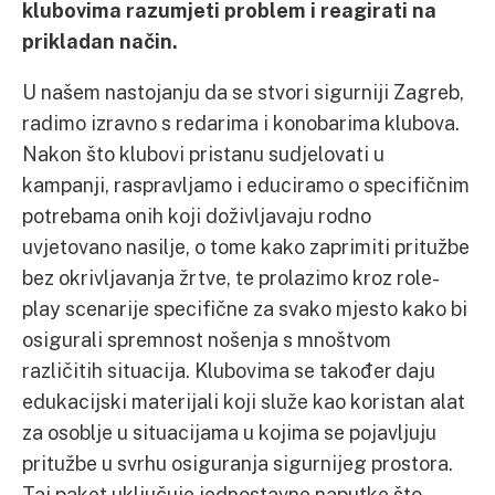
klubovima razumjeti problem i reagirati na
prikladan način.
U našem nastojanju da se stvori sigurniji Zagreb,
radimo izravno s redarima i konobarima klubova.
Nakon što klubovi pristanu sudjelovati u
kampanji, raspravljamo i educiramo o specifičnim
potrebama onih koji doživljavaju rodno
uvjetovano nasilje, o tome kako zaprimiti pritužbe
bez okrivljavanja žrtve, te prolazimo kroz role-
play scenarije specifične za svako mjesto kako bi
osigurali spremnost nošenja s mnoštvom
različitih situacija. Klubovima se također daju
edukacijski materijali koji služe kao koristan alat
za osoblje u situacijama u kojima se pojavljuju
pritužbe u svrhu osiguranja sigurnijeg prostora.
Taj paket uključuje jednostavne naputke što