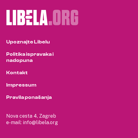
Upoznajte Libelu
Politika ispravaka i
nadopuna
Kontakt
Impressum
Pravila ponašanja
Nova cesta 4, Zagreb
e-mail:
info@libela.org