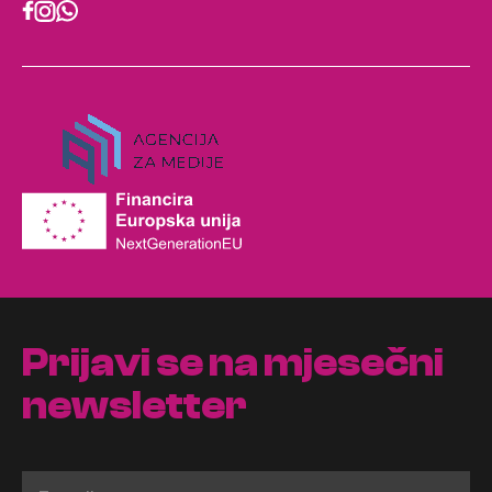
Prijavi se na mjesečni
newsletter