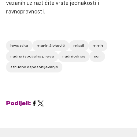
vezanih uz različite vrste jednakosti i
ravnopravnosti.
hrvatska
marin živković
mladi
mmh
radna i socijalna prava
radni odnos
sor
stručno osposobljavanje
Podijeli: