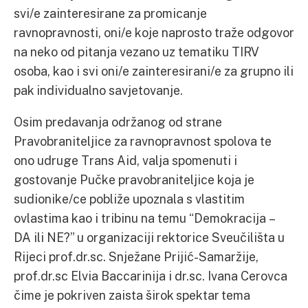
svi/e zainteresirane za promicanje
ravnopravnosti, oni/e koje naprosto traže odgovor
na neko od pitanja vezano uz tematiku TIRV
osoba, kao i svi oni/e zainteresirani/e za grupno ili
pak individualno savjetovanje.
Osim predavanja održanog od strane
Pravobraniteljice za ravnopravnost spolova te
ono udruge Trans Aid, valja spomenuti i
gostovanje Pučke pravobraniteljice koja je
sudionike/ce pobliže upoznala s vlastitim
ovlastima kao i tribinu na temu “Demokracija –
DA ili NE?” u organizaciji rektorice Sveučilišta u
Rijeci prof.dr.sc. Snježane Prijić-Samaržije,
prof.dr.sc Elvia Baccarinija i dr.sc. Ivana Cerovca
čime je pokriven zaista širok spektar tema