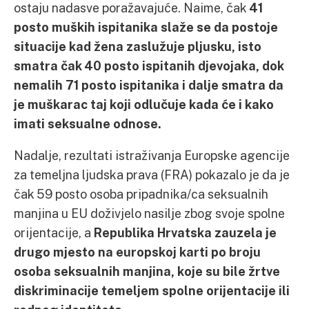
ostaju nadasve poražavajuće. Naime, čak
41
posto muških ispitanika slaže se da postoje
situacije kad žena zaslužuje pljusku, isto
smatra čak 40 posto ispitanih djevojaka, dok
nemalih 71 posto ispitanika i dalje smatra da
je muškarac taj koji odlučuje kada će i kako
imati seksualne odnose.
Nadalje, rezultati istraživanja Europske agencije
za temeljna ljudska prava (FRA) pokazalo je da je
čak 59 posto osoba pripadnika/ca seksualnih
manjina u EU doživjelo nasilje zbog svoje spolne
orijentacije, a
Republika Hrvatska zauzela je
drugo mjesto na europskoj karti po broju
osoba seksualnih manjina, koje su bile žrtve
diskriminacije temeljem spolne orijentacije ili