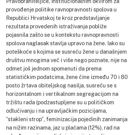
Pravobraniteljice, institucionalnim okvirom za
provođenje politike ravnopravnosti spolova u
Republici Hrvatskoj te kroz predstavljanje
rezultata provedenih istraživanja pobliže
pojasnila zašto se u kontekstu ravnopravnosti
spolova naglasak stavlja upravo na žene. Iako su
poteškoće s kojima se susreću žene u današnjem
društvu mnogima već i više nego poznate, nije na
odmet još jednom spomenuti da prema
statističkim podatcima, žene čine između 70 i 80
posto žrtava obiteljskog nasilja, susreću se s
horizontalnom i vertikalnom segregacijom na
tržištu rada (podzastupljene su u političkom
odlučivanju i na upravljačkim pozicijama,
“stakleni strop”, feminizacija pojedinih zanimanja
na nižim razinama, jaz u plaćama (12%), rad na