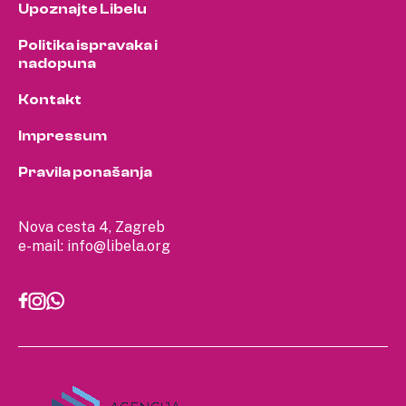
Upoznajte Libelu
Politika ispravaka i
nadopuna
Kontakt
Impressum
Pravila ponašanja
Nova cesta 4, Zagreb
e-mail:
info@libela.org