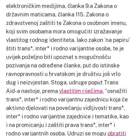
elektroničkim medijima, članka 9.a Zakona o
državnim maticama, članka 115. Zakona o
zdravstvenoj zaštiti te Zakona o osobnom imenu,
koji svim osobama mora omogućiti izražavanje
vlastitog rodnog identiteta. Iako zakon ‘na papiru’
štiti trans*, inter* i rodno varijantne osobe, te je
uvijek poželjno biti upoznat s mogućnošću
pozivanja na određene članke, put do istinske
ravnopravnosti u hrvatskom je društvu još vrlo
dug i neizvjestan. Stoga, udruge poput Trans
Aid-a nastoje, prema
vlastitim riječima
, “osnažiti
trans*, inter* i rodno varijantnu zajednicu koja će
aktivno djelovati na povećanju vidljivosti trans*,
inter* i rodno varijantne zajednice i tematike, kao
i na promicanju i zaštiti prava trans*, inter* i
rodno varijantnih osoba. Udruzi se mogu
obratiti