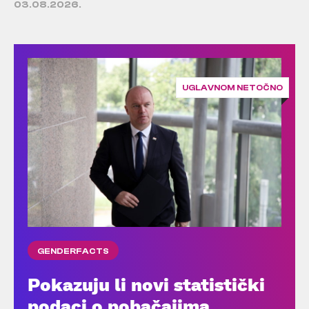
03.08.2026.
UGLAVNOM NETOČNO
GENDERFACTS
Pokazuju li novi statistički
podaci o pobačajima