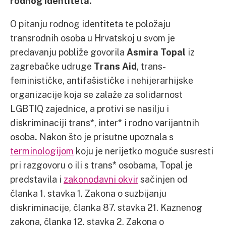
rodnog identiteta.
O pitanju rodnog identiteta te položaju
transrodnih osoba u Hrvatskoj u svom je
predavanju pobliže govorila
Asmira Topal
iz
zagrebačke udruge
Trans Aid
, trans-
feminističke, antifašističke i nehijerarhijske
organizacije koja se zalaže za solidarnost
LGBTIQ zajednice, a protivi se nasilju i
diskriminaciji trans*, inter* i rodno varijantnih
osoba
.
Nakon što je prisutne upoznala s
terminologijom
koju je nerijetko moguće susresti
pri razgovoru o ili s trans* osobama, Topal je
predstavila i
zakonodavni okvir
sačinjen od
članka 1. stavka 1. Zakona o suzbijanju
diskriminacije, članka 87. stavka 21. Kaznenog
zakona, članka 12. stavka 2. Zakona o