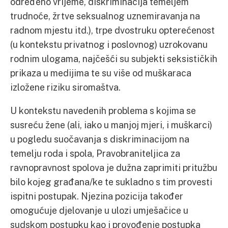
određeno vrijeme, diskriminacija temeljem
trudnoće, žrtve seksualnog uznemiravanja na
radnom mjestu itd.), trpe dvostruku opterećenost
(u kontekstu privatnog i poslovnog) uzrokovanu
rodnim ulogama, najčešći su subjekti seksističkih
prikaza u medijima te su više od muškaraca
izložene riziku siromaštva.
U kontekstu navedenih problema s kojima se
susreću žene (ali, iako u manjoj mjeri, i muškarci)
u pogledu suočavanja s diskriminacijom na
temelju roda i spola, Pravobraniteljica za
ravnopravnost spolova je dužna zaprimiti pritužbu
bilo kojeg građana/ke te sukladno s tim provesti
ispitni postupak. Njezina pozicija također
omogućuje djelovanje u ulozi umješačice u
sudskom postupku kao i provođenje postupka