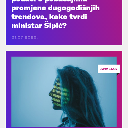
promjene dugogodišnjih
trendova, kako tvrdi
ministar Šipić?
31.07.2026.
ANALIZA