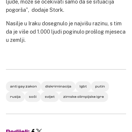
ljude, može se očekivati samo da se situacija
pogorša”, dodaje Stork.
Nasilje u Iraku dosegnulo je najvišu razinu, s tim
da je više od 1.000 ljudi poginulo prošlog mjeseca
u zemlji.
anti gay zakon
diskriminacija
lgbt
putin
rusija
soči
svijet
zimske olimpijske igre
Podijeli: