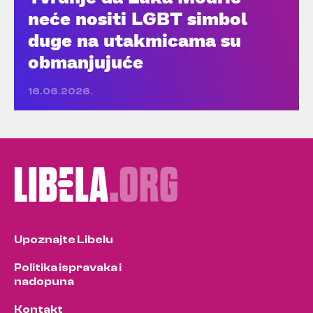
neće nositi LGBT simbol
duge na utakmicama su
obmanjujuće
16.06.2026.
Upoznajte Libelu
Politika ispravaka i
nadopuna
Kontakt