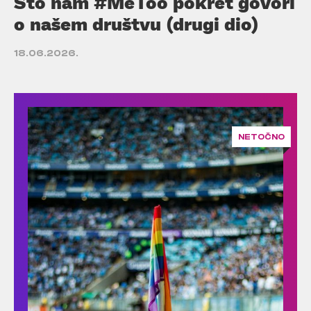
Što nam #MeToo pokret govori
o našem društvu (drugi dio)
18.06.2026.
NETOČNO