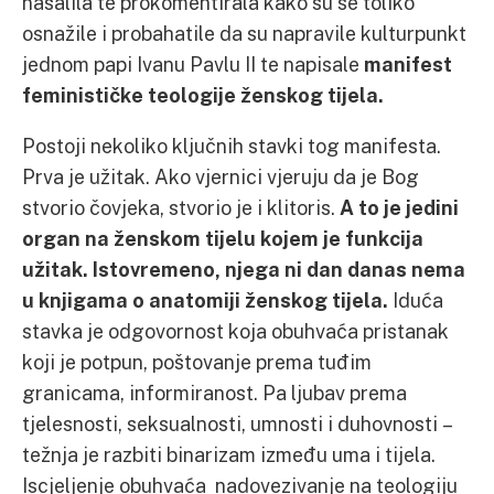
našalila te prokomentirala kako su se toliko
osnažile i probahatile da su napravile kulturpunkt
jednom papi Ivanu Pavlu II te napisale
manifest
feminističke teologije ženskog tijela.
Postoji nekoliko ključnih stavki tog manifesta.
Prva je užitak. Ako vjernici vjeruju da je Bog
stvorio čovjeka, stvorio je i klitoris.
A to je jedini
organ na ženskom tijelu kojem je funkcija
užitak. Istovremeno, njega ni dan danas nema
u knjigama o anatomiji ženskog tijela.
Iduća
stavka je odgovornost koja obuhvaća pristanak
koji je potpun, poštovanje prema tuđim
granicama, informiranost. Pa ljubav prema
tjelesnosti, seksualnosti, umnosti i duhovnosti –
težnja je razbiti binarizam između uma i tijela.
Iscjeljenje obuhvaća nadovezivanje na teologiju