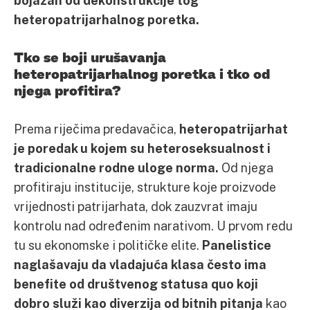
heteropatrijarhalnog poretka.
Tko se boji urušavanja
heteropatrijarhalnog poretka i tko od
njega profitira?
Prema riječima predavačica,
heteropatrijarhat
je poredak u kojem su heteroseksualnost i
tradicionalne rodne uloge norma.
Od njega
profitiraju institucije, strukture koje proizvode
vrijednosti patrijarhata, dok zauzvrat imaju
kontrolu nad određenim narativom. U prvom redu
tu su ekonomske i političke elite.
Panelistice
naglašavaju da vladajuća klasa često ima
benefite od društvenog statusa quo koji
dobro služi kao diverzija od bitnih pitanja
kao