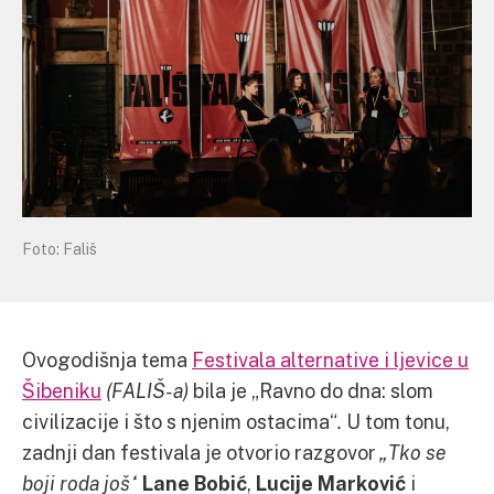
Foto: Fališ
Ovogodišnja tema
Festivala alternative i ljevice u
Šibeniku
(FALIŠ-a)
bila je „Ravno do dna: slom
civilizacije i što s njenim ostacima“
.
U tom tonu,
zadnji dan festivala je otvorio razgovor
„Tko se
boji roda još“
Lane Bobić
,
Lucije Marković
i