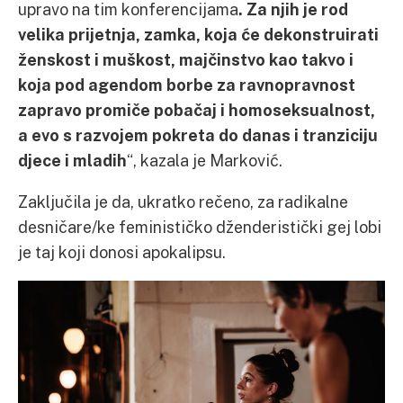
upravo na tim konferencijama
. Za njih je rod
velika prijetnja, zamka, koja će dekonstruirati
ženskost i muškost, majčinstvo kao takvo i
koja pod agendom borbe za ravnopravnost
zapravo promiče pobačaj i homoseksualnost,
a evo s razvojem pokreta do danas i tranziciju
djece i mladih
“, kazala je Marković.
Zaključila je da, ukratko rečeno, za radikalne
desničare/ke feminističko dženderistički gej lobi
je taj koji donosi apokalipsu.