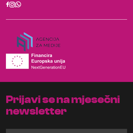
Prijavi se na mjesečni
newsletter