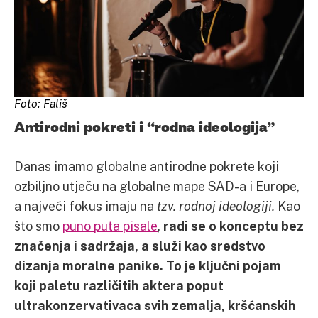
Foto: Fališ
Antirodni pokreti i “rodna ideologija”
Danas imamo globalne antirodne pokrete koji
ozbiljno utječu na globalne mape SAD-a i Europe,
a najveći fokus imaju na
tzv. rodnoj ideologiji.
Kao
što smo
puno puta pisale
,
radi se o konceptu bez
značenja i sadržaja, a služi kao sredstvo
dizanja moralne panike.
To je ključni pojam
koji paletu različitih aktera poput
ultrakonzervativaca svih zemalja, kršćanskih