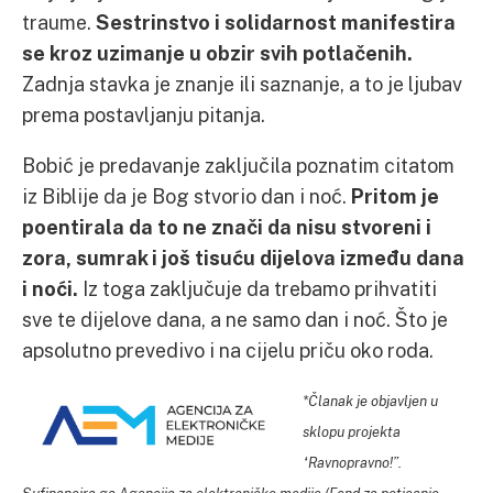
traume.
Sestrinstvo i solidarnost manifestira
se kroz uzimanje u obzir svih potlačenih.
Zadnja stavka je znanje ili saznanje, a to je ljubav
prema postavljanju pitanja.
Bobić je predavanje zaključila poznatim citatom
iz Biblije da je Bog stvorio dan i noć.
Pritom je
poentirala da to ne znači da nisu stvoreni i
zora, sumrak i još tisuću dijelova između dana
i noći.
Iz toga zaključuje da trebamo prihvatiti
sve te dijelove dana, a ne samo dan i noć. Što je
apsolutno prevedivo i na cijelu priču oko roda.
*Članak je objavljen u
sklopu projekta
“Ravnopravno!”.
Sufinancira ga Agencija za elektroničke medije (Fond za poticanje