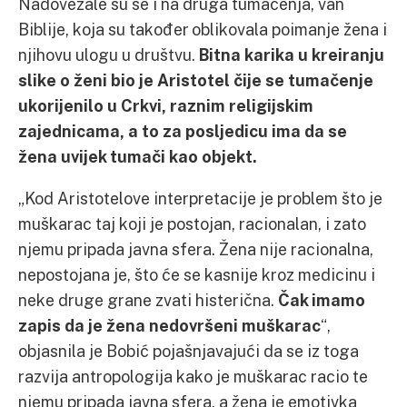
Nadovezale su se i na druga tumačenja, van
Biblije, koja su također oblikovala poimanje žena i
njihovu ulogu u društvu.
Bitna karika u kreiranju
slike o ženi bio je Aristotel čije se tumačenje
ukorijenilo u Crkvi, raznim religijskim
zajednicama, a to za posljedicu ima da se
žena uvijek tumači kao objekt.
„Kod Aristotelove interpretacije je problem što je
muškarac taj koji je postojan, racionalan, i zato
njemu pripada javna sfera. Žena nije racionalna,
nepostojana je, što će se kasnije kroz medicinu i
neke druge grane zvati histerična.
Čak imamo
zapis da je žena nedovršeni muškarac
“,
objasnila je Bobić pojašnjavajući da se iz toga
razvija antropologija kako je muškarac racio te
njemu pripada javna sfera, a žena je emotivka