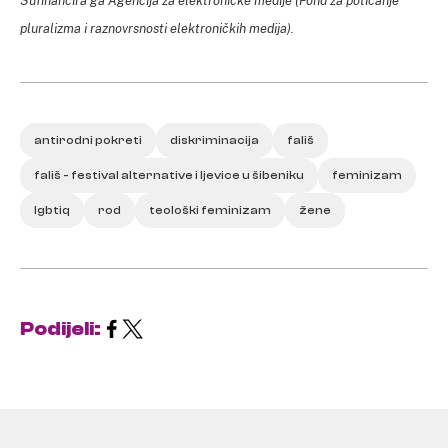
pluralizma i raznovrsnosti elektroničkih medija).
antirodni pokreti
diskriminacija
fališ
fališ - festival alternative i ljevice u šibeniku
feminizam
lgbtiq
rod
teološki feminizam
žene
Podijeli: