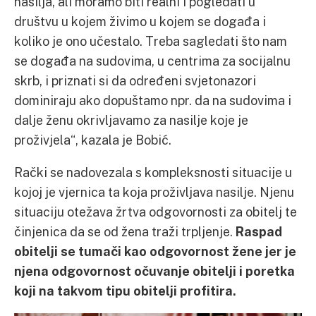
nasilja, ali moramo biti realni i pogledati u
društvu u kojem živimo u kojem se događa i
koliko je ono učestalo. Treba sagledati što nam
se događa na sudovima, u centrima za socijalnu
skrb, i priznati si da određeni svjetonazori
dominiraju ako dopuštamo npr. da na sudovima i
dalje ženu okrivljavamo za nasilje koje je
proživjela“, kazala je Bobić.
Rački se nadovezala s kompleksnosti situacije u
kojoj je vjernica ta koja proživljava nasilje. Njenu
situaciju otežava žrtva odgovornosti za obitelj te
činjenica da se od žena traži trpljenje.
Raspad
obitelji se tumači kao odgovornost žene jer je
njena odgovornost očuvanje obitelji i poretka
koji na takvom tipu obitelji profitira.