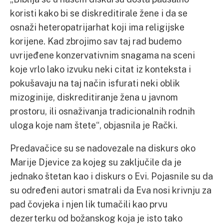
koristi kako bi se diskreditirale žene i da se
osnaži heteropatrijarhat koji ima religijske
korijene. Kad zbrojimo sav taj rad budemo
uvrijeđene konzervativnim snagama na sceni
koje vrlo lako izvuku neki citat iz konteksta i
pokušavaju na taj način isfurati neki oblik
mizoginije, diskreditiranje žena u javnom
prostoru, ili osnaživanja tradicionalnih rodnih
uloga koje nam štete“, objasnila je Rački.
Predavačice su se nadovezale na diskurs oko
Marije Djevice za kojeg su zaključile da je
jednako štetan kao i diskurs o Evi. Pojasnile su da
su određeni autori smatrali da Eva nosi krivnju za
pad čovjeka i njen lik tumačili kao prvu
dezerterku od božanskog koja je isto tako