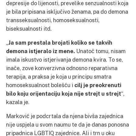
depresije do lijenosti, prevelike senzualnosti koja
je bila pripisana isključivo ženama, pa do demona
transseksualnosti, homoseksualnosti,
biseksualnosti itd.
„
Ja sam prestala brojati koliko se takvih
demona istjeralo iz mene.
Unatoč tomu, nisam
imala iskustvo istjerivanja demona kvira. To se,
inače, zove konverzivna odnosno reparativna
terapija, a praksa je koja u principu smatra
homoseksualnost bolešću i
cilj je preokrenuti
bilo koju orijentaciju koja nije strejt u strejt
“,
kazala je.
Marković je podcrtala da njena bivša zajednica
nije uspjela u svom naumu te da je danas ponosna
pripadnica LGBTIQ zajednice. Ali i trn u oku