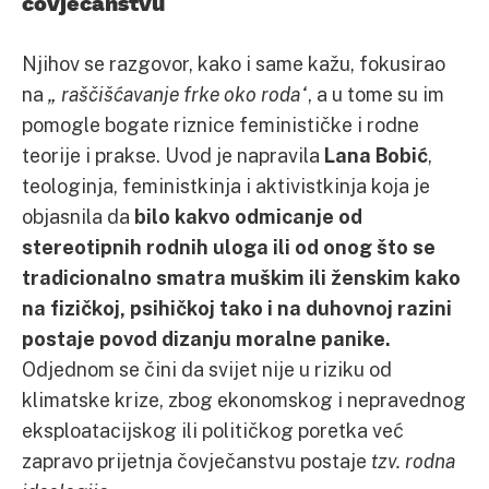
čovječanstvu
Njihov se razgovor, kako i same kažu, fokusirao
na
„ raščišćavanje frke oko roda“
, a u tome su im
pomogle bogate riznice feminističke i rodne
teorije i prakse. Uvod je napravila
Lana Bobić
,
teologinja, feministkinja i aktivistkinja koja je
objasnila da
bilo kakvo odmicanje od
stereotipnih rodnih uloga ili od onog što se
tradicionalno smatra muškim ili ženskim kako
na fizičkoj, psihičkoj tako i na duhovnoj razini
postaje povod dizanju moralne panike.
Odjednom se čini da svijet nije u riziku od
klimatske krize, zbog ekonomskog i nepravednog
eksploatacijskog ili političkog poretka već
zapravo prijetnja čovječanstvu postaje
tzv. rodna