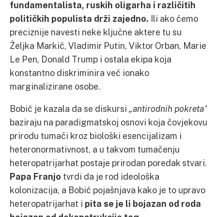
fundamentalista, ruskih oligarha i različitih
političkih populista drži zajedno.
Ili ako ćemo
preciznije navesti neke ključne aktere tu su
Željka Markić, Vladimir Putin, Viktor Orban, Marie
Le Pen, Donald Trump i ostala ekipa koja
konstantno diskriminira već ionako
marginalizirane osobe.
Bobić je kazala da se diskursi
„antirodnih pokreta“
baziraju na paradigmatskoj osnovi koja čovjekovu
prirodu tumači kroz biološki esencijalizam i
heteronormativnost, a u takvom tumačenju
heteropatrijarhat postaje prirodan poredak stvari.
Papa Franjo
tvrdi da je rod ideološka
kolonizacija, a Bobić pojašnjava kako je to upravo
heteropatrijarhat i
pita se je li bojazan od roda
bojazan od dekonstrukcije tog