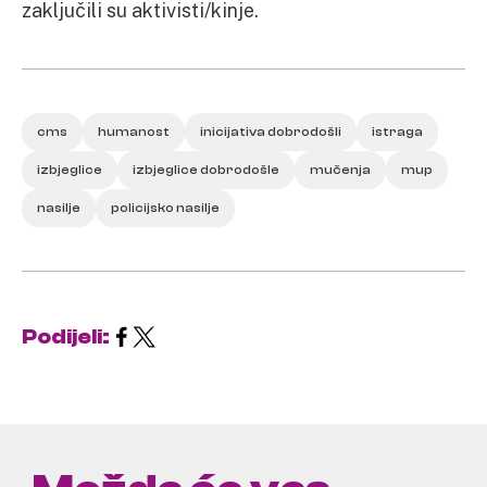
zaključili su aktivisti/kinje.
cms
humanost
inicijativa dobrodošli
istraga
izbjeglice
izbjeglice dobrodošle
mučenja
mup
nasilje
policijsko nasilje
Podijeli: