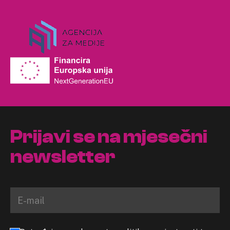
Prijavi se na mjesečni
newsletter