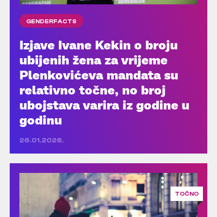
GENDERFACTS
Izjave Ivane Kekin o broju
ubijenih žena za vrijeme
Plenkovićeva mandata su
relativno točne, no broj
ubojstava varira iz godine u
godinu
26.01.2026.
TOČNO