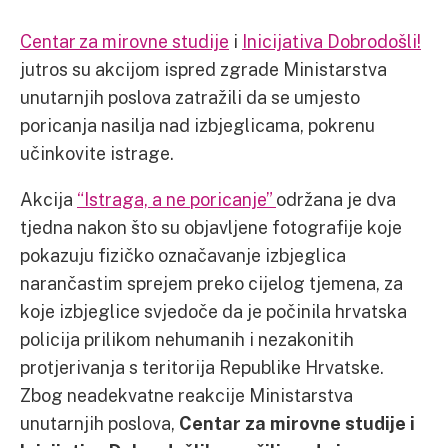
Centar za mirovne studije
i
Inicijativa Dobrodošli!
jutros su akcijom ispred zgrade Ministarstva
unutarnjih poslova zatražili da se umjesto
poricanja nasilja nad izbjeglicama, pokrenu
učinkovite istrage.
Akcija
“Istraga, a ne poricanje”
održana je dva
tjedna nakon što su objavljene fotografije koje
pokazuju fizičko označavanje izbjeglica
narančastim sprejem preko cijelog tjemena, za
koje izbjeglice svjedoče da je počinila hrvatska
policija prilikom nehumanih i nezakonitih
protjerivanja s teritorija Republike Hrvatske.
Zbog neadekvatne reakcije Ministarstva
unutarnjih poslova,
Centar za mirovne studije i