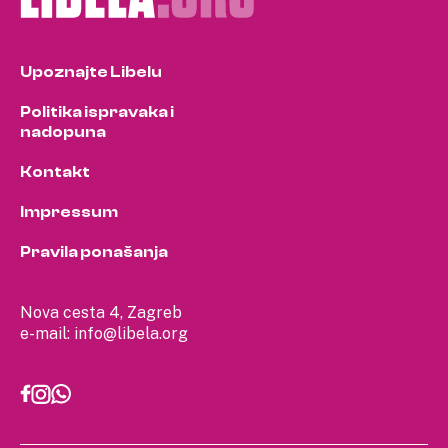
Upoznajte Libelu
Politika ispravaka i
nadopuna
Kontakt
Impressum
Pravila ponašanja
Nova cesta 4, Zagreb
e-mail:
info@libela.org