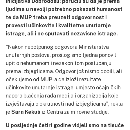
Inicijativa Dobrodošli! poručili su da je prema
ljudima u nevolji potrebno pokazati humanost
te da MUP treba preuzeti odgovornost i
provesti učinkovite i kvalitetne unutarnje
istrage, ali i ne sputavati nezavisne istrage.
“Nakon nepotpunog odgovora Ministarstva
unutarnjih poslova, prošlog smo tjedna ponovili
upit o nehumanom i nezakonitom postupanju
prema izbjeglicama. Odgovor još nismo dobili, ali
očekujemo od MUP-a da izloži rezultate
učinkovite unutarnje istrage, umjesto očajničkih
napora blaćenja rada medija i organizacija koje
izvještavaju o okrutnosti nad izbjeglicama”, rekla
je
Sara Kekuš
iz Centra za mirovne studije.
U posljednje četiri godine vidjeli smo na tisuće