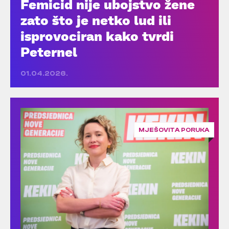
Femicid nije ubojstvo žene
zato što je netko lud ili
isprovociran kako tvrdi
Peternel
01.04.2026.
MJEŠOVITA PORUKA