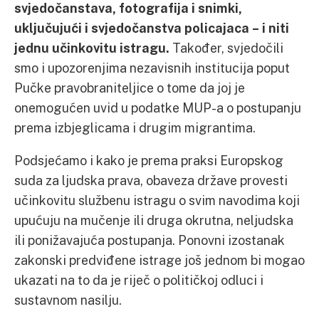
svjedočanstava, fotografija i snimki,
uključujući i svjedočanstva policajaca – i niti
jednu učinkovitu istragu.
Također, svjedočili
smo i upozorenjima nezavisnih institucija poput
Pučke pravobraniteljice o tome da joj je
onemogućen uvid u podatke MUP-a o postupanju
prema izbjeglicama i drugim migrantima.
Podsjećamo i kako je prema praksi Europskog
suda za ljudska prava, obaveza države provesti
učinkovitu službenu istragu o svim navodima koji
upućuju na mučenje ili druga okrutna, neljudska
ili ponižavajuća postupanja. Ponovni izostanak
zakonski predviđene istrage još jednom bi mogao
ukazati na to da je riječ o političkoj odluci i
sustavnom nasilju.