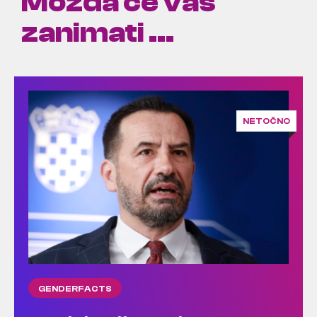
Možda će vas
zanimati ...
NETOČNO
GENDERFACTS