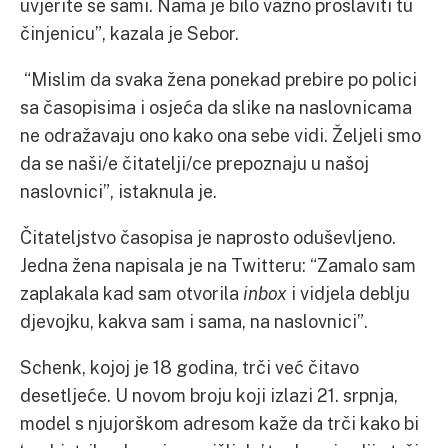
uvjerite se sami. Nama je bilo važno proslaviti tu
činjenicu”, kazala je Sebor.
“Mislim da svaka žena ponekad prebire po polici
sa časopisima i osjeća da slike na naslovnicama
ne odražavaju ono kako ona sebe vidi. Željeli smo
da se naši/e čitatelji/ce prepoznaju u našoj
naslovnici”, istaknula je.
Čitateljstvo časopisa je naprosto oduševljeno.
Jedna žena napisala je na Twitteru: “Zamalo sam
zaplakala kad sam otvorila
inbox
i vidjela deblju
djevojku, kakva sam i sama, na naslovnici”.
Schenk, kojoj je 18 godina, trči već čitavo
desetljeće. U novom broju koji izlazi 21. srpnja,
model s njujorškom adresom kaže da trči kako bi