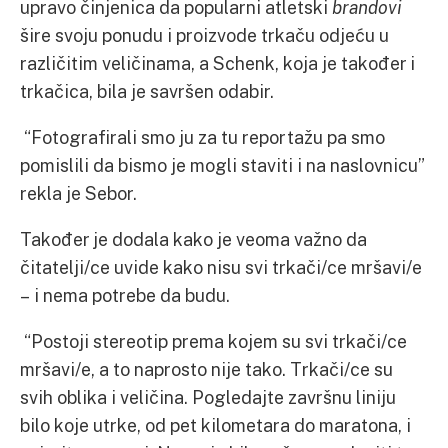
upravo činjenica da popularni atletski
brandovi
šire svoju ponudu i proizvode trkaču odjeću u
različitim veličinama, a Schenk, koja je također i
trkačica, bila je savršen odabir.
“Fotografirali smo ju za tu reportažu pa smo
pomislili da bismo je mogli staviti i na naslovnicu”
rekla je Sebor.
Također je dodala kako je veoma važno da
čitatelji/ce uvide kako nisu svi trkači/ce mršavi/e
– i nema potrebe da budu.
“Postoji stereotip prema kojem su svi trkači/ce
mršavi/e, a to naprosto nije tako. Trkači/ce su
svih oblika i veličina. Pogledajte završnu liniju
bilo koje utrke, od pet kilometara do maratona, i