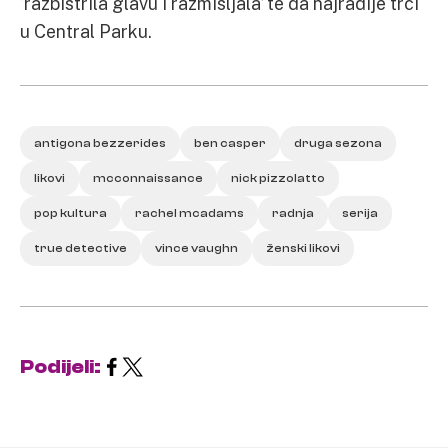
‘razbistrila glavu i razmišljala’ te da najradije trči
u Central Parku.
antigona bezzerides
ben casper
druga sezona
likovi
mcconnaissance
nick pizzolatto
pop kultura
rachel mcadams
radnja
serija
true detective
vince vaughn
ženski likovi
Podijeli: