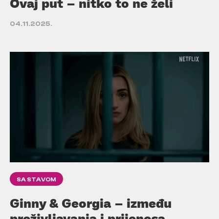
Ovaj put – nitko to ne želi
04.11.2025.
SA STAVOM
Ginny & Georgia – između
preživljavanja i prijenosa