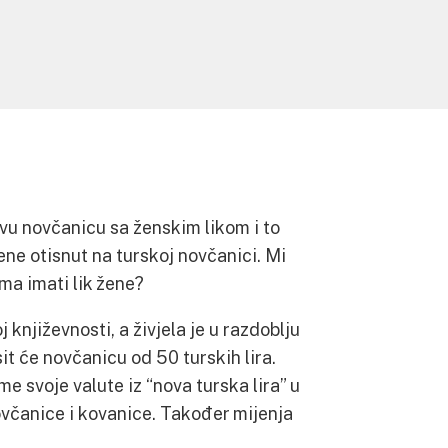
rvu novčanicu sa ženskim likom i to
žene otisnut na turskoj novčanici. Mi
a imati lik žene?
j književnosti, a živjela je u razdoblju
it će novčanicu od 50 turskih lira.
me svoje valute iz “nova turska lira” u
novčanice i kovanice. Također mijenja