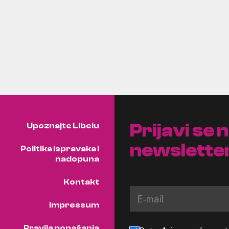
Prijavi se 
Upoznajte Libelu
newslette
Politika ispravaka i
nadopuna
Kontakt
Impressum
Pravila ponašanja