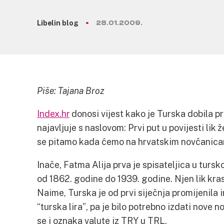
Libelin blog
28.01.2009.
Piše: Tajana Broz
Index.hr
donosi vijest kako je Turska dobila p
najavljuje s naslovom: Prvi put u povijesti lik 
se pitamo kada ćemo na hrvatskim novčanicam
Inače, Fatma Alija prva je spisateljica u tursko
od 1862. godine do 1939. godine. Njen lik kras
Naime, Turska je od prvi siječnja promijenila i
“turska lira”, pa je bilo potrebno izdati nove 
se i oznaka valute iz TRY u TRL.