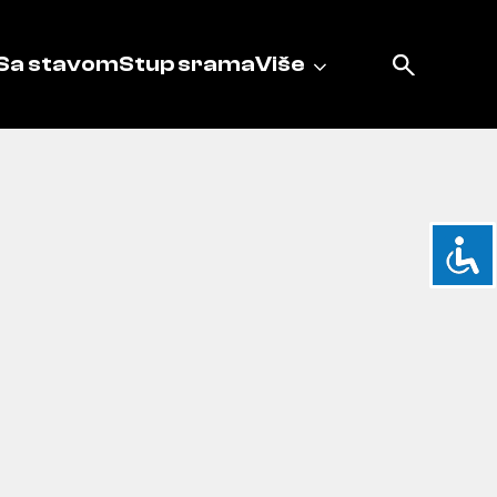
Sa stavom
Stup srama
Više