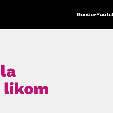
GenderFacts
la
 likom