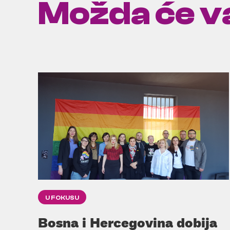
Možda će va
U FOKUSU
Bosna i Hercegovina dobija