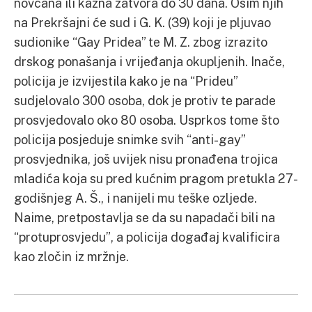
novčana ili kazna zatvora do 30 dana. Osim njih
na Prekršajni će sud i G. K. (39) koji je pljuvao
sudionike “Gay Pridea” te M. Z. zbog izrazito
drskog ponašanja i vrijeđanja okupljenih. Inače,
policija je izvijestila kako je na “Prideu”
sudjelovalo 300 osoba, dok je protiv te parade
prosvjedovalo oko 80 osoba. Usprkos tome što
policija posjeduje snimke svih “anti-gay”
prosvjednika, još uvijek nisu pronađena trojica
mladića koja su pred kućnim pragom pretukla 27-
godišnjeg A. Š., i nanijeli mu teške ozljede.
Naime, pretpostavlja se da su napadači bili na
“protuprosvjedu”, a policija događaj kvalificira
kao zločin iz mržnje.