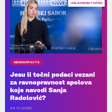
UGLAVNOM TOČNO
GENDERFACTS
Jesu li točni podaci vezani
za ravnopravnost spolova
koje navodi Sanja
Radolović?
23.10.2025.