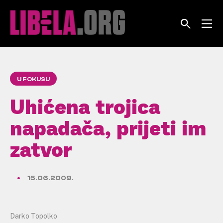
Skip
to
content
U FOKUSU
Uhićena trojica
napadača, prijeti im
zatvor
15.06.2009.
Darko Topolko