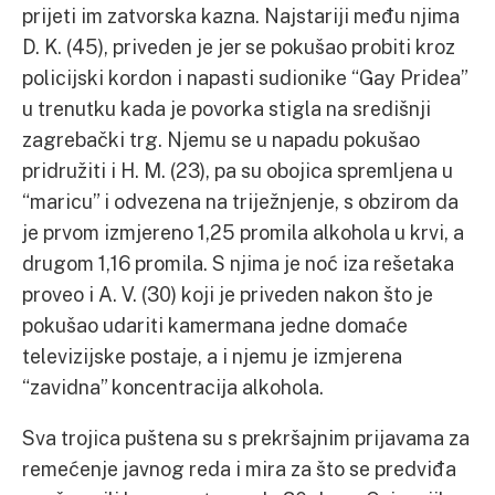
prijeti im zatvorska kazna. Najstariji među njima
D. K. (45), priveden je jer se pokušao probiti kroz
policijski kordon i napasti sudionike “Gay Pridea”
u trenutku kada je povorka stigla na središnji
zagrebački trg. Njemu se u napadu pokušao
pridružiti i H. M. (23), pa su obojica spremljena u
“maricu” i odvezena na triježnjenje, s obzirom da
je prvom izmjereno 1,25 promila alkohola u krvi, a
drugom 1,16 promila. S njima je noć iza rešetaka
proveo i A. V. (30) koji je priveden nakon što je
pokušao udariti kamermana jedne domaće
televizijske postaje, a i njemu je izmjerena
“zavidna” koncentracija alkohola.
Sva trojica puštena su s prekršajnim prijavama za
remećenje javnog reda i mira za što se predviđa