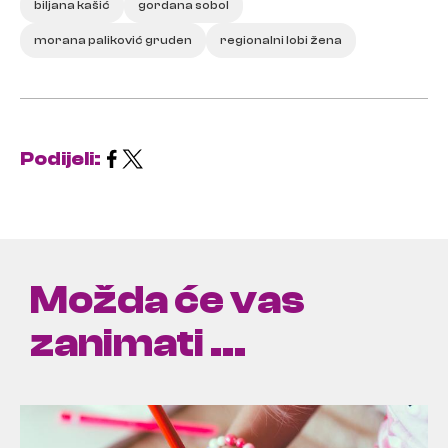
biljana kašić
gordana sobol
morana paliković gruden
regionalni lobi žena
Podijeli:
Možda će vas
zanimati ...