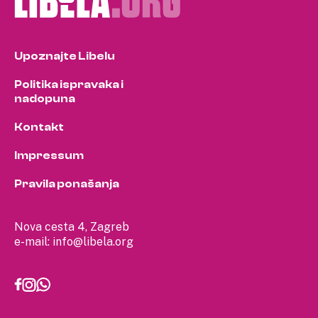
Upoznajte Libelu
Politika ispravaka i
nadopuna
Kontakt
Impressum
Pravila ponašanja
Nova cesta 4, Zagreb
e-mail:
info@libela.org