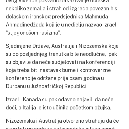
ovog vikenda pokvarilo otkazivanje dolaska
nekoliko zemalja i strah od izgreda povezanih s
dolaskom iranskog predsjednika Mahmuda
Ahmadinedžada koji je u nedjelju nazvao Izrael
“stjegonošom rasizma”.
Sjedinjene Države, Australija i Nizozemska koje
su do posljednjeg trenutka bile neodlučne, ipak
su objavile da neće sudjelovati na konferenciji
koja treba biti nastavak burne i kontroverzne
konferencije održane prije osam godina u
Durbanu u Južnoafričkoj Republici.
Izrael i Kanada su pak odavno najavili da neće
doći, a Italija je isto učinila početkom ožujka.
Nizozemska i Australija otvoreno strahuju da će
skup biti prigoda za antisemitske istupe poput