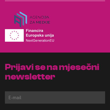
Prijavi se na mjesečni
newsletter