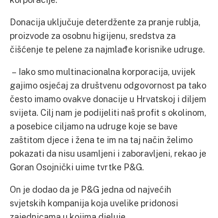
Donacija uključuje deterdžente za pranje rublja,
proizvode za osobnu higijenu, sredstva za
čišćenje te pelene za najmlađe korisnike udruge.
– Iako smo multinacionalna korporacija, uvijek
gajimo osjećaj za društvenu odgovornost pa tako
često imamo ovakve donacije u Hrvatskoj i diljem
svijeta. Cilj nam je podijeliti naš profit s okolinom,
a posebice ciljamo na udruge koje se bave
zaštitom djece i žena te im na taj način želimo
pokazati da nisu usamljeni i zaboravljeni, rekao je
Goran Osojnički uime tvrtke P&G.
On je dodao da je P&G jedna od najvećih
svjetskih kompanija koja uvelike pridonosi
zajednicama u kojima djeluje.