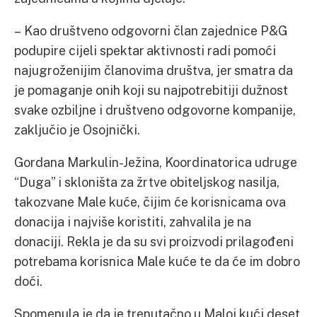
– Kao društveno odgovorni član zajednice P&G
podupire cijeli spektar aktivnosti radi pomoći
najugroženijim članovima društva, jer smatra da
je pomaganje onih koji su najpotrebitiji dužnost
svake ozbiljne i društveno odgovorne kompanije,
zaključio je Osojnički.
Gordana Markulin-Ježina, Koordinatorica udruge
“Duga” i skloništa za žrtve obiteljskog nasilja,
takozvane Male kuće, čijim će korisnicama ova
donacija i najviše koristiti, zahvalila je na
donaciji. Rekla je da su svi proizvodi prilagođeni
potrebama korisnica Male kuće te da će im dobro
doći.
Spomenula je da je trenutačno u Maloj kući deset