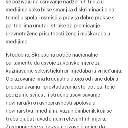
se pozivaju na osnivanje nadzornih tijela u
medijima kako bi se smanjila diskriminacija na
temelju spola i osmislila pravila dobre prakse s
partnerima unutar struke za promicanje
uravnotežene prisutnosti žena i muškaraca u
medijima.
Istodobno, Skupština potiče nacionalne
parlamente da usvoje zakonske mjere za
kažnjavanje seksističkih primjedaba ili vrijeđanja.
Obrazovanje ima krucijalnu ulogu od rane dobi u
prepoznavanju i prevladavanju stereotipa, te je
podizanje svijesti i stručno usavršavanje
novinara/ki o ravnopravnosti spolova u
novinarstvu i medijima važan čimbenik koji se
treba ojačati uvođenjem relevantnih mjera.
Zastupnici/ce su pozvali države članice da