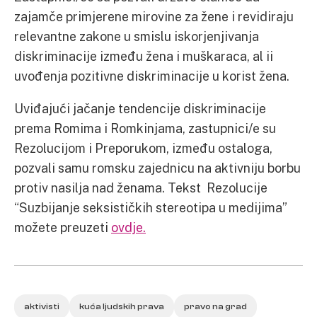
zajamče primjerene mirovine za žene i revidiraju
relevantne zakone u smislu iskorjenjivanja
diskriminacije između žena i muškaraca, al ii
uvođenja pozitivne diskriminacije u korist žena.
Uviđajući jačanje tendencije diskriminacije
prema Romima i Romkinjama, zastupnici/e su
Rezolucijom i Preporukom, između ostaloga,
pozvali samu romsku zajednicu na aktivniju borbu
protiv nasilja nad ženama. Tekst Rezolucije
“Suzbijanje seksističkih stereotipa u medijima”
možete preuzeti
ovdje.
aktivisti
kuća ljudskih prava
pravo na grad