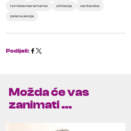
tomislav karamarko
uhićenja
varšavska
zelena akcija
Podijeli:
Možda će vas
zanimati ...