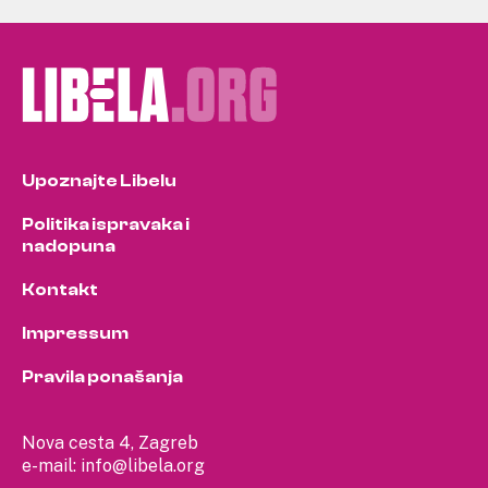
Upoznajte Libelu
Politika ispravaka i
nadopuna
Kontakt
Impressum
Pravila ponašanja
Nova cesta 4, Zagreb
e-mail:
info@libela.org