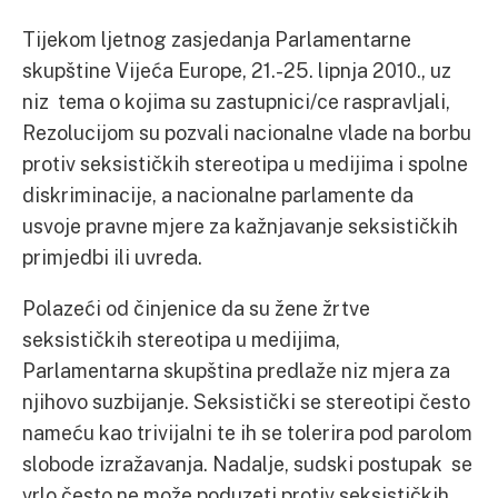
Tijekom ljetnog zasjedanja Parlamentarne
skupštine Vijeća Europe, 21.-25. lipnja 2010., uz
niz tema o kojima su zastupnici/ce raspravljali,
Rezolucijom su pozvali nacionalne vlade na borbu
protiv seksističkih stereotipa u medijima i spolne
diskriminacije, a nacionalne parlamente da
usvoje pravne mjere za kažnjavanje seksističkih
primjedbi ili uvreda.
Polazeći od činjenice da su žene žrtve
seksističkih stereotipa u medijima,
Parlamentarna skupština predlaže niz mjera za
njihovo suzbijanje. Seksistički se stereotipi često
nameću kao trivijalni te ih se tolerira pod parolom
slobode izražavanja. Nadalje, sudski postupak se
vrlo često ne može poduzeti protiv seksističkih