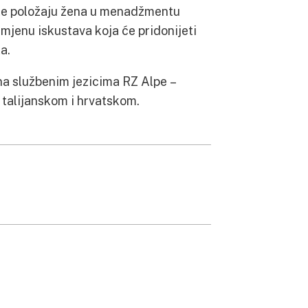
a te položaju žena u menadžmentu
zmjenu iskustava koja će pridonijeti
a.
 na službenim jezicima RZ Alpe –
talijanskom i hrvatskom.