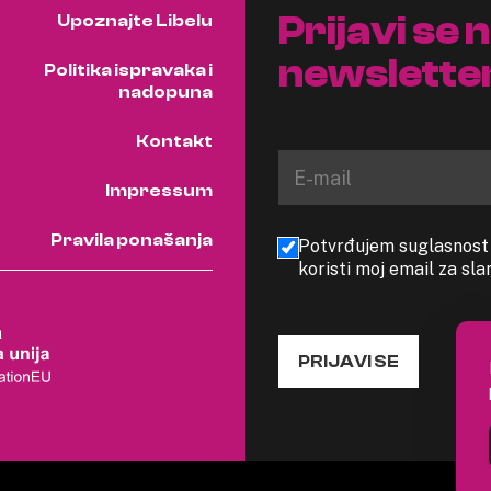
Prijavi se 
Upoznajte Libelu
newslette
Politika ispravaka i
nadopuna
Kontakt
Impressum
Pravila ponašanja
Potvrđujem suglasnost s
koristi moj email za sl
PRIJAVI SE