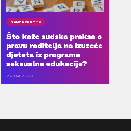
GENDERFACTS
Što kaže sudska praksa o
pravu roditelja na izuzeće
djeteta iz programa
seksualne edukacije?
20.04.2026.