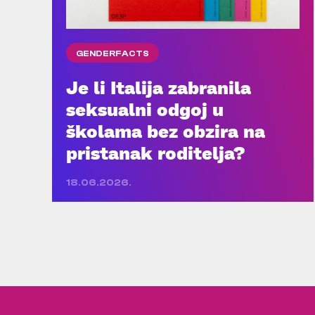
GENDERFACTS
Je li Italija zabranila
seksualni odgoj u
školama bez obzira na
pristanak roditelja?
18.06.2026.