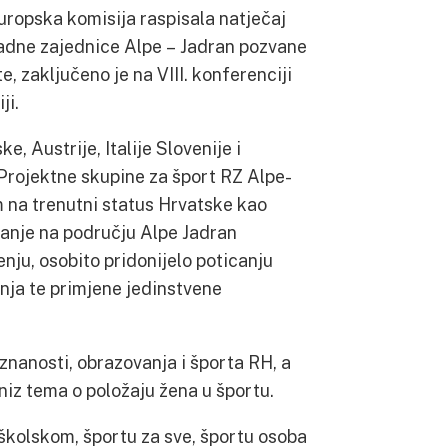
uropska komisija raspisala natječaj
Radne zajednice Alpe – Jadran pozvane
e, zaključeno je na VIII. konferenciji
ji.
 Austrije, Italije Slovenije i
 Projektne skupine za šport RZ Alpe-
 na trenutni status Hrvatske kao
anje na području Alpe Jadran
jenju, osobito pridonijelo poticanju
anja te primjene jedinstvene
znanosti, obrazovanja i športa RH, a
iz tema o položaju žena u športu.
školskom, športu za sve, športu osoba