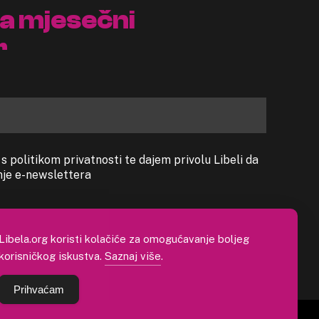
na mjesečni
r
 politikom privatnosti te dajem privolu Libeli da
anje e-newslettera
Libela.org koristi kolačiće za omogućavanje boljeg
korisničkog iskustva.
Saznaj više
.
Prihvaćam