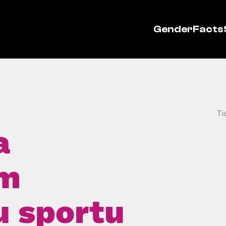
GenderFacts
Ti
a
im
u sportu