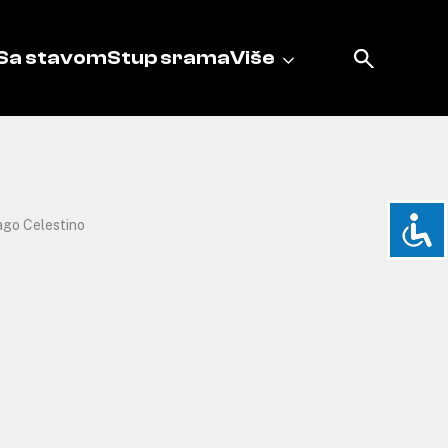
Sa stavom
Stup srama
Više
ago Celestino