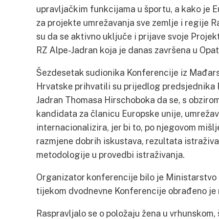
upravljačkim funkcijama u športu, a kako je E
za projekte umrežavanja sve zemlje i regije 
su da se aktivno uključe i prijave svoje Projekt
RZ Alpe-Jadran koja je danas završena u Opati
Šezdesetak sudionika Konferencije iz Mađarske,
Hrvatske prihvatili su prijedlog predsjednika
Jadran Thomasa Hirschoboka da se, s obzirom
kandidata za članicu Europske unije, umrežav
internacionalizira, jer bi to, po njegovom mišl
razmjene dobrih iskustava, rezultata istraživ
metodologije u provedbi istraživanja.
Organizator konferencije bilo je Ministarstvo 
tijekom dvodnevne Konferencije obrađeno je n
Raspravljalo se o položaju žena u vrhunskom, 