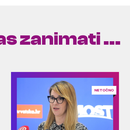
s zanimati ...
NETOČNO