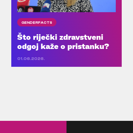
GENDERFACTS
Što riječki zdravstveni
odgoj kaže o pristanku?
01.06.2026.