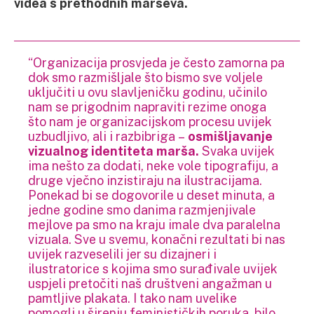
videa s prethodnih marševa.
“Organizacija prosvjeda je često zamorna pa
dok smo razmišljale što bismo sve voljele
uključiti u ovu slavljeničku godinu, učinilo
nam se prigodnim napraviti rezime onoga
što nam je organizacijskom procesu uvijek
uzbudljivo, ali i razbibriga –
osmišljavanje
vizualnog identiteta marša.
Svaka uvijek
ima nešto za dodati, neke vole tipografiju, a
druge vječno inzistiraju na ilustracijama.
Ponekad bi se dogovorile u deset minuta, a
jedne godine smo danima razmjenjivale
mejlove pa smo na kraju imale dva paralelna
vizuala. Sve u svemu, konačni rezultati bi nas
uvijek razveselili jer su dizajneri i
ilustratorice s kojima smo surađivale uvijek
uspjeli pretočiti naš društveni angažman u
pamtljive plakata. I tako nam uvelike
pomogli u širenju feminističkih poruka, bilo