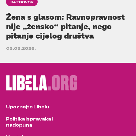
RAZGOVOR
Žena s glasom: Ravnopravnost
nije „žensko“ pitanje, nego
pitanje cijelog društva
03.03.2026.
Upoznajte Libelu
Politika ispravaka i
nadopuna