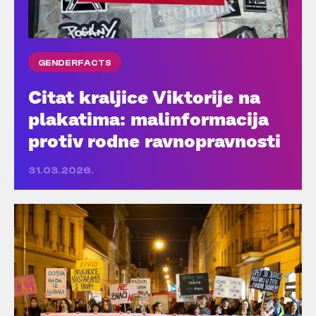
GENDERFACTS
Citat kraljice Viktorije na
plakatima: malinformacija
protiv rodne ravnopravnosti
31.03.2026.