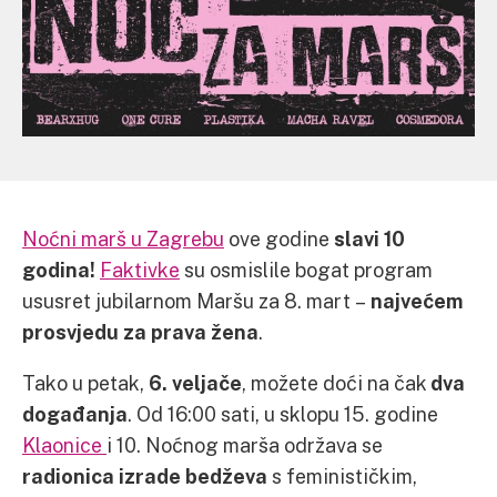
Noćni marš u Zagrebu
ove godine
slavi 10
godina!
Faktivke
su osmislile bogat program
ususret jubilarnom Maršu za 8. mart –
najvećem
prosvjedu za prava žena
.
Tako u petak,
6. veljače
, možete doći na čak
dva
događanja
. Od 16:00 sati, u sklopu 15. godine
Klaonice
i 10. Noćnog marša održava se
radionica izrade bedževa
s feminističkim,