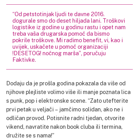
“Od petstotinjak ljudi te davne 2016.
dogurale smo do deset hiljada lani. Troškovi
logistike iz godine u godinu rastu i opet nam
treba vaša drugarska pomoć da bismo
pokrile troškove. Mi radimo benefit, vi, kao i
uvijek, uskačete u pomoć organizaciji
!DESETOG! noćnog marša”, poručuju
Faktivke.
Dodaju da je prošla godina pokazala da više od
njihove plejliste volimo više ili manje poznata lica
s punk, pop i elektronske scene. “Zato utefterite
prvi petak u veljači – jamčimo solidan, ako ne i
odličan provod. Potisnite radni tjedan, otvorite
vikend, navratite nakon book cluba ili termina,
družite se s nama!”