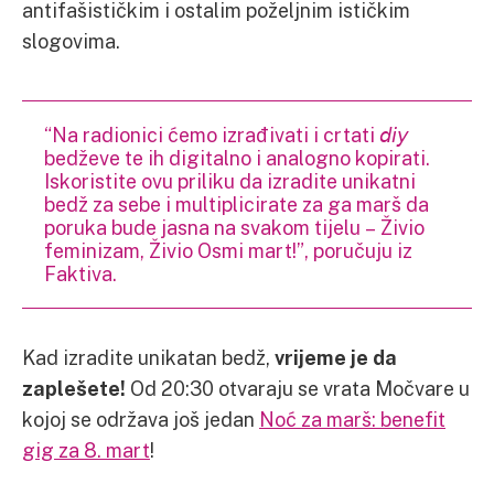
antifašističkim i ostalim poželjnim ističkim
slogovima.
“Na radionici ćemo izrađivati i crtati 𝘥𝘪𝘺
bedževe te ih digitalno i analogno kopirati.
Iskoristite ovu priliku da izradite unikatni
bedž za sebe i multiplicirate za ga marš da
poruka bude jasna na svakom tijelu – Živio
feminizam, Živio Osmi mart!”, poručuju iz
Faktiva.
Kad izradite unikatan bedž,
vrijeme je da
zaplešete!
Od 20:30 otvaraju se vrata Močvare u
kojoj se održava još jedan
Noć za marš: benefit
gig za 8. mart
!