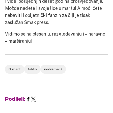
i videi posljednjih deset godina prosvjedovanja.
Možda nađete i svoje lice u maršu! A moći ćete
nabaviti i obljetnički fanzin za čiji je tisak
zaslužan Smak press.
Vidimo se na plesanju, razgledavanju i – naravno
– marširanju!
8. mart
faktiv
noćni marš
Podijeli: