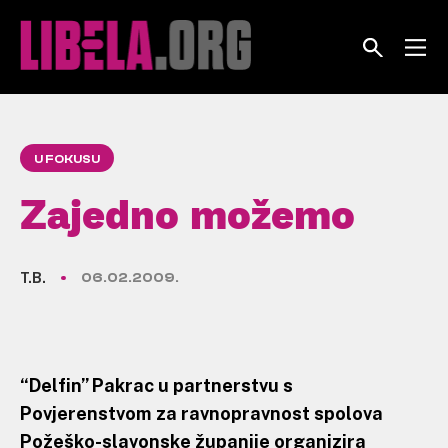
Skip
to
content
U FOKUSU
Zajedno možemo
T.B.
06.02.2009.
“Delfin” Pakrac u partnerstvu s
Povjerenstvom za ravnopravnost spolova
Požeško-slavonske županije organizira