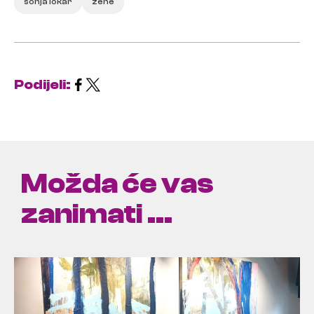
sonja lokar
žene
Podijeli:
Možda će vas
zanimati ...